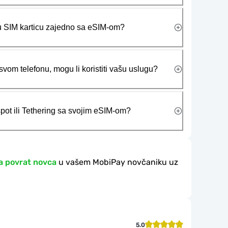
ičku SIM karticu zajedno sa eSIM-om?
vom telefonu, mogu li koristiti vašu uslugu?
tspot ili Tethering sa svojim eSIM-om?
a povrat novca
u vašem MobiPay novčaniku uz
5.0