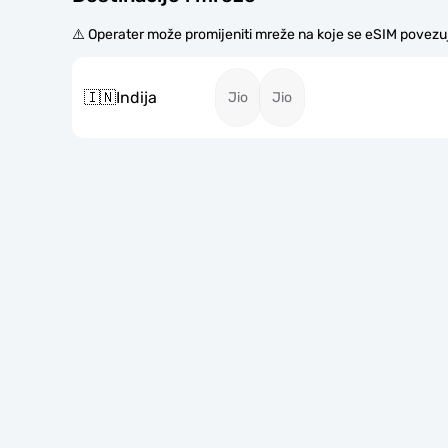
⚠️ Operater može promijeniti mreže na koje se eSIM povezu
🇮🇳
Indija
Jio
Jio