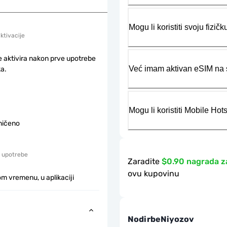
Mogu li koristiti svoju fiz
aktivacije
e aktivira nakon prve upotrebe
Već imam aktivan eSIM na s
a.
Mogu li koristiti Mobile Ho
ničeno
 upotrebe
Zaradite
$0.90 nagrada z
ovu kupovinu
m vremenu, u aplikaciji
NodirbeNiyozov