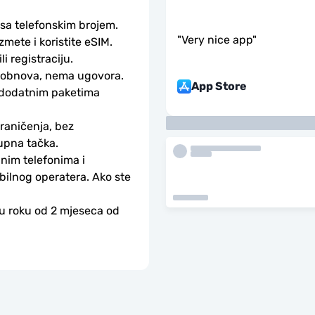
 sa telefonskim brojem.
"
Very nice app
"
ete i koristite eSIM. 
li registraciju.
obnova, nema ugovora. 
App Store
 dodatnim paketima 
aničenja, bez 
upna tačka.
nim telefonima i 
bilnog operatera. Ako ste 
 u roku od 2 mjeseca od 