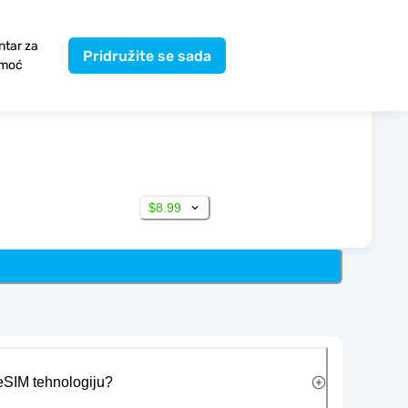
ntar za
Pridružite se sada
moć
$8.99
 eSIM tehnologiju?