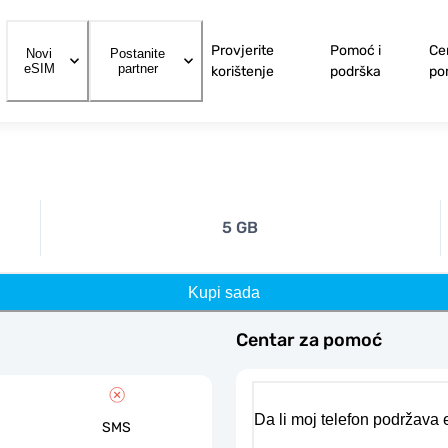
Provjerite
Pomoć i
Ce
Novi
Postanite
eSIM
partner
korištenje
podrška
po
5 GB
Kupi sada
Centar za pomoć
Da li moj telefon podržava
SMS