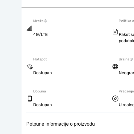
Mreža
Politika 
4G/LTE
Paket s
podatak
Hotspot
Brzina
Dostupan
Neogra
Dopuna
Praćenje
Dostupan
U realno
Potpune informacije o proizvodu