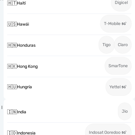
Digicel
🇭🇹
Haití
T-Mobile
🇺🇸
Hawái
Tigo
Claro
🇭🇳
Honduras
SmarTone
🇭🇰
Hong Kong
🇭🇺
Hungría
Yettel
I
Jio
🇮🇳
India
Indosat Ooredoo
🇮🇩
Indonesia