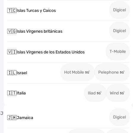
Digicel
🇹🇨
Islas Turcas y Caicos
Digicel
🇻🇬
Islas Vírgenes británicas
T-Mobile
🇻🇮
Islas Vírgenes de los Estados Unidos
Hot Mobile
Pelephone
🇮🇱
Israel
🇮🇹
Italia
Iliad
Wind
J
Digicel
🇯🇲
Jamaica