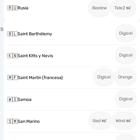
🇷🇺
Rusia
Beeline
Tele2
S
Digicel
🇧🇱
Saint Barthélemy
Digicel
🇰🇳
Saint Kitts y Nevis
Digicel
Orange
🇲🇫
Saint Martin (francesa)
Digicel
🇼🇸
Samoa
Iliad
Wind
🇸🇲
San Marino