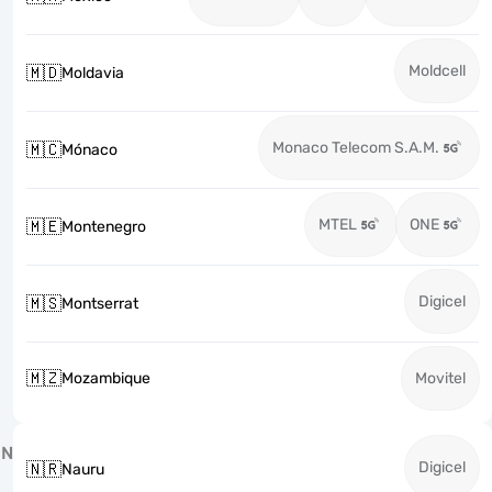
Moldcell
🇲🇩
Moldavia
Monaco Telecom S.A.M.
🇲🇨
Mónaco
MTEL
ONE
🇲🇪
Montenegro
Digicel
🇲🇸
Montserrat
🇲🇿
Mozambique
Movitel
N
Digicel
🇳🇷
Nauru