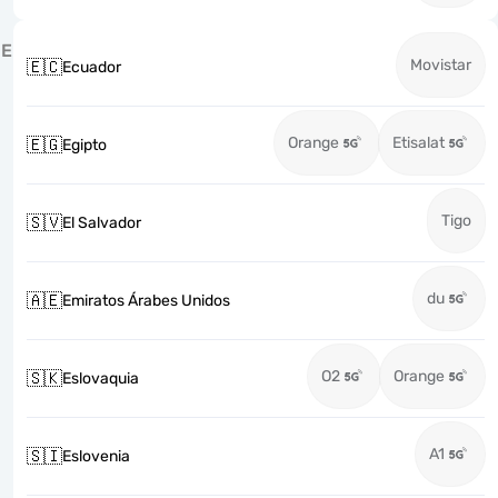
E
Movistar
🇪🇨
Ecuador
Orange
Etisalat
🇪🇬
Egipto
Tigo
🇸🇻
El Salvador
du
🇦🇪
Emiratos Árabes Unidos
O2
Orange
🇸🇰
Eslovaquia
A1
🇸🇮
Eslovenia