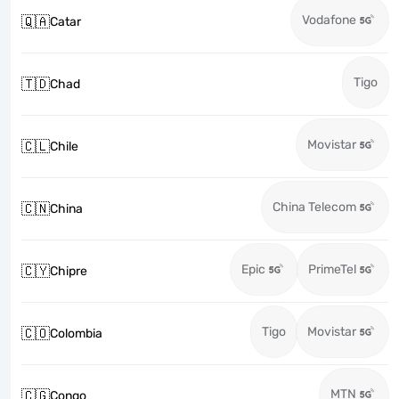
Vodafone
🇶🇦
Catar
Tigo
🇹🇩
Chad
Movistar
🇨🇱
Chile
China Telecom
🇨🇳
China
Epic
PrimeTel
🇨🇾
Chipre
Tigo
Movistar
🇨🇴
Colombia
MTN
🇨🇬
Congo