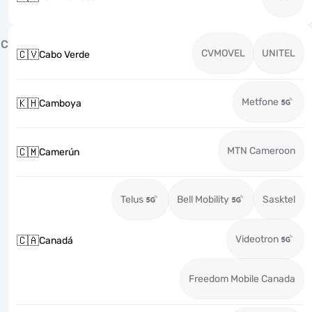
C
CVMOVEL
UNITEL
🇨🇻
Cabo Verde
Metfone
🇰🇭
Camboya
MTN Cameroon
🇨🇲
Camerún
Telus
Bell Mobility
Sasktel
Videotron
🇨🇦
Canadá
Freedom Mobile Canada