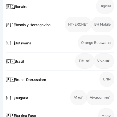
Digicel
🇧🇶
Bonaire
HT-ERONET
BH Mobile
🇧🇦
Bosnia y Herzegovina
Orange Botswana
🇧🇼
Botswana
TIM
Vivo
🇧🇷
Brasil
UNN
🇧🇳
Brunei Darussalam
A1
Vivacom
🇧🇬
Bulgaria
🇧🇫
Burkina Faso
Moov