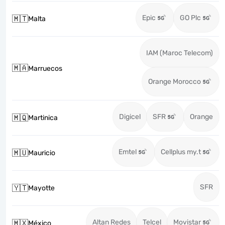
Epic
GO Plc
🇲🇹
Malta
IAM (Maroc Telecom)
🇲🇦
Marruecos
Orange Morocco
Digicel
SFR
Orange
🇲🇶
Martinica
Emtel
Cellplus my.t
🇲🇺
Mauricio
SFR
🇾🇹
Mayotte
Altan Redes
Telcel
Movistar
🇲🇽
México