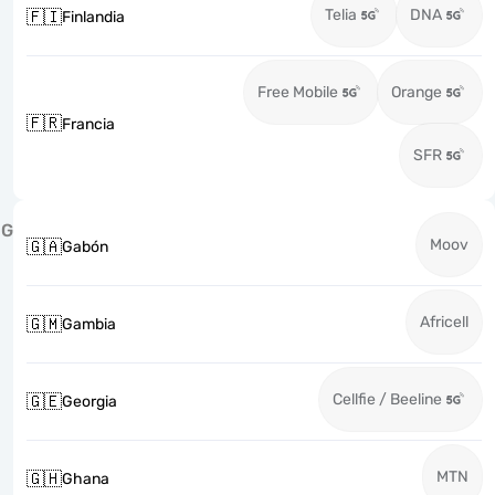
Telia
DNA
🇫🇮
Finlandia
Free Mobile
Orange
🇫🇷
Francia
SFR
G
Moov
🇬🇦
Gabón
Africell
🇬🇲
Gambia
Cellfie / Beeline
🇬🇪
Georgia
MTN
🇬🇭
Ghana