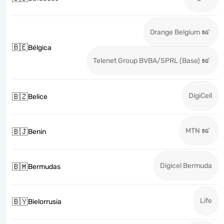
Orange Belgium
🇧🇪
Bélgica
Telenet Group BVBA/SPRL (Base)
DigiCell
🇧🇿
Belice
MTN
🇧🇯
Benin
Digicel Bermuda
🇧🇲
Bermudas
Life
🇧🇾
Bielorrusia