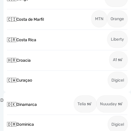
MTN
Orange
🇨🇮
Costa de Marfil
Liberty
🇨🇷
Costa Rica
A1
🇭🇷
Croacia
🇨🇼
Curaçao
Digicel
D
Telia
Nuuuday
🇩🇰
Dinamarca
🇩🇲
Dominica
Digicel