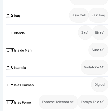
Asia Cell
Zain Iraq
🇮🇶
Iraq
3
Eir
🇮🇪
Irlanda
Sure
🇮🇲
Isla de Man
Vodafone
🇮🇸
Islandia
Digicel
🇰🇾
Islas Caimán
Faroese Telecom
Foroya Tele
🇫🇴
Islas Feroe