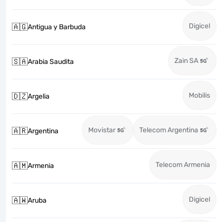
Digicel
🇦🇬
Antigua y Barbuda
Zain SA
🇸🇦
Arabia Saudita
Mobilis
🇩🇿
Argelia
Movistar
Telecom Argentina
🇦🇷
Argentina
Telecom Armenia
🇦🇲
Armenia
Digicel
🇦🇼
Aruba