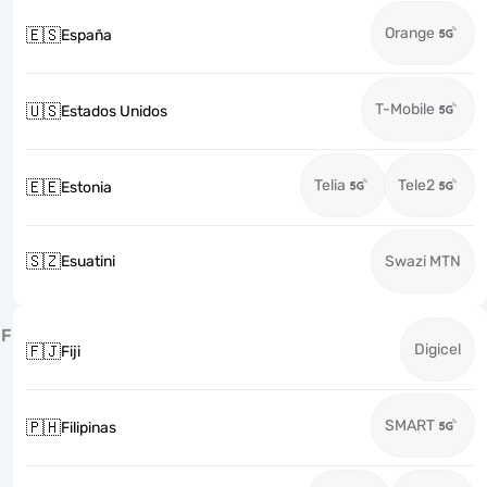
Orange
🇪🇸
España
T-Mobile
🇺🇸
Estados Unidos
Telia
Tele2
🇪🇪
Estonia
🇸🇿
Esuatini
Swazi MTN
F
Digicel
🇫🇯
Fiji
SMART
🇵🇭
Filipinas