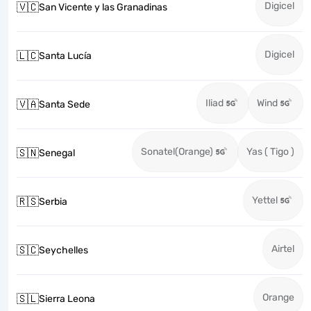
Digicel
🇻🇨
San Vicente y las Granadinas
Digicel
🇱🇨
Santa Lucía
Iliad
Wind
🇻🇦
Santa Sede
Sonatel(Orange)
Yas ( Tigo )
🇸🇳
Senegal
Yettel
🇷🇸
Serbia
Airtel
🇸🇨
Seychelles
Orange
🇸🇱
Sierra Leona