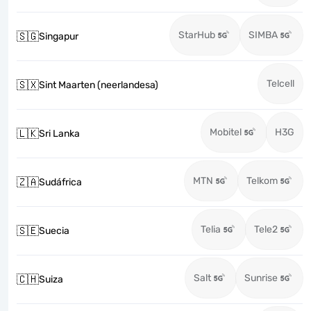
StarHub
SIMBA
🇸🇬
Singapur
Telcell
🇸🇽
Sint Maarten (neerlandesa)
Mobitel
H3G
🇱🇰
Sri Lanka
MTN
Telkom
🇿🇦
Sudáfrica
Telia
Tele2
🇸🇪
Suecia
Salt
Sunrise
🇨🇭
Suiza