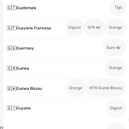
Tigo
🇬🇹
Guatemala
Digicel
SFR
Orange
🇬🇫
Guayana Francesa
Sure
🇬🇬
Guernsey
Orange
🇬🇳
Guinea
Orange
MTN Guiné Bissau
🇬🇼
Guinea Bissau
🇬🇾
Guyana
Digicel
H