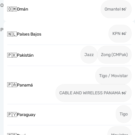
O
🇴🇲
Omán
Omantel
P
KPN
🇳🇱
Países Bajos
Jazz
Zong (CMPak)
🇵🇰
Pakistán
Tigo / Movistar
🇵🇦
Panamá
CABLE AND WIRELESS PANAMA
Tigo
🇵🇾
Paraguay