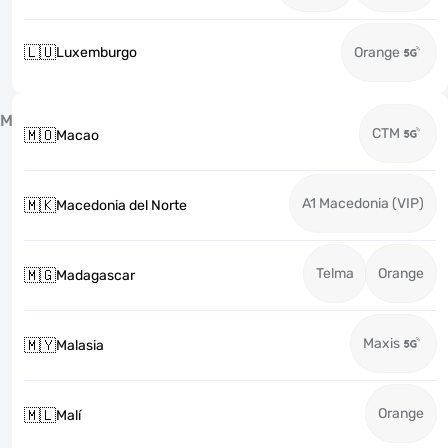
🇱🇺
Luxemburgo
Orange
M
CTM
🇲🇴
Macao
A1 Macedonia (VIP)
🇲🇰
Macedonia del Norte
Telma
Orange
🇲🇬
Madagascar
Maxis
🇲🇾
Malasia
Orange
🇲🇱
Malí