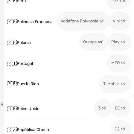
Movistar
🇵🇪
Perú
Vodafone Polynésie
Vini
🇵🇫
Polinesia Francesa
Orange
Play
🇵🇱
Polonia
MEO
🇵🇹
Portugal
🇵🇷
Puerto Rico
T-Mobile
R
3
EE
🇬🇧
Reino Unido
O2
🇨🇿
República Checa