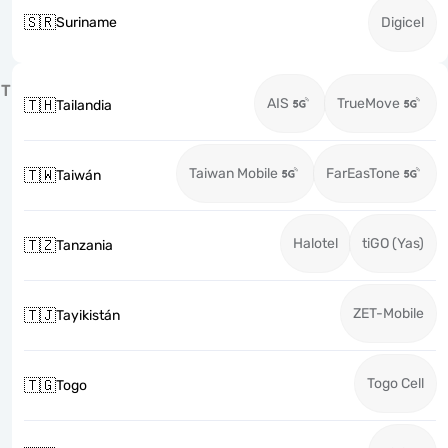
🇸🇷
Suriname
Digicel
T
AIS
TrueMove
🇹🇭
Tailandia
Taiwan Mobile
FarEasTone
🇹🇼
Taiwán
Halotel
tiGO (Yas)
🇹🇿
Tanzania
ZET-Mobile
🇹🇯
Tayikistán
Togo Cell
🇹🇬
Togo