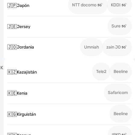
NTT docomo
KDDI
🇯🇵
Japón
Sure
🇯🇪
Jersey
🇯🇴
Jordania
Umniah
zain JO
K
Tele2
Beeline
🇰🇿
Kazajistán
Safaricom
🇰🇪
Kenia
Beeline
🇰🇬
Kirguistán
IPKO