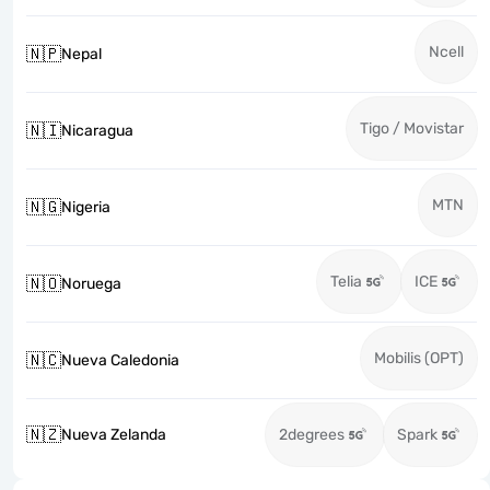
Ncell
🇳🇵
Nepal
Tigo / Movistar
🇳🇮
Nicaragua
MTN
🇳🇬
Nigeria
Telia
ICE
🇳🇴
Noruega
Mobilis (OPT)
🇳🇨
Nueva Caledonia
🇳🇿
Nueva Zelanda
2degrees
Spark