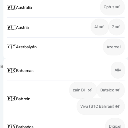
Optus
🇦🇺
Australia
A1
3
🇦🇹
Austria
🇦🇿
Azerbaiyán
Azercell
B
Aliv
🇧🇸
Bahamas
zain BH
Batelco
🇧🇭
Bahrein
Viva (STC Bahrain)
Digicel
🇧🇧
Barbados