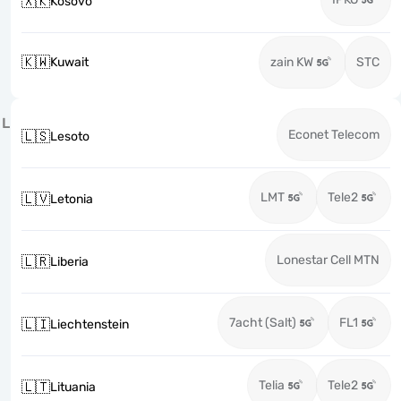
🇽🇰
Kosovo
🇰🇼
Kuwait
zain KW
STC
L
Econet Telecom
🇱🇸
Lesoto
LMT
Tele2
🇱🇻
Letonia
Lonestar Cell MTN
🇱🇷
Liberia
7acht (Salt)
FL1
🇱🇮
Liechtenstein
Telia
Tele2
🇱🇹
Lituania