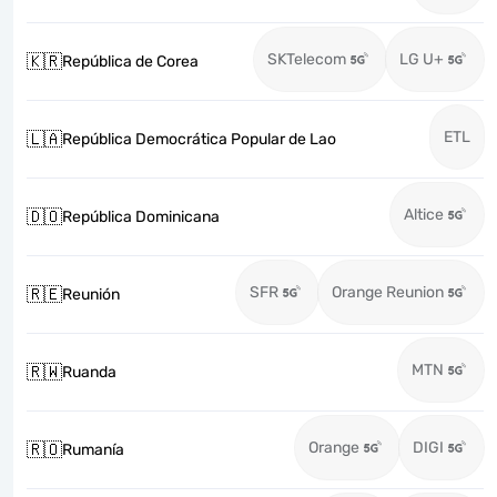
SKTelecom
LG U+
🇰🇷
República de Corea
ETL
🇱🇦
República Democrática Popular de Lao
Altice
🇩🇴
República Dominicana
SFR
Orange Reunion
🇷🇪
Reunión
MTN
🇷🇼
Ruanda
Orange
DIGI
🇷🇴
Rumanía