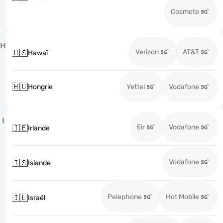
Cosmote
H
Verizon
AT&T
🇺🇸
Hawaï
🇭🇺
Hongrie
Yettel
Vodafone
I
Eir
Vodafone
🇮🇪
Irlande
Vodafone
🇮🇸
Islande
Pelephone
Hot Mobile
🇮🇱
Israël