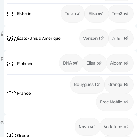
🇪🇪
Estonie
Telia
Elisa
Tele2
É
🇺🇸
États-Unis d'Amérique
Verizon
AT&T
F
DNA
Elisa
Ålcom
🇫🇮
Finlande
Bouygues
Orange
🇫🇷
France
Free Mobile
G
Nova
Vodafone
🇬🇷
Grèce