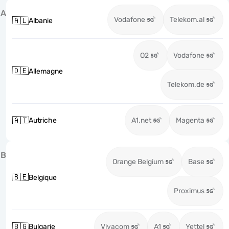
A
Vodafone
Telekom.al
🇦🇱
Albanie
O2
Vodafone
🇩🇪
Allemagne
Telekom.de
🇦🇹
Autriche
A1.net
Magenta
B
Orange Belgium
Base
🇧🇪
Belgique
Proximus
🇧🇬
Bulgarie
Vivacom
A1
Yettel