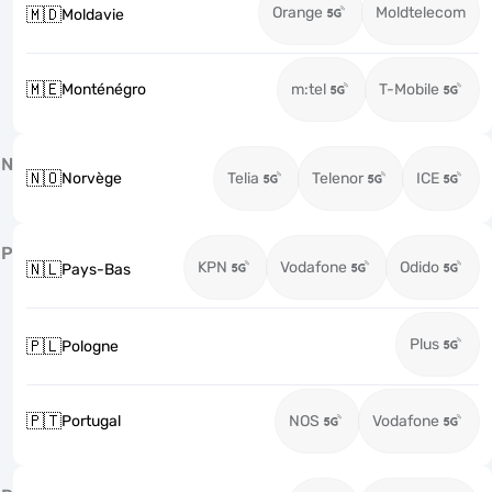
Orange
Moldtelecom
🇲🇩
Moldavie
🇲🇪
Monténégro
m:tel
T-Mobile
N
🇳🇴
Norvège
Telia
Telenor
ICE
P
KPN
Vodafone
Odido
🇳🇱
Pays-Bas
Plus
🇵🇱
Pologne
🇵🇹
Portugal
NOS
Vodafone