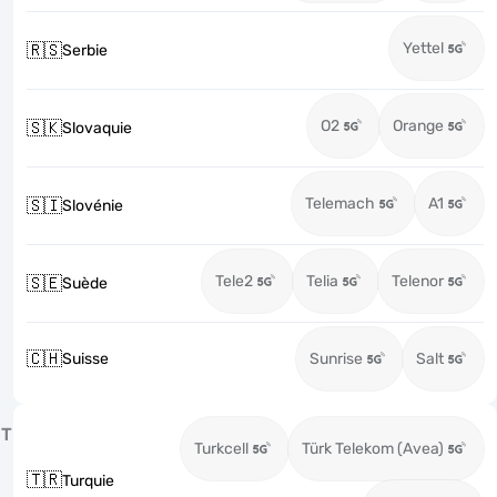
Yettel
🇷🇸
Serbie
O2
Orange
🇸🇰
Slovaquie
Telemach
A1
🇸🇮
Slovénie
Tele2
Telia
Telenor
🇸🇪
Suède
🇨🇭
Suisse
Sunrise
Salt
T
Turkcell
Türk Telekom (Avea)
🇹🇷
Turquie