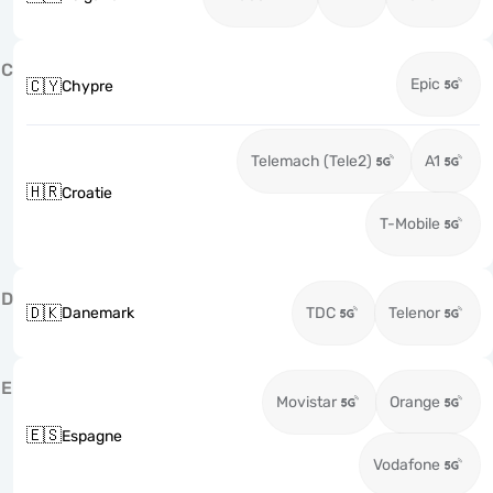
C
Epic
🇨🇾
Chypre
Telemach (Tele2)
A1
🇭🇷
Croatie
T-Mobile
D
🇩🇰
Danemark
TDC
Telenor
E
Movistar
Orange
🇪🇸
Espagne
Vodafone