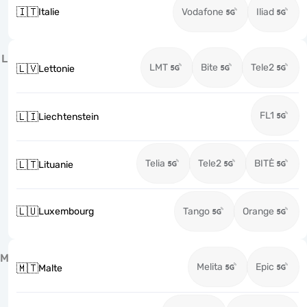
🇮🇹
Italie
Vodafone
Iliad
L
LMT
Bite
Tele2
🇱🇻
Lettonie
FL1
🇱🇮
Liechtenstein
Telia
Tele2
BITĖ
🇱🇹
Lituanie
🇱🇺
Luxembourg
Tango
Orange
M
Melita
Epic
🇲🇹
Malte