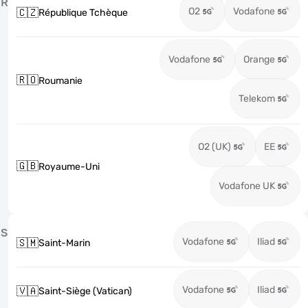
R
O2
Vodafone
🇨🇿
République Tchèque
Vodafone
Orange
🇷🇴
Roumanie
Telekom
O2 (UK)
EE
🇬🇧
Royaume-Uni
Vodafone UK
S
Vodafone
Iliad
🇸🇲
Saint-Marin
Vodafone
Iliad
🇻🇦
Saint-Siège (Vatican)