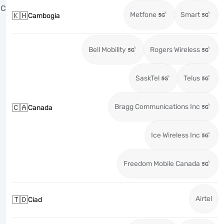
C
Metfone
Smart
🇰🇭
Cambogia
Bell Mobility
Rogers Wireless
SaskTel
Telus
Bragg Communications Inc
🇨🇦
Canada
Ice Wireless Inc
Freedom Mobile Canada
Airtel
🇹🇩
Ciad