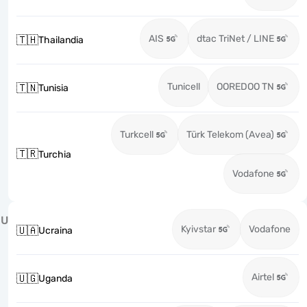
AIS
dtac TriNet / LINE
🇹🇭
Thailandia
Tunicell
OOREDOO TN
🇹🇳
Tunisia
Turkcell
Türk Telekom (Avea)
🇹🇷
Turchia
Vodafone
U
Kyivstar
Vodafone
🇺🇦
Ucraina
Airtel
🇺🇬
Uganda