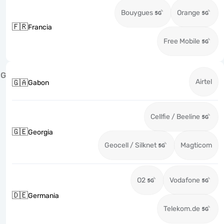
Bouygues
Orange
🇫🇷
Francia
Free Mobile
G
Airtel
🇬🇦
Gabon
Cellfie / Beeline
🇬🇪
Georgia
Geocell / Silknet
Magticom
O2
Vodafone
🇩🇪
Germania
Telekom.de