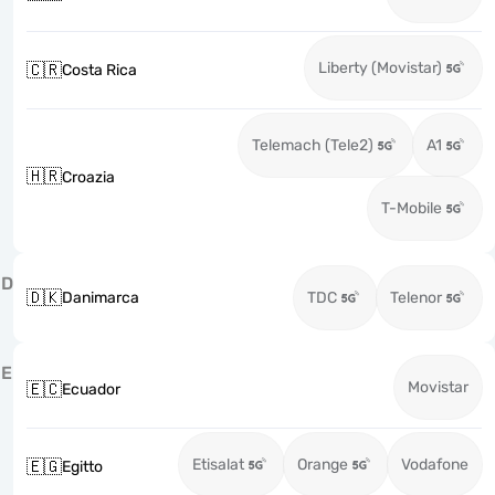
Liberty (Movistar)
🇨🇷
Costa Rica
Telemach (Tele2)
A1
🇭🇷
Croazia
T-Mobile
D
🇩🇰
Danimarca
TDC
Telenor
E
Movistar
🇪🇨
Ecuador
Etisalat
Orange
Vodafone
🇪🇬
Egitto