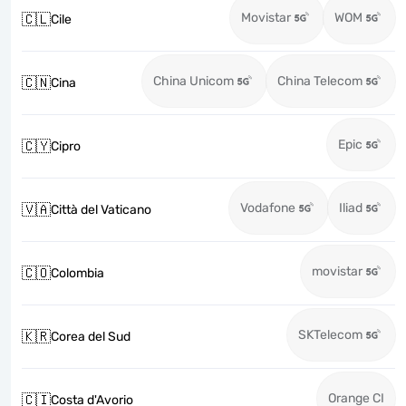
Movistar
WOM
🇨🇱
Cile
China Unicom
China Telecom
🇨🇳
Cina
Epic
🇨🇾
Cipro
Vodafone
Iliad
🇻🇦
Città del Vaticano
movistar
🇨🇴
Colombia
SKTelecom
🇰🇷
Corea del Sud
Orange CI
🇨🇮
Costa d'Avorio