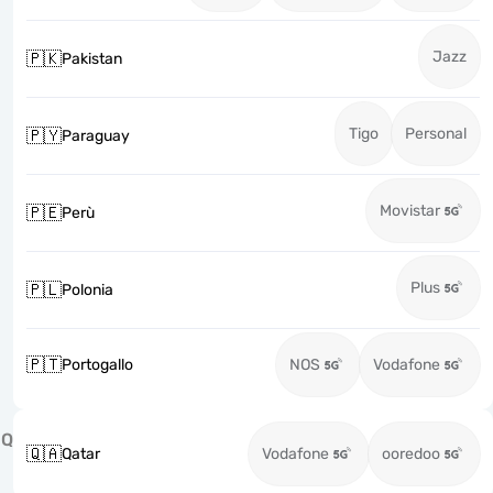
Jazz
🇵🇰
Pakistan
Tigo
Personal
🇵🇾
Paraguay
Movistar
🇵🇪
Perù
Plus
🇵🇱
Polonia
🇵🇹
Portogallo
NOS
Vodafone
Q
🇶🇦
Qatar
Vodafone
ooredoo