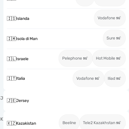
Vodafone
🇮🇸
Islanda
Sure
🇮🇲
Isola di Man
Pelephone
Hot Mobile
🇮🇱
Israele
🇮🇹
Italia
Vodafone
Iliad
J
🇯🇪
Jersey
K
Beeline
Tele2 Kazakhstan
🇰🇿
Kazakistan