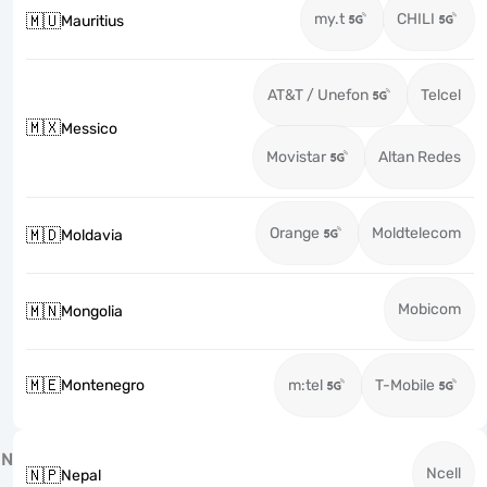
my.t
CHILI
🇲🇺
Mauritius
AT&T / Unefon
Telcel
🇲🇽
Messico
Movistar
Altan Redes
Orange
Moldtelecom
🇲🇩
Moldavia
Mobicom
🇲🇳
Mongolia
🇲🇪
Montenegro
m:tel
T-Mobile
N
Ncell
🇳🇵
Nepal