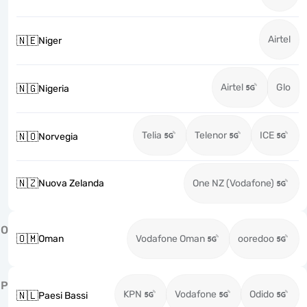
Airtel
🇳🇪
Niger
Airtel
Glo
🇳🇬
Nigeria
Telia
Telenor
ICE
🇳🇴
Norvegia
🇳🇿
Nuova Zelanda
One NZ (Vodafone)
O
🇴🇲
Oman
Vodafone Oman
ooredoo
P
KPN
Vodafone
Odido
🇳🇱
Paesi Bassi