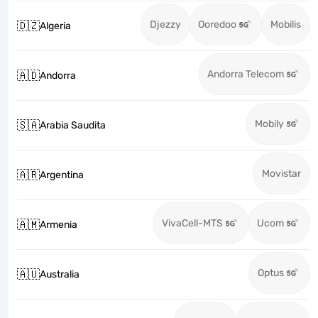
Djezzy
Ooredoo
Mobilis
🇩🇿
Algeria
Andorra Telecom
🇦🇩
Andorra
Mobily
🇸🇦
Arabia Saudita
Movistar
🇦🇷
Argentina
VivaCell-MTS
Ucom
🇦🇲
Armenia
Optus
🇦🇺
Australia