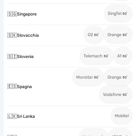
SingTel
🇸🇬
Singapore
O2
Orange
🇸🇰
Slovacchia
Telemach
A1
🇸🇮
Slovenia
Movistar
Orange
🇪🇸
Spagna
Vodafone
Mobitel
🇱🇰
Sri Lanka