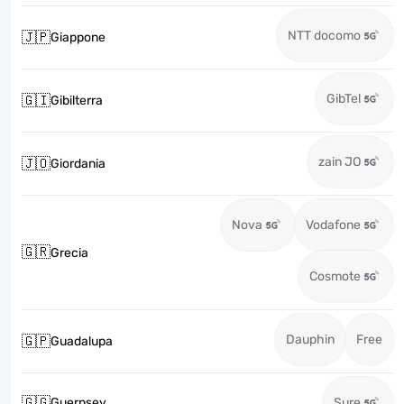
NTT docomo
🇯🇵
Giappone
GibTel
🇬🇮
Gibilterra
zain JO
🇯🇴
Giordania
Nova
Vodafone
🇬🇷
Grecia
Cosmote
Dauphin
Free
🇬🇵
Guadalupa
🇬🇬
Guernsey
Sure