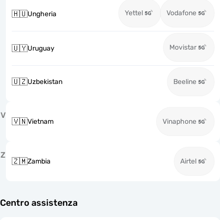
Yettel
Vodafone
🇭🇺
Ungheria
Movistar
🇺🇾
Uruguay
🇺🇿
Uzbekistan
Beeline
V
🇻🇳
Vietnam
Vinaphone
Z
🇿🇲
Zambia
Airtel
Centro assistenza