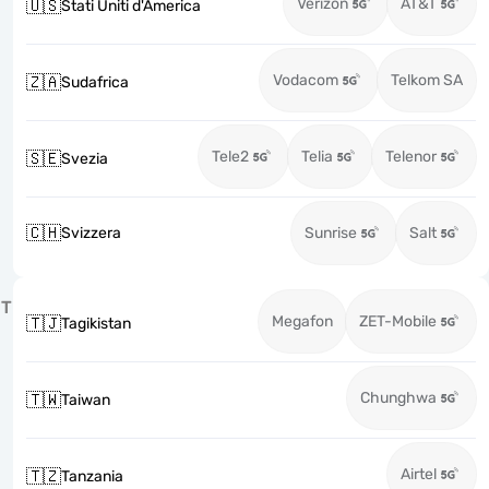
Verizon
AT&T
🇺🇸
Stati Uniti d'America
Vodacom
Telkom SA
🇿🇦
Sudafrica
Tele2
Telia
Telenor
🇸🇪
Svezia
🇨🇭
Svizzera
Sunrise
Salt
T
Megafon
ZET-Mobile
🇹🇯
Tagikistan
Chunghwa
🇹🇼
Taiwan
Airtel
🇹🇿
Tanzania