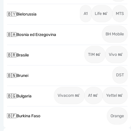
A1
Life
MTS
🇧🇾
Bielorussia
BH Mobile
🇧🇦
Bosnia ed Erzegovina
TIM
Vivo
🇧🇷
Brasile
DST
🇧🇳
Brunei
Vivacom
A1
Yettel
🇧🇬
Bulgaria
🇧🇫
Burkina Faso
Orange