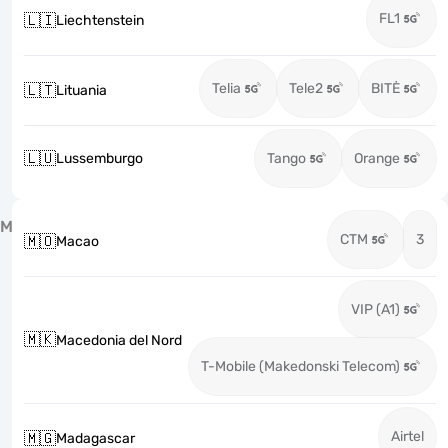
FL1
🇱🇮
Liechtenstein
Telia
Tele2
BITĖ
🇱🇹
Lituania
🇱🇺
Lussemburgo
Tango
Orange
M
CTM
3
🇲🇴
Macao
VIP (A1)
🇲🇰
Macedonia del Nord
T-Mobile (Makedonski Telecom)
Airtel
🇲🇬
Madagascar