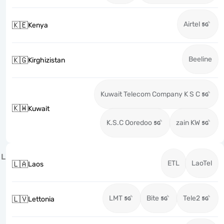
Airtel
🇰🇪
Kenya
Beeline
🇰🇬
Kirghizistan
Kuwait Telecom Company K S C
🇰🇼
Kuwait
K.S.C Ooredoo
zain KW
L
ETL
LaoTel
🇱🇦
Laos
LMT
Bite
Tele2
🇱🇻
Lettonia