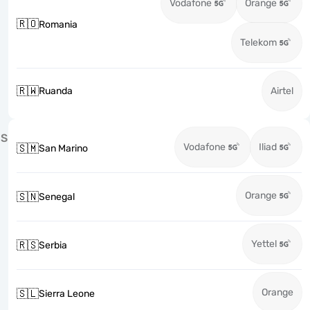
Vodafone
Orange
🇷🇴
Romania
Telekom
🇷🇼
Ruanda
Airtel
S
Vodafone
Iliad
🇸🇲
San Marino
Orange
🇸🇳
Senegal
Yettel
🇷🇸
Serbia
Orange
🇸🇱
Sierra Leone