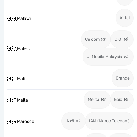
Airtel
🇲🇼
Malawi
Celcom
DiGi
🇲🇾
Malesia
U-Mobile Malaysia
Orange
🇲🇱
Mali
Melita
Epic
🇲🇹
Malta
INWI
IAM (Maroc Telecom)
🇲🇦
Marocco