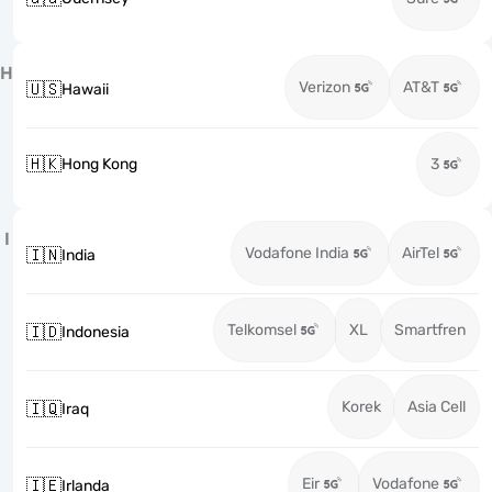
H
Verizon
AT&T
🇺🇸
Hawaii
🇭🇰
Hong Kong
3
I
Vodafone India
AirTel
🇮🇳
India
Telkomsel
XL
Smartfren
🇮🇩
Indonesia
Korek
Asia Cell
🇮🇶
Iraq
Eir
Vodafone
🇮🇪
Irlanda