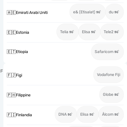
e& (Etisalat)
du
🇦🇪
Emirati Arabi Uniti
Telia
Elisa
Tele2
🇪🇪
Estonia
🇪🇹
Etiopia
Safaricom
F
Vodafone Fiji
🇫🇯
Figi
Globe
🇵🇭
Filippine
DNA
Elisa
Ålcom
🇫🇮
Finlandia