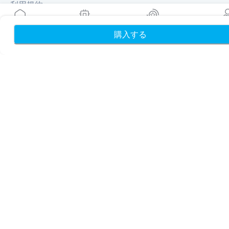
利用規約
プライバシーポリシー
配送・返金ポリシー
購入する
ホーム
My eSIMs
リワード
プロフ
サイトマップ
アフィリエイト
旅行先
パートナーになる
リセラー向けMobiMatter
企業向けMobiMatter
アフィリエイト向けMobiMatter
地域
ヨーロッパを獲得できるeSIM
アジアを獲得できるeSIM
北南米を獲得できるeSIM