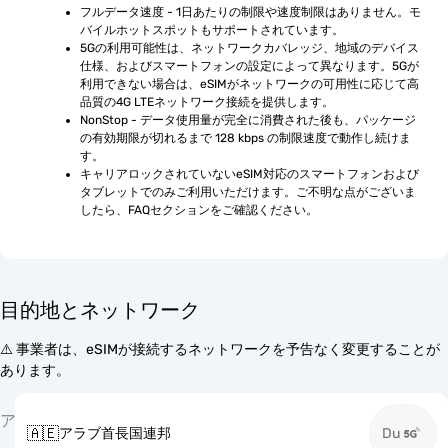
フルデータ速度 - 1日あたりの制限や速度制限はありません。モ
バイルホットスポットもサポートされています。
5Gの利用可能性は、ネットワークカバレッジ、地域のデバイス
仕様、およびスマートフォンの設定によって異なります。5Gが
利用できない場合は、eSIMがネットワークの可用性に応じて高
品質の4G LTEネットワーク接続を提供します。
NonStop - データ使用量が完全に消費された後も、パッケージ
の有効期限が切れるまで 128 kbps の制限速度で動作し続けま
す。
キャリアロックされていないeSIM対応のスマートフォンおよび
タブレットでのみご利用いただけます。ご不明な点がございま
したら、FAQセクションをご確認ください。
目的地とネットワーク
⚠️ 事業者は、eSIMが接続するネットワークを予告なく変更することが
あります。
ア
🇦🇪
アラブ首長国連邦
Du