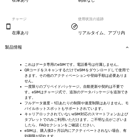
在庫あり
制限なし
チャージ
使用状況の追跡
在庫あり
リアルタイム、アプリ内
製品情報
これはデータ専用のeSIMです。電話番号は付属しません。
QRコードをスキャンするだけでeSIMをダウンロードして使用で
きます。その他のアクティベーションや登録手順は必要ありま
せん。
一度限りのプリペイドパッケージ。自動更新や契約は不要で
す。eSIMはチャージ式で、追加のデータパッケージを追加でき
ます。
フルデータ速度 - 1日あたりの制限や速度制限はありません。モ
バイルホットスポットもサポートされています。
キャリアロックされていないeSIM対応のスマートフォンおよび
タブレットでのみご利用いただけます。ご不明な点がございま
したら、FAQセクションをご確認ください。
eSIMは、購入後2ヶ月以内にアクティベートされない場合、有
効期限が切れます。