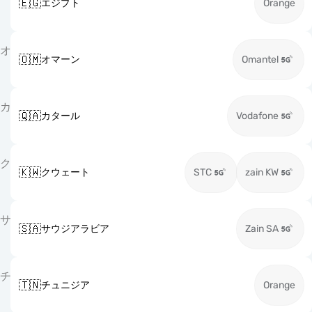
🇪🇬
エジプト
Orange
オ
🇴🇲
オマーン
Omantel
カ
🇶🇦
カタール
Vodafone
ク
🇰🇼
クウェート
STC
zain KW
サ
🇸🇦
サウジアラビア
Zain SA
チ
🇹🇳
チュニジア
Orange