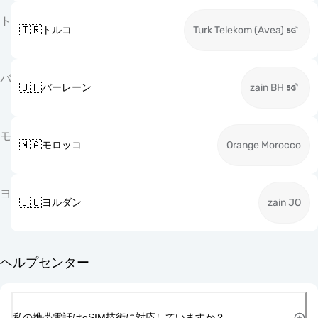
ト
🇹🇷
トルコ
Turk Telekom (Avea)
バ
🇧🇭
バーレーン
zain BH
モ
🇲🇦
モロッコ
Orange Morocco
ヨ
🇯🇴
ヨルダン
zain JO
ヘルプセンター
私の携帯電話はeSIM技術に対応していますか？