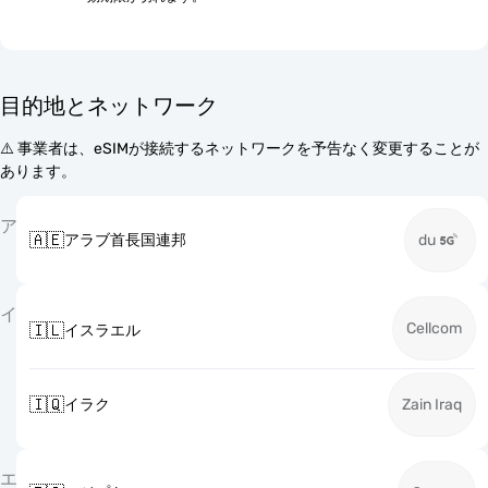
目的地とネットワーク
⚠️ 事業者は、eSIMが接続するネットワークを予告なく変更することが
あります。
ア
🇦🇪
アラブ首長国連邦
du
イ
Cellcom
🇮🇱
イスラエル
🇮🇶
イラク
Zain Iraq
エ