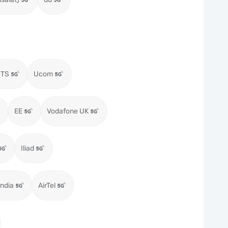
MTS
Ucom
EE
Vodafone UK
Iliad
ndia
AirTel