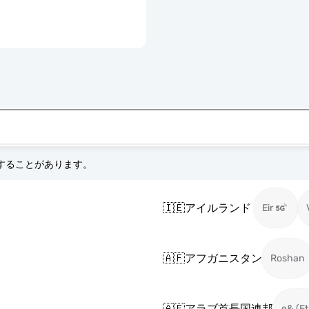
更することがあります。
🇮🇪
アイルランド
Eir
🇦🇫
アフガニスタン
Roshan
🇦🇪
アラブ首長国連邦
e& (Et