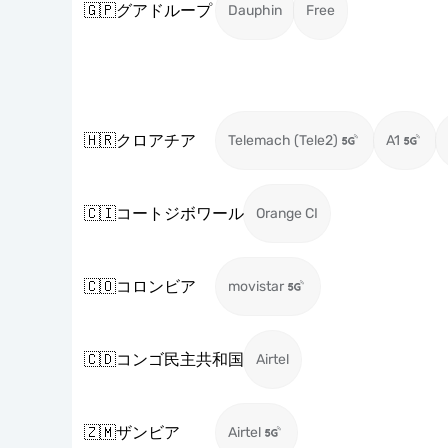
🇬🇵
グアドループ
Dauphin
Free
🇭🇷
クロアチア
Telemach (Tele2)
A1
🇨🇮
コートジボワール
Orange CI
🇨🇴
コロンビア
movistar
🇨🇩
コンゴ民主共和国
Airtel
🇿🇲
ザンビア
Airtel