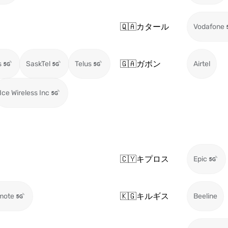
🇶🇦
カタール
Vodafone
🇬🇦
ガボン
s
SaskTel
Telus
Airtel
Ice Wireless Inc
🇨🇾
キプロス
Epic
🇰🇬
キルギス
mote
Beeline