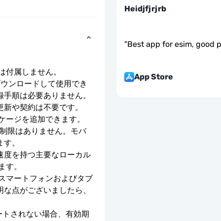
Heidjfjrjrb
"
Best app for esim, good 
号は付属しません。
App Store
ダウンロードして使用でき
録手順は必要ありません。
更新や契約は不要です。
ッケージを追加できます。
度制限はありません。モバ
ます。
E の速度を持つ主要なローカル 
ます。
のスマートフォンおよびタブ
明な点がございましたら、
ベートされない場合、有効期