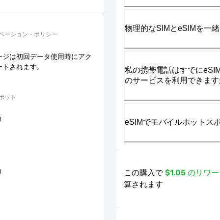
物理的なSIMとeSIMを
ベーション・ポリシー
ージは初回データ使用時にアク
ートされます。
私の携帯電話はすでにeSIM
のサービスを利用できます
ポット
り
eSIMでモバイルホット
この購入で
$1.05 のリ
り
算されます