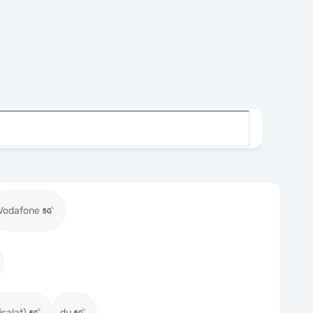
Vodafone
isalat)
du