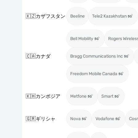
🇰🇿
カザフスタン
Beeline
Tele2 Kazakhstan
Bell Mobility
Rogers Wireles
🇨🇦
カナダ
Bragg Communications Inc
Freedom Mobile Canada
🇰🇭
カンボジア
Metfone
Smart
🇬🇷
ギリシャ
Nova
Vodafone
Cos