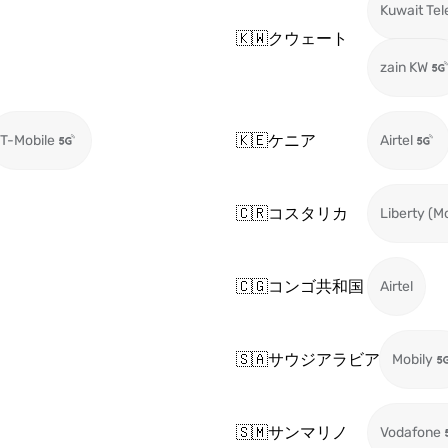
Kuwait Te
🇰🇼
クウェート
zain KW
🇰🇪
ケニア
T-Mobile
Airtel
🇨🇷
コスタリカ
Liberty (M
🇨🇬
コンゴ共和国
Airtel
🇸🇦
サウジアラビア
Mobily
🇸🇲
サンマリノ
Vodafone