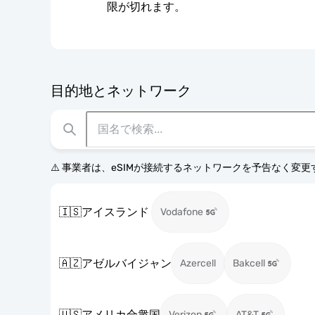
限が切れます。
目的地とネットワーク
⚠️ 事業者は、eSIMが接続するネットワークを予告なく変
🇮🇸
アイスランド
Vodafone
🇦🇿
アゼルバイジャン
Azercell
Bakcell
🇺🇸
アメリカ合衆国
Verizon
AT&T