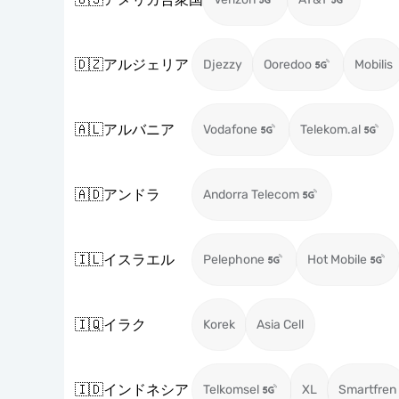
🇩🇿
アルジェリア
Djezzy
Ooredoo
Mobilis
🇦🇱
アルバニア
Vodafone
Telekom.al
🇦🇩
アンドラ
Andorra Telecom
🇮🇱
イスラエル
Pelephone
Hot Mobile
🇮🇶
イラク
Korek
Asia Cell
🇮🇩
インドネシア
Telkomsel
XL
Smartfren