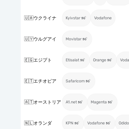
🇺🇦
ウクライナ
Kyivstar
Vodafone
🇺🇾
ウルグアイ
Movistar
🇪🇬
エジプト
Etisalat
Orange
Voda
🇪🇹
エチオピア
Safaricom
🇦🇹
オーストリア
A1.net
Magenta
🇳🇱
オランダ
KPN
Vodafone
Odido