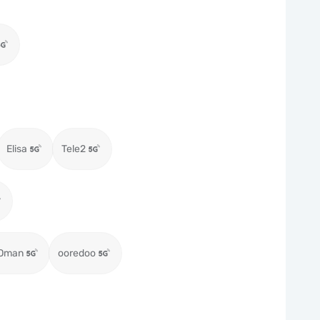
Elisa
Tele2
 Oman
ooredoo