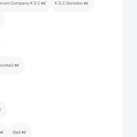
lecom Company K S C
K.S.C Ooredoo
ovistar)
Iliad