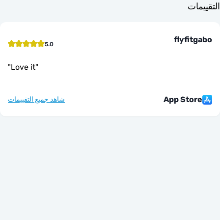
ت
flyfi
5.0
"
Love it
"
App Sto
شاهد جميع التقييمات