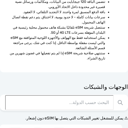
تتضمن الباقة 120 جيجابايت من البيانات، ومكالمات ورسائل نصية 
قصيرة غير محدودة داخل الاتحاد الأوروبي.
باقة الدفع المسبق لمرة واحدة. لا التجديد التلقائي، لا العقود.
سرعات بيانات كاملة - لا حدود يومية، لا اختناق. يتم دعم نقطة اتصال 
الهاتف المحمول.
ستتصل شريحة eSIM تلقائيًا بشبكة هاتف محمول محلية رئيسية في 
البلدان المؤهلة بسرعات 4G LTE أو 5G.
يمكن استخدامه فقط مع الهواتف والأجهزة اللوحية المتوافقة مع eSIM 
والتي ليست مقفلة بواسطة الناقل. إذا كنت في شك، يرجى مراجعة 
قسم الأسئلة الشائعة.
ستنتهي صلاحية شريحة eSIM إذا لم يتم تفعيلها في غضون شهرين من 
تاريخ الشراء.
ت والشبكات
غل تغيير الشبكات التي يتصل بها eSIM دون إشعار.