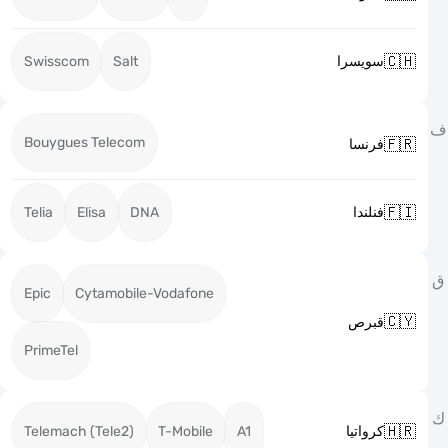

Swisscom
Salt
سويسرا
Bouygues Telecom

فرنسا

Telia
Elisa
DNA
فنلندا
Epic
Cytamobile-Vodafone

قبرص
PrimeTel

Telemach (Tele2)
T-Mobile
A1
كرواتيا