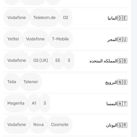
Vodafone
Telekom.de
O2

المانيا
Yettel
Vodafone
T-Mobile

المجر
Vodafone
O2 (UK)
EE
3

المملكه المتحده
Telia
Telenor

النرويج
Magenta
A1
3

النمسا
Vodafone
Nova
Cosmote

اليونان