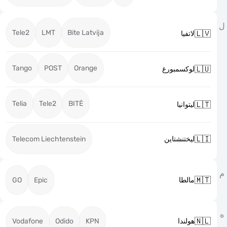
Tele2
LMT
Bite Latvija

لاتفيا
Tango
POST
Orange

لوكسمبورغ
Telia
Tele2
BITĖ

ليتوانيا

Telecom Liechtenstein
ليختنشتاين

GO
Epic
مالطا

Vodafone
Odido
KPN
هولندا