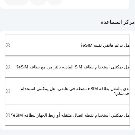
مساعدة
هاتفي تقنيه eSIM؟
دام بطاقه SIM الماديه بالتزامن مع بطاقه eSIM؟
لدي بالفعل بطاقه eSIM نشطه في هاتفي، هل يمكنني استخدام
م؟
ني استخدام نقطه اتصال متنقله أو ربط الجهاز ببطاقه eSIM؟