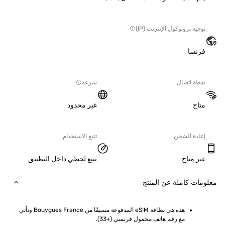
ه بروتوكول الإنترنت (IP)
نسا
ة اتصال
سرعة
ح
غير محدود
دة الشحن
تتبع الاستخدام
 متاح
تتبع لحظي داخل التطبيق
ت كاملة عن المنتج
هذه هي بطاقة eSIM المدفوعة مسبقًا من Bouygues France وتأتي 
مع رقم هاتف محمول فرنسي (+33).