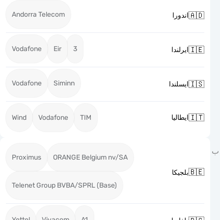
Andorra Telecom

اندورا
Vodafone
Eir
3

ايرلندا
Vodafone
Siminn

ايسلندا

Wind
Vodafone
TIM
ايطاليا
Proximus
ORANGE Belgium nv/SA

بلجيكا
Telenet Group BVBA/SPRL (Base)
Yettel
Vivacom
A1