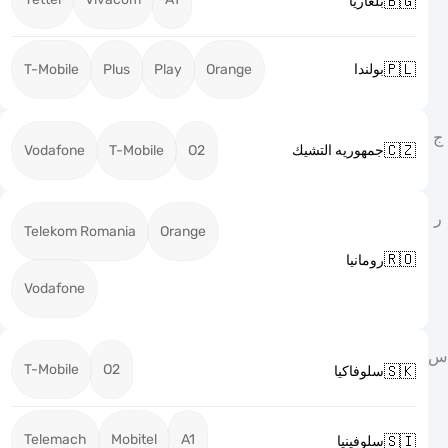

بلغاريا

T-Mobile
Plus
Play
Orange
بولندا

Vodafone
T-Mobile
O2
جمهوريه التشيك
Telekom Romania
Orange

رومانيا
Vodafone
T-Mobile
O2

سلوفاكيا
Telemach
Mobitel
A1

سلوفينيا