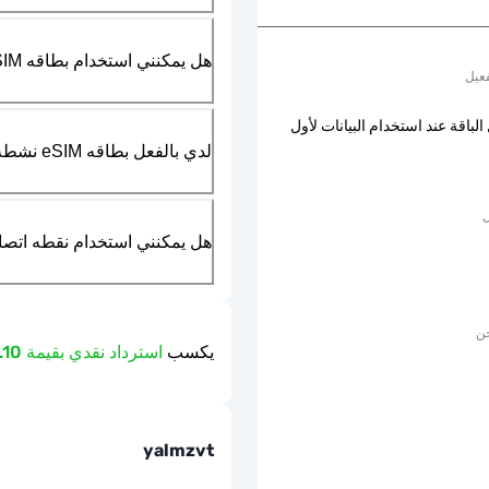
هل يمكنني استخدام بطاقه SIM الماديه بالتزامن مع بطاقه eSIM؟
عيل
الباقة عند استخدام البيانات لأول
لدي بالفعل بطاقه eSIM نشطه في هاتفي، هل يمكنني استخدام خدمتكم؟
ل
هل يمكنني استخدام نقطه اتصال مت
حن
يكسب
استرداد نقدي بقيمة 1.10 دولار
yalmzvt