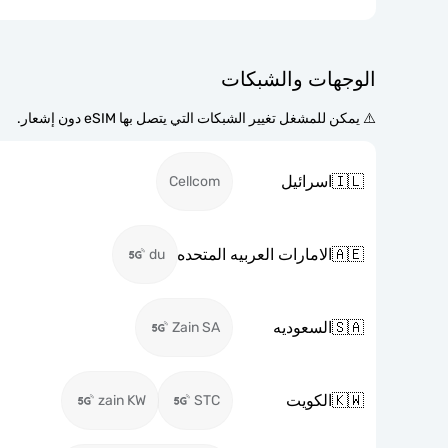
الوجهات والشبكات
⚠️ يمكن للمشغل تغيير الشبكات التي يتصل بها eSIM دون إشعار.
🇮🇱
اسرائيل
Cellcom
🇦🇪
الامارات العربيه المتحده
du
🇸🇦
السعوديه
Zain SA
🇰🇼
الكويت
zain KW
STC