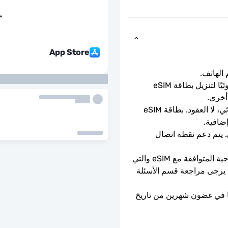
"
App Store
ما عليك سوى مسح رمز الاستجابة السريعة ضوئيًا لتنزيل بطاقة eSIM 
أخرى.
باقة الدفع المسبق لمرة واحدة. لا التجديد التلقائي، لا العقود. بطاقة eSIM 
إضافية.
سرعات بيانات كاملة - لا حدود يومية، لا اختناق. يتم دعم نقطة اتصال 
يمكن استخدامه فقط مع الهواتف والأجهزة اللوحية المتوافقة مع eSIM والتي 
ليست مقفلة بواسطة الناقل. إذا كنت في شك، يرجى مراجعة قسم الأسئلة 
ستنتهي صلاحية شريحة eSIM إذا لم يتم تفعيلها في غضون شهرين من تاريخ 