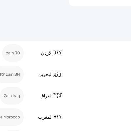
🇯🇴
الاردن
zain JO
🇧🇭
البحرين
zain BH
🇮🇶
العراق
Zain Iraq
🇲🇦
المغرب
ge Morocco