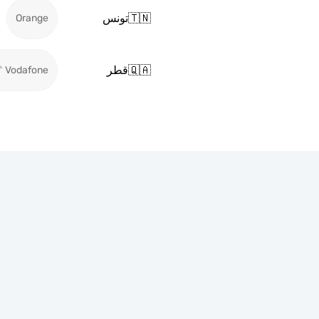
🇹🇳
تونس
Orange
🇶🇦
قطر
Vodafone