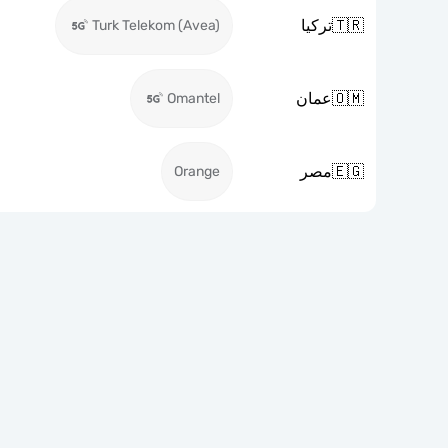
🇹🇷
تركيا
Turk Telekom (Avea)
🇴🇲
عمان
Omantel
🇪🇬
مصر
Orange