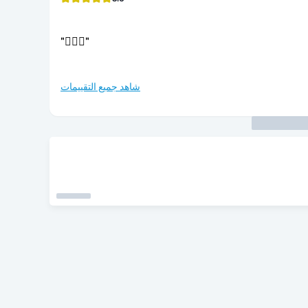
"
👌🏻🤝
"
شاهد جميع التقييمات