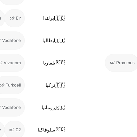
🇮🇪
ايرلندا
e
Eir
🇮🇹
ايطاليا
Vodafone
🇧🇬
بلغاريا
Vivacom
Proximus
🇹🇷
تركيا
Turkcell
🇷🇴
رومانيا
Vodafone
🇸🇰
سلوفاكيا
e
O2