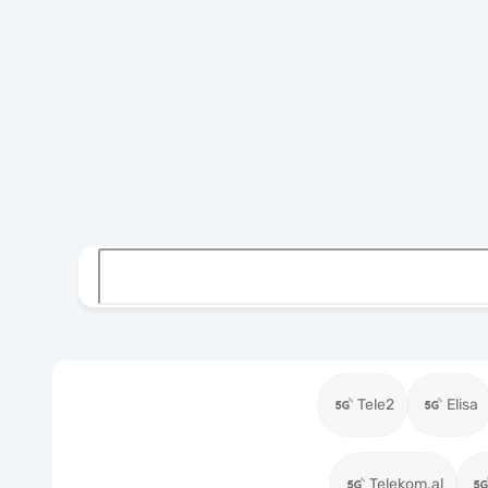
Tele2
Elisa
Telekom.al