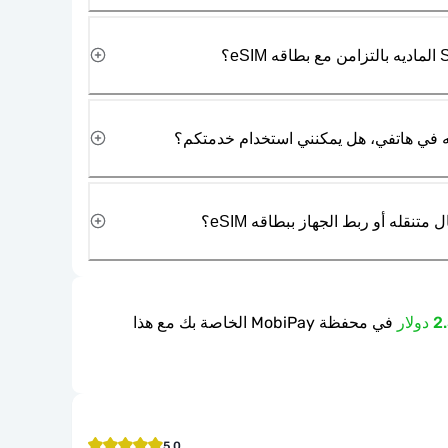
نقله أو ربط الجهاز ببطاقه eSIM؟
في محفظة MobiPay الخاصة بك مع هذا
5.0