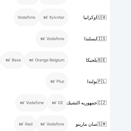
🇺🇦
اوكرانيا
Vodafone
Kyivstar
🇮🇸
ايسلندا
Vodafone
🇧🇪
بلجيكا
Base
Orange Belgium
🇵🇱
بولندا
Plus
🇨🇿
جمهوريه التشيك
Vodafone
O2
🇸🇲
سان مارينو
Iliad
Vodafone