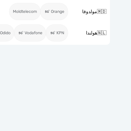
🇲🇩
مولدوفا
Moldtelecom
Orange
🇳🇱
هولندا
Odido
Vodafone
KPN