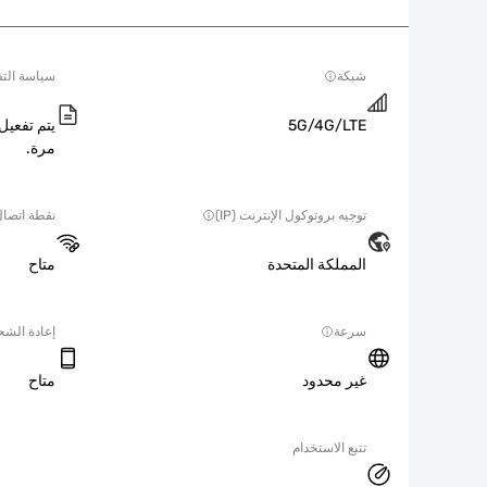
شبكة
سياسة التف
5G/4G/LTE
يتم تفعيل 
مرة.
توجيه بروتوكول الإنترنت (IP)
نقطة اتصا
المملكة المتحدة
متاح
سرعة
إعادة الش
غير محدود
متاح
تتبع الاستخدام