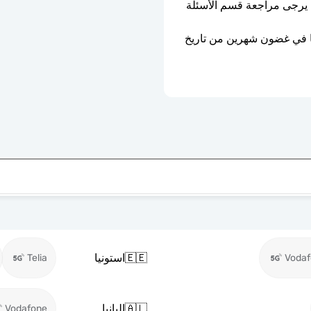
ليست مقفلة بواسطة الناقل. إذا كنت في شك، يرجى مراجعة قسم الأسئلة 
ستنتهي صلاحية شريحة eSIM إذا لم يتم تفعيلها في غضون شهرين من تاريخ 
🇪🇪
استونيا
Telia
Voda
🇦🇱
البانيا
Vodafone