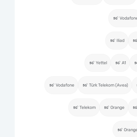
Vodafon
Iliad
Yettel
A1
Vodafone
Türk Telekom (Avea)
Telekom
Orange
Orang