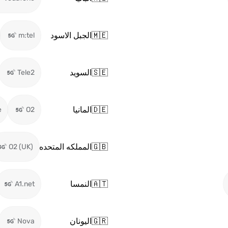
🇲🇪
الجبل الاسود
m:tel
🇸🇪
السويد
Tele2
🇩🇪
المانيا
e
O2
🇬🇧
المملكه المتحده
O2 (UK)
🇦🇹
النمسا
A1.net
🇬🇷
اليونان
Nova