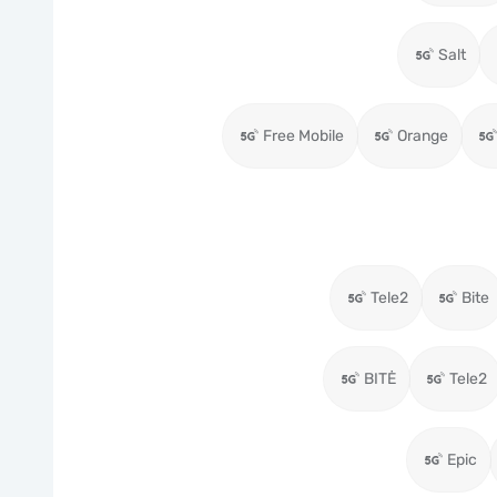
Salt
Free Mobile
Orange
Tele2
Bite
BITĖ
Tele2
Epic