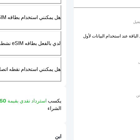
هل يمكنني استخدام بطاقه SIM الماديه بالتزامن مع بطاقه eSIM؟
عيل
الباقة عند استخدام البيانات لأول
لدي بالفعل بطاقه eSIM نشطه في هاتفي، هل يمكنني استخدام خدمتكم؟
ل
هل يمكنني استخدام نقطه اتصال مت
حن
يكسب
استرداد نقدي بقيمة 2.50 دولار
الشراء
ابن