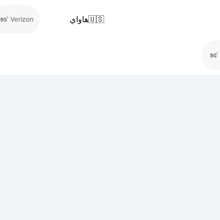
🇺🇸
هاواي
Verizon