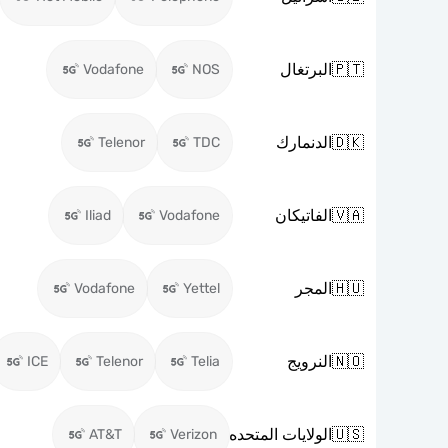
🇵🇹
البرتغال
Vodafone
NOS
🇩🇰
الدنمارك
Telenor
TDC
🇻🇦
الفاتيكان
Iliad
Vodafone
🇭🇺
المجر
Vodafone
Yettel
🇳🇴
النرويج
ICE
Telenor
Telia
🇺🇸
الولايات المتحده
AT&T
Verizon