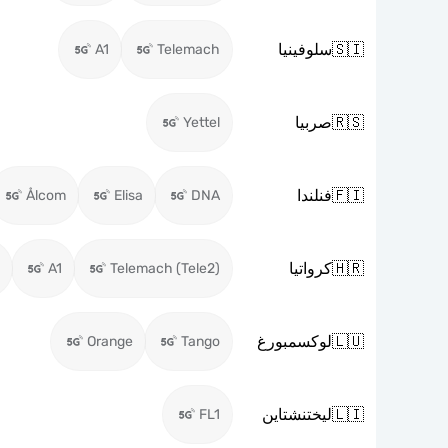
🇸🇮
سلوفينيا
A1
Telemach
🇷🇸
صربيا
Yettel
🇫🇮
فنلندا
Ålcom
Elisa
DNA
🇭🇷
كرواتيا
A1
Telemach (Tele2)
🇱🇺
لوكسمبورغ
Orange
Tango
🇱🇮
ليختنشتاين
FL1