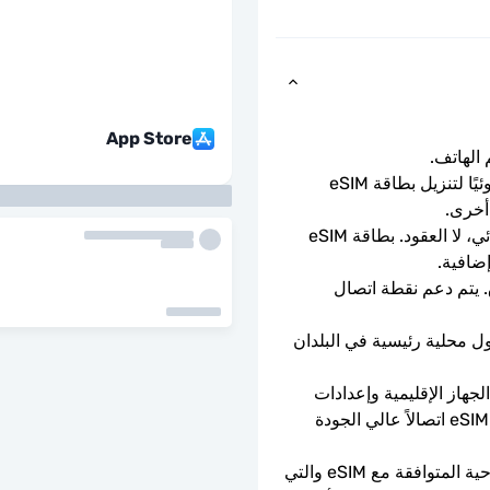
App Store
ما عليك سوى مسح رمز الاستجابة السريعة ضوئيًا لتنزيل بطاقة eSIM 
أخرى.
باقة الدفع المسبق لمرة واحدة. لا التجديد التلقائي، لا العقود. بطاقة eSIM 
إضافية.
سرعات بيانات كاملة - لا حدود يومية، لا اختناق. يتم دعم نقطة اتصال 
ستتصل شريحة eSIM تلقائيًا بشبكة هاتف محمول محلية رئيسية في البلدان 
يعتمد توفر 5G على تغطية الشبكة ومواصفات الجهاز الإقليمية وإعدادات 
الهاتف. عندما لا تتوفر تقنية 5G، ستوفر بطاقة eSIM اتصالاً عالي الجودة 
يمكن استخدامه فقط مع الهواتف والأجهزة اللوحية المتوافقة مع eSIM والتي 