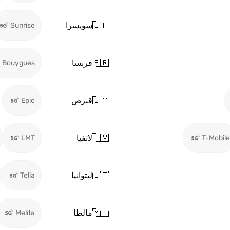
🇨🇭
سويسرا
Sunrise
🇫🇷
فرنسا
Bouygues
🇨🇾
قبرص
Epic
🇱🇻
لاتفيا
LMT
T-Mobile
🇱🇹
ليتوانيا
Telia
🇲🇹
مالطا
Melita