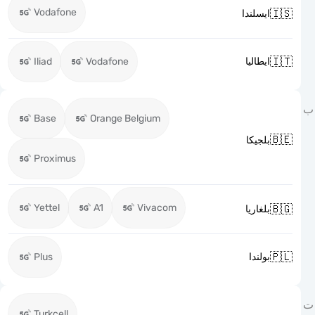
Vodafone

ايسلندا

Iliad
Vodafone
ايطاليا
Base
Orange Belgium

بلجيكا
Proximus
Yettel
A1
Vivacom

بلغاريا

Plus
بولندا
Turkcell