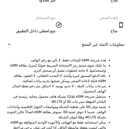
ح
غير محدود
دة الشحن
تتبع الاستخدام
ح
تتبع لحظي داخل التطبيق
ت كاملة عن المنتج
هذه شريحة eSIM للبيانات فقط. لا يأتي مع رقم الهاتف.
ما عليك سوى مسح رمز الاستجابة السريعة ضوئيًا لتنزيل بطاقة eSIM 
واستخدامها. لا حاجة لخطوات تفعيل أو تسجيل أخرى.
باقة الدفع المسبق لمرة واحدة. لا التجديد التلقائي، لا العقود. بطاقة 
eSIM قابلة لإعادة الشحن ويمكن تعبئتها بحزم بيانات إضافية.
سرعات بيانات كاملة - لا حدود يومية، لا اختناق. يتم دعم نقطة اتصال 
الهاتف المحمول.
ستتصل شريحة eSIM تلقائيًا بشبكة هاتف محمول محلية رئيسية في 
البلدان المؤهلة بسرعات 5G أو 4G LTE.
يعتمد توفر 5G على تغطية الشبكة ومواصفات الجهاز الإقليمية وإعدادات 
الهاتف. عندما لا تتوفر تقنية 5G، ستوفر بطاقة eSIM اتصالاً عالي الجودة 
بشبكة 4G LTE وفقًا لتوفر الشبكة.
يمكن استخدامه فقط مع الهواتف والأجهزة اللوحية المتوافقة مع eSIM 
والتي ليست مقفلة بواسطة الناقل. إذا كنت في شك، يرجى مراجعة 