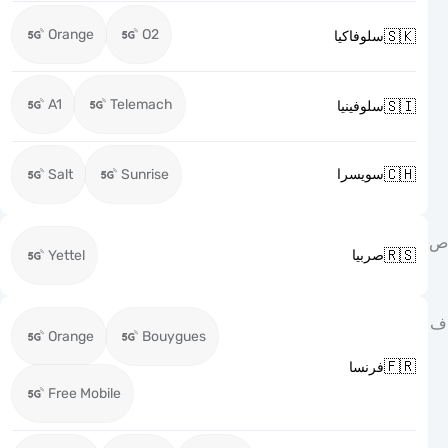
Orange
O2

سلوفاكيا
A1
Telemach

سلوفينيا

Salt
Sunrise
سويسرا

Yettel
صربيا
Orange
Bouygues

فرنسا
Free Mobile