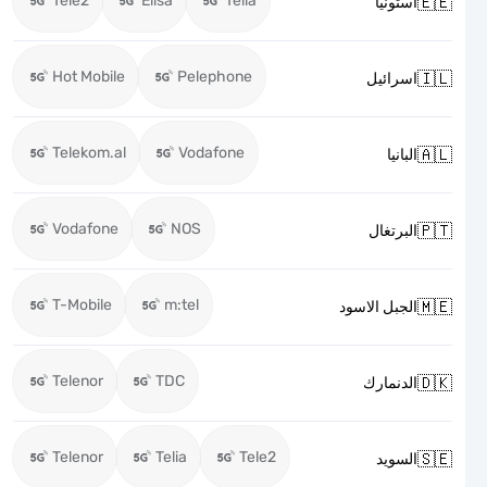
Tele2
Elisa
Telia

استونيا
Hot Mobile
Pelephone

اسرائيل
Telekom.al
Vodafone

البانيا
Vodafone
NOS

البرتغال
T-Mobile
m:tel

الجبل الاسود
Telenor
TDC

الدنمارك
Telenor
Telia
Tele2

السويد