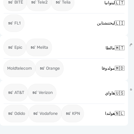
BITĖ
Tele2
Telia

ليتوانيا

FL1
ليختنشتاين
Epic
Melita

مالطا

Moldtelecom
Orange
مولدوفا
AT&T
Verizon

هاواي

Odido
Vodafone
KPN
هولندا