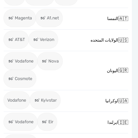
Magenta
A1.net

النمسا
AT&T
Verizon

الولايات المتحده
Vodafone
Nova

اليونان
Cosmote
Vodafone
Kyivstar

اوكرانيا
Vodafone
Eir

ايرلندا