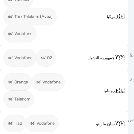

Türk Telekom (Avea)
تركيا
Vodafone

Vodafone
O2
جمهوريه التشيك
Orange
Vodafone

رومانيا
Telekom
Iliad
Vodafone

سان مارينو