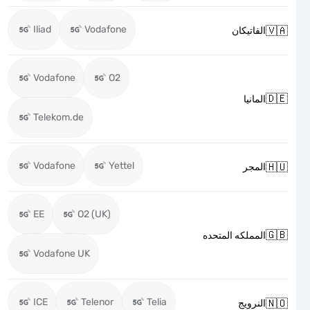
Iliad
Vodafone

الفاتيكان
Vodafone
O2

المانيا
Telekom.de
Vodafone
Yettel

المجر
EE
O2 (UK)

المملكه المتحده
Vodafone UK
ICE
Telenor
Telia

النرويج