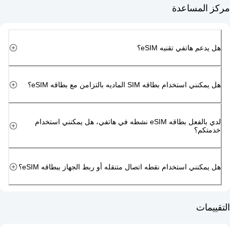
مساعدة
هاتفي تقنيه eSIM؟
دام بطاقه SIM الماديه بالتزامن مع بطاقه eSIM؟
لدي بالفعل بطاقه eSIM نشطه في هاتفي، هل يمكنني استخدام
م؟
ني استخدام نقطه اتصال متنقله أو ربط الجهاز ببطاقه eSIM؟
ت