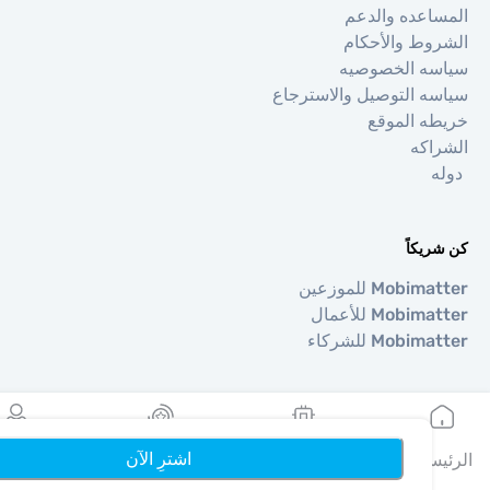
عده والدعم
ط والأحكام
ه الخصوصيه
 التوصيل والاسترجاع
 الموقع
كه
كاً
Mo للموزعين
Mob للأعمال
Mob للشركاء
طق
ا
اشترِ الآن
يه
بطاقاتي eSIMs
المكافآت
الملف الشخصي
ا