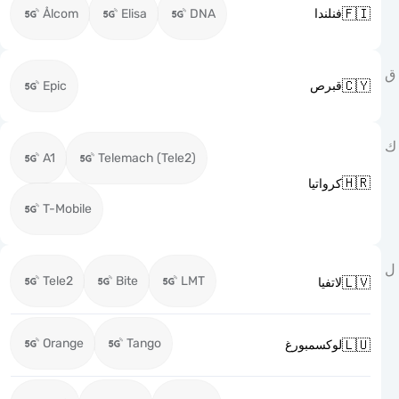

Ålcom
Elisa
DNA
فنلندا

Epic
قبرص
A1
Telemach (Tele2)

كرواتيا
T-Mobile
Tele2
Bite
LMT

لاتفيا
Orange
Tango

لوكسمبورغ