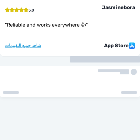
Jasmine
5.0
"
Reliable and works everywhere 👍
"
App Sto
شاهد جميع التقييمات