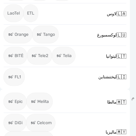
LaoTel
ETL

لاوس
Orange
Tango

لوكسمبورغ
BITĖ
Tele2
Telia

ليتوانيا

FL1
ليختنشتاين
Epic
Melita

مالطا
DiGi
Celcom

ماليزيا