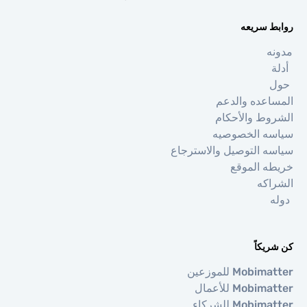
 سريعه
عده والدعم
ط والأحكام
ه الخصوصيه
 التوصيل والاسترجاع
 الموقع
كه
كاً
Mo للموزعين
Mob للأعمال
Mob للشركاء