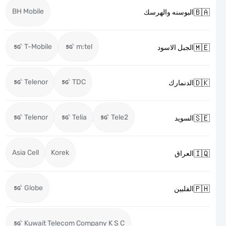
BH Mobile

البوسنه والهرسك
T-Mobile
m:tel

الجبل الاسود
Telenor
TDC

الدنمارك
Telenor
Telia
Tele2

السويد
Asia Cell
Korek

العراق
Globe

الفلبين
Kuwait Telecom Company K S C