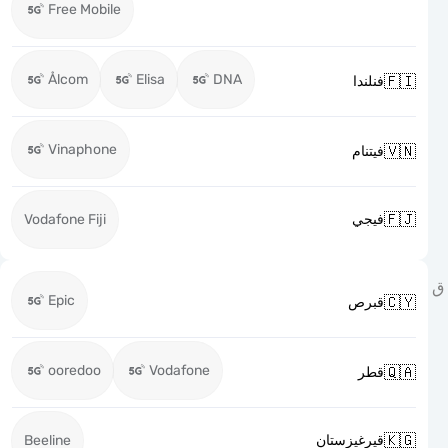
Free Mobile
Ålcom
Elisa
DNA

فنلندا
Vinaphone

فيتنام

Vodafone Fiji
فيجي
Epic

قبرص
ooredoo
Vodafone

قطر

Beeline
قيرغيزستان