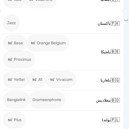
Jazz

باكستان
Base
Orange Belgium

بلجيكا
Proximus
Yettel
A1
Vivacom

بلغاريا
Banglalink
Grameenphone

بنغلاديش

Plus
بولندا