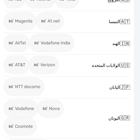
Magenta
A1.net

النمسا
AirTel
Vodafone India

الهند
AT&T
Verizon

الولايات المتحده
NTT docomo

اليابان
Vodafone
Nova

اليونان
Cosmote