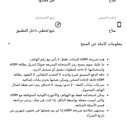
ح
غير محدود
دة الشحن
تتبع الاستخدام
ح
تتبع لحظي داخل التطبيق
ت كاملة عن المنتج
هذه شريحة eSIM للبيانات فقط. لا يأتي مع رقم الهاتف.
ما عليك سوى مسح رمز الاستجابة السريعة ضوئيًا لتنزيل بطاقة eSIM 
واستخدامها. لا حاجة لخطوات تفعيل أو تسجيل أخرى.
باقة الدفع المسبق لمرة واحدة. لا التجديد التلقائي، لا العقود. بطاقة 
eSIM قابلة لإعادة الشحن ويمكن تعبئتها بحزم بيانات إضافية.
سرعات بيانات كاملة - لا حدود يومية، لا اختناق. يتم دعم نقطة اتصال 
الهاتف المحمول.
يمكن استخدامه فقط مع الهواتف والأجهزة اللوحية المتوافقة مع eSIM 
والتي ليست مقفلة بواسطة الناقل. إذا كنت في شك، يرجى مراجعة 
قسم الأسئلة الشائعة.
ستنتهي صلاحية شريحة eSIM إذا لم يتم تفعيلها في غضون شهرين من 
تاريخ الشراء.