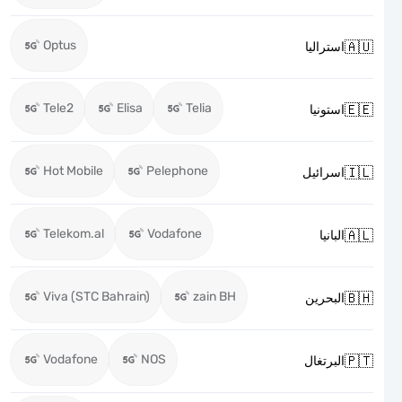
Optus

استراليا
Tele2
Elisa
Telia

استونيا
Hot Mobile
Pelephone

اسرائيل
Telekom.al
Vodafone

البانيا
Viva (STC Bahrain)
zain BH

البحرين
Vodafone
NOS

البرتغال