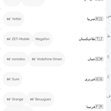

Yettel
صربيا

ZET-Mobile
Megafon
طاجيكستان

ooredoo
Vodafone Oman
عمان

Sure
غيرنزي
Orange
Bouygues

فرنسا