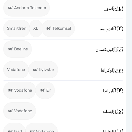
Andorra Telecom

اندورا
Smartfren
XL
Telkomsel

اندونيسيا
Beeline

اوزبكستان
Vodafone
Kyivstar

اوكرانيا
Vodafone
Eir

ايرلندا
Vodafone

ايسلندا

Iliad
Vodafone
ايطاليا