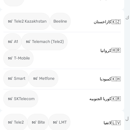
Tele2 Kazakhstan
Beeline

كازاخستان
A1
Telemach (Tele2)

كرواتيا
T-Mobile
Smart
Metfone

كمبوديا

SKTelecom
كوريا الجنوبيه
Tele2
Bite
LMT

لاتفيا