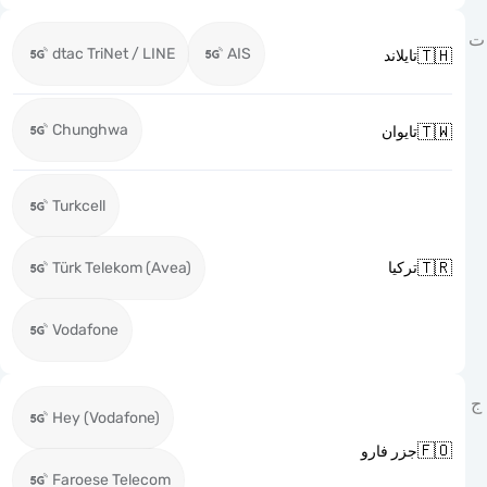
dtac TriNet / LINE
AIS

تايلاند
Chunghwa

تايوان
Turkcell

Türk Telekom (Avea)
تركيا
Vodafone
Hey (Vodafone)

جزر فارو
Faroese Telecom