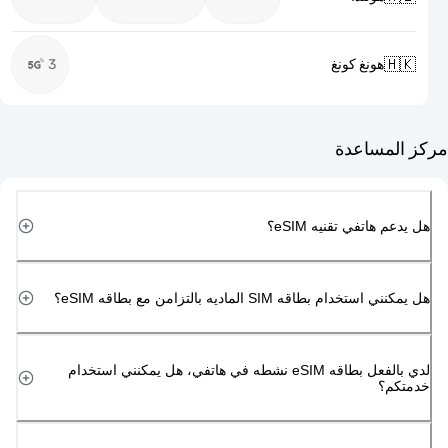

3
هونغ كونغ
مركز ا
هل يدعم هاتفي تقن
هل يمكنني استخدام بطاقه SIM الماديه بالتزامن 
لدي بالفعل بطاقه eSIM نشطه في هاتفي، هل يمكنني استخدام
خد