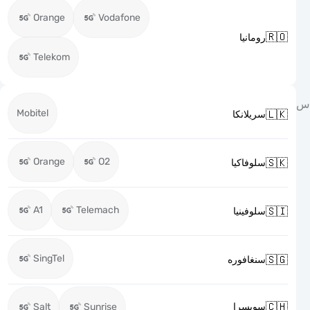
Orange
Vodafone

رومانيا
Telekom
Mobitel

سريلانكا
Orange
O2

سلوفاكيا
A1
Telemach

سلوفينيا
SingTel

سنغافوره

Salt
Sunrise
سويسرا