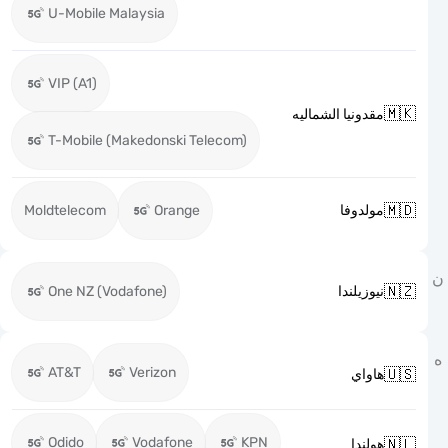
U-Mobile Malaysia
VIP (A1)

مقدونيا الشماليه
T-Mobile (Makedonski Telecom)

Moldtelecom
Orange
مولدوفا

One NZ (Vodafone)
نيوزيلندا
AT&T
Verizon

هاواي
Odido
Vodafone
KPN

هولندا