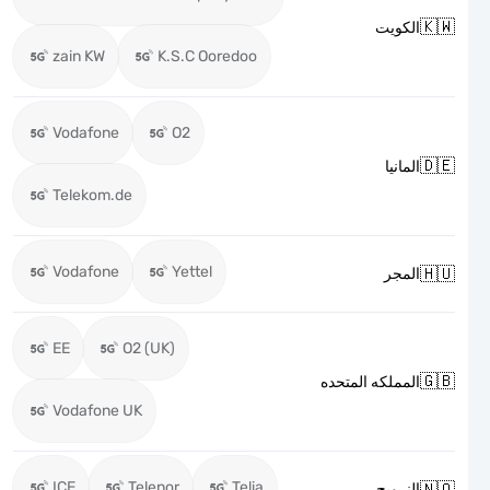

الكويت
zain KW
K.S.C Ooredoo
Vodafone
O2

المانيا
Telekom.de
Vodafone
Yettel

المجر
EE
O2 (UK)

المملكه المتحده
Vodafone UK
ICE
Telenor
Telia

النرويج