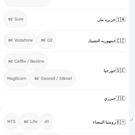
Sure

جزيره مان
Vodafone
O2

جمهوريه التشيك
Cellfie / Beeline

جورجيا
Magticom
Geocell / Silknet

جيرزي
MTS
Life
A1

روسيا البيضاء