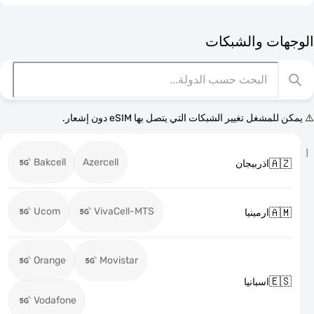
الوجهات وا
⚠️ يمكن للمشغل تغيير الشبكات التي يتصل بها eSI
Bakcell
Azercell

اذربيجان
Ucom
VivaCell-MTS

ارمينيا
Orange
Movistar

اسبانيا
Vodafone