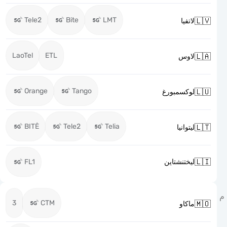
Tele2
Bite
LMT

لاتفيا
LaoTel
ETL

لاوس
Orange
Tango

لوكسمبورغ
BITĖ
Tele2
Telia

ليتوانيا

FL1
ليختنشتاين
3
CTM

ماكاو