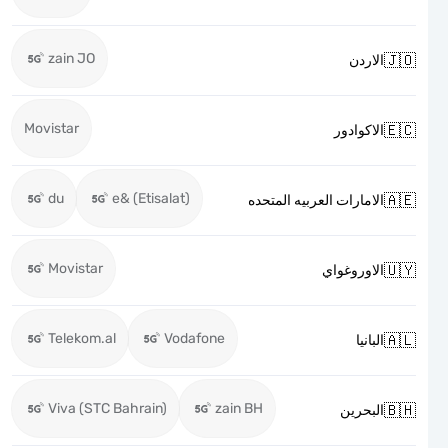
zain JO

الاردن
Movistar

الاكوادور
du
e& (Etisalat)

الامارات العربيه المتحده
Movistar

الاوروغواي
Telekom.al
Vodafone

البانيا
Viva (STC Bahrain)
zain BH

البحرين