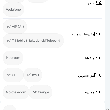

مصر
Vodafone
VIP (A1)

مقدونيا الشماليه
T-Mobile (Makedonski Telecom)
Mobicom

منغوليا
CHILI
my.t

موريشيوس

Moldtelecom
Orange
مولدوفا