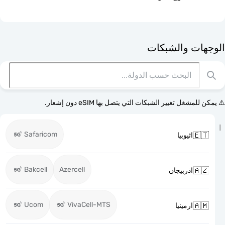
الوجهات وا
⚠️ يمكن للمشغل تغيير الشبكات التي يتصل بها eSI
Safaricom

اثيوبيا
Bakcell
Azercell

اذربيجان
Ucom
VivaCell-MTS

ارمينيا