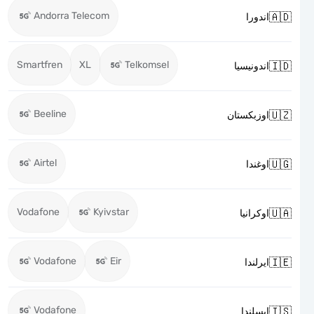
Andorra Telecom

اندورا
Smartfren
XL
Telkomsel

اندونيسيا
Beeline

اوزبكستان
Airtel

اوغندا
Vodafone
Kyivstar

اوكرانيا
Vodafone
Eir

ايرلندا
Vodafone

ايسلندا