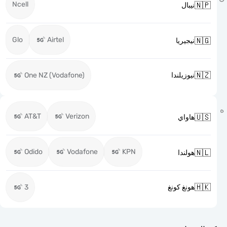
Ncell

نيبال
Glo
Airtel

نيجيريا

One NZ (Vodafone)
نيوزيلندا
AT&T
Verizon

هاواي
Odido
Vodafone
KPN

هولندا

3
هونغ كونغ