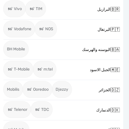
Vivo
TIM

البرازيل
Vodafone
NOS

البرتغال
BH Mobile

البوسنه والهرسك
T-Mobile
m:tel

الجبل الاسود
Mobilis
Ooredoo
Djezzy

الجزائر
Telenor
TDC

الدنمارك