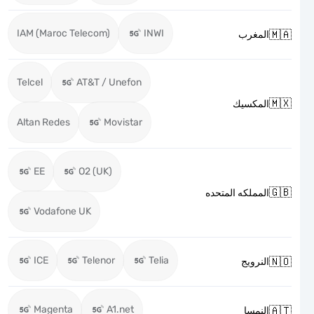
IAM (Maroc Telecom)
INWI

المغرب
Telcel
AT&T / Unefon

المكسيك
Altan Redes
Movistar
EE
O2 (UK)

المملكه المتحده
Vodafone UK
ICE
Telenor
Telia

النرويج
Magenta
A1.net

النمسا