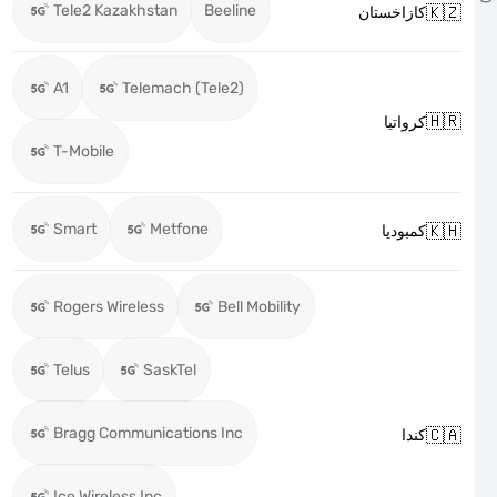
Tele2 Kazakhstan
Beeline

كازاخستان
A1
Telemach (Tele2)

كرواتيا
T-Mobile
Smart
Metfone

كمبوديا
Rogers Wireless
Bell Mobility
Telus
SaskTel
Bragg Communications Inc

كندا
Ice Wireless Inc