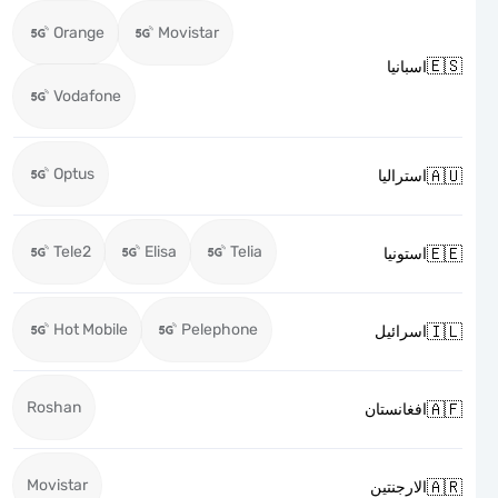
Orange
Movistar

اسبانيا
Vodafone
Optus

استراليا
Tele2
Elisa
Telia

استونيا
Hot Mobile
Pelephone

اسرائيل
Roshan

افغانستان
Movistar

الارجنتين