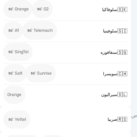
Orange
O2

سلوفاكيا
A1
Telemach

سلوفينيا
SingTel

سنغافوره
Salt
Sunrise

سويسرا

Orange
سيراليون

Yettel
صربيا