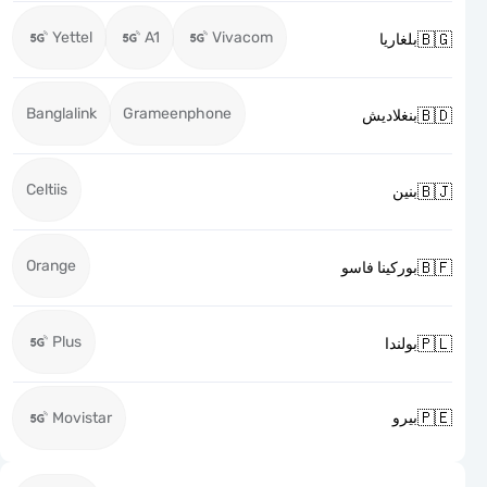
Yettel
A1
Vivacom

بلغاريا
Banglalink
Grameenphone

بنغلاديش
Celtiis

بنين
Orange

بوركينا فاسو
Plus

بولندا

Movistar
بيرو