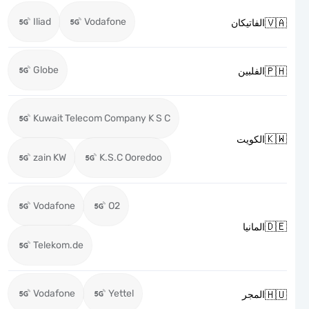
Iliad
Vodafone

الفاتيكان
Globe

الفلبين
Kuwait Telecom Company K S C

الكويت
zain KW
K.S.C Ooredoo
Vodafone
O2

المانيا
Telekom.de
Vodafone
Yettel

المجر