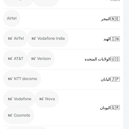
Airtel

النيجر
AirTel
Vodafone India

الهند
AT&T
Verizon

الولايات المتحده
NTT docomo

اليابان
Vodafone
Nova

اليونان
Cosmote