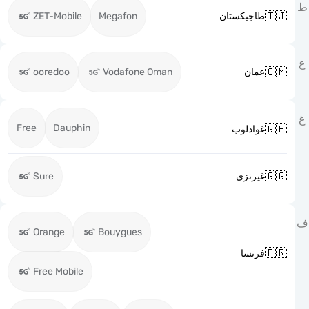

ZET-Mobile
Megafon
طاجيكستان

ooredoo
Vodafone Oman
عمان
Free
Dauphin

غوادلوب

Sure
غيرنزي
Orange
Bouygues

فرنسا
Free Mobile