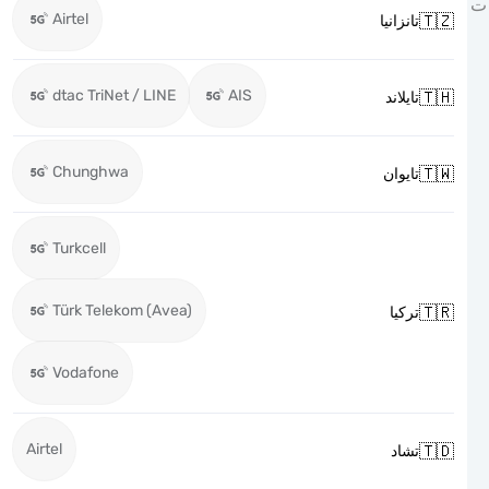
Airtel

تانزانيا
dtac TriNet / LINE
AIS

تايلاند
Chunghwa

تايوان
Turkcell
Türk Telekom (Avea)

تركيا
Vodafone
Airtel

تشاد