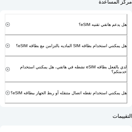
مساعدة
هاتفي تقنيه eSIM؟
دام بطاقه SIM الماديه بالتزامن مع بطاقه eSIM؟
لدي بالفعل بطاقه eSIM نشطه في هاتفي، هل يمكنني استخدام
م؟
ني استخدام نقطه اتصال متنقله أو ربط الجهاز ببطاقه eSIM؟
ت