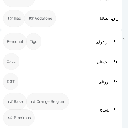

Iliad
Vodafone
ايطاليا
Personal
Tigo

باراغواي
Jazz

باكستان
DST

بروناي
Base
Orange Belgium

بلجيكا
Proximus