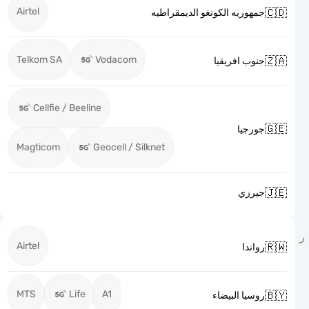
Airtel

جمهوريه الكونغو الديمقراطيه
Telkom SA
Vodacom

جنوب افريقيا
Cellfie / Beeline

جورجيا
Magticom
Geocell / Silknet

جيرزي
Airtel

رواندا
MTS
Life
A1

روسيا البيضاء