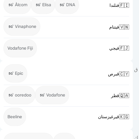
Ålcom
Elisa
DNA

فنلندا
Vinaphone

فيتنام

Vodafone Fiji
فيجي
Epic

قبرص
ooredoo
Vodafone

قطر

Beeline
قيرغيزستان