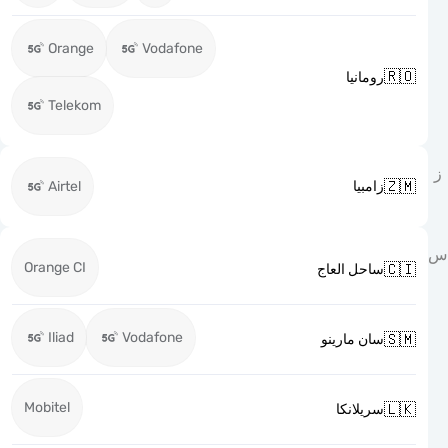
Orange
Vodafone

رومانيا
Telekom

Airtel
زامبيا
Orange CI

ساحل العاج
Iliad
Vodafone

سان مارينو
Mobitel

سريلانكا