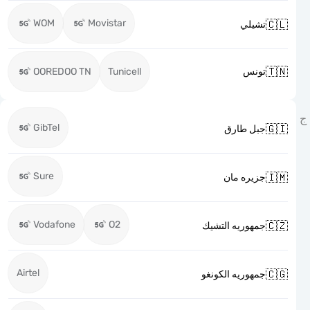
WOM
Movistar

تشيلي

OOREDOO TN
Tunicell
تونس
GibTel

جبل طارق
Sure

جزيره مان
Vodafone
O2

جمهوريه التشيك
Airtel

جمهوريه الكونغو