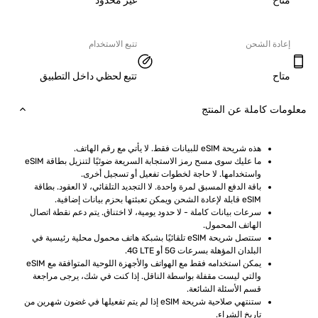
ح
غير محدود
دة الشحن
تتبع الاستخدام
ح
تتبع لحظي داخل التطبيق
ت كاملة عن المنتج
هذه شريحة eSIM للبيانات فقط. لا يأتي مع رقم الهاتف.
ما عليك سوى مسح رمز الاستجابة السريعة ضوئيًا لتنزيل بطاقة eSIM 
واستخدامها. لا حاجة لخطوات تفعيل أو تسجيل أخرى.
باقة الدفع المسبق لمرة واحدة. لا التجديد التلقائي، لا العقود. بطاقة 
eSIM قابلة لإعادة الشحن ويمكن تعبئتها بحزم بيانات إضافية.
سرعات بيانات كاملة - لا حدود يومية، لا اختناق. يتم دعم نقطة اتصال 
الهاتف المحمول.
ستتصل شريحة eSIM تلقائيًا بشبكة هاتف محمول محلية رئيسية في 
البلدان المؤهلة بسرعات 5G أو 4G LTE.
يمكن استخدامه فقط مع الهواتف والأجهزة اللوحية المتوافقة مع eSIM 
والتي ليست مقفلة بواسطة الناقل. إذا كنت في شك، يرجى مراجعة 
قسم الأسئلة الشائعة.
ستنتهي صلاحية شريحة eSIM إذا لم يتم تفعيلها في غضون شهرين من 
تاريخ الشراء.