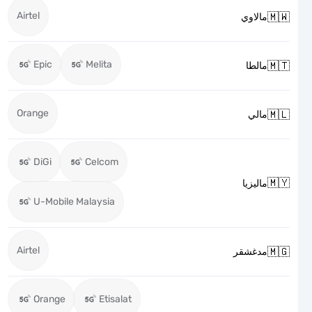
Airtel

مالاوي
Epic
Melita

مالطا
Orange

مالي
DiGi
Celcom

ماليزيا
U-Mobile Malaysia
Airtel

مدغشقر
Orange
Etisalat