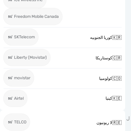
Freedom Mobile Canada
SKTelecom

كوريا الجنوبيه
Liberty (Movistar)

كوستاريكا
movistar

كولومبيا

Airtel
كينيا
TELCO

لا ريونيون