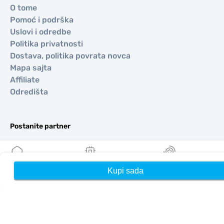
O tome
Pomoć i podrška
Uslovi i odredbe
Politika privatnosti
Dostava, politika povrata novca
Mapa sajta
Affiliate
Odredišta
Postanite partner
MobiMatter za preprodavače
MobiMatter za preduzeća
MobiMatter za Affliates
Kupi sada
Kuća
Moji eSIM-ovi
Nagrade
Regioni
eSIM za Evropa