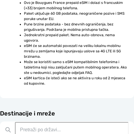
Ovo je Bouygues France prepaid eSIM i dolazi s francuskim 
(+33) brojem mobilnog telefona.
Paket uključuje 60 GB podataka, neograničene pozive i SMS 
poruke unutar EU.
Pune brzine podataka - bez dnevnih ograničenja, bez 
prigušivanja. Podržana je mobilna pristupna tačka.
Jednokratni prepaid paket. Nema auto-obnova, nema 
ugovora.
eSIM će se automatski povezati na veliku lokalnu mobilnu 
mrežu u zemljama koje ispunjavaju uslove sa 4G LTE ili 5G 
brzinama.
Može se koristiti samo s eSIM kompatibilnim telefonima i 
tabletima koji nisu zaključani putem mobilnog operatera. Ako 
ste u nedoumici, pogledajte odjeljak FAQ.
eSIM kartica će isteći ako se ne aktivira u roku od 2 mjeseca 
od kupovine.
Destinacije i mreže