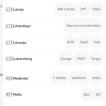
L
Bite Latvija
LMT
Tele2
🇱🇻
Latvija
Telecom Liechtenstein
🇱🇮
Lihtenštajn
BITĖ
Tele2
Telia
🇱🇹
Litvanija
🇱🇺
Luksemburg
Orange
POST
Tango
M
T-Mobile
Vodafone
Yettel
🇭🇺
Mađarska
🇲🇹
Malta
Epic
GO