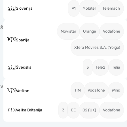
🇸🇮
Slovenija
A1
Mobitel
Telemach
Š
Movistar
Orange
Vodafone
🇪🇸
Španija
Xfera Moviles S.A. (Yoigo)
🇸🇪
Švedska
3
Tele2
Telia
V
TIM
Vodafone
Wind
🇻🇦
Vatikan
🇬🇧
Velika Britanija
3
EE
O2 (UK)
Vodafone