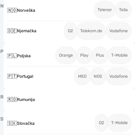
N
Telenor
Telia
🇳🇴
Norveška
🇩🇪
Njemačka
O2
Telekom.de
Vodafone
P
Orange
Play
Plus
T-Mobile
🇵🇱
Poljska
🇵🇹
Portugal
MEO
NOS
Vodafone
R
🇷🇴
Rumunija
S
O2
T-Mobile
🇸🇰
Slovačka