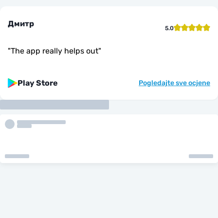
Дмитр
5.0
"
The app really helps out
"
Play Store
Pogledajte sve ocjene