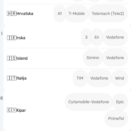
🇭🇷
Hrvatska
A1
T-Mobile
Telemach (Tele2)
I
3
Eir
Vodafone
🇮🇪
Irska
Siminn
Vodafone
🇮🇸
Island
🇮🇹
Italija
TIM
Vodafone
Wind
K
Cytamobile-Vodafone
Epic
🇨🇾
Kipar
PrimeTel