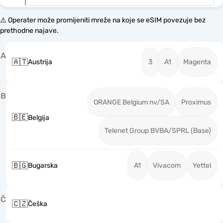
⚠️ Operater može promijeniti mreže na koje se eSIM povezuje bez
prethodne najave.
A
🇦🇹
Austrija
3
A1
Magenta
B
ORANGE Belgium nv/SA
Proximus
🇧🇪
Belgija
Telenet Group BVBA/SPRL (Base)
🇧🇬
Bugarska
A1
Vivacom
Yettel
Č
🇨🇿
Češka