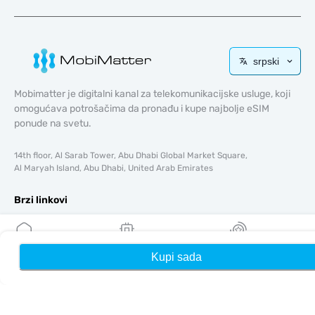
srpski
Mobimatter je digitalni kanal za telekomunikacijske usluge, koji
omogućava potrošačima da pronađu i kupe najbolje eSIM
ponude na svetu.
14th floor, Al Sarab Tower, Abu Dhabi Global Market Square,
Al Maryah Island, Abu Dhabi, United Arab Emirates
Brzi linkovi
Blog
Vodiči
Kupi sada
Kuća
Moji eSIM-ovi
Nagrade
O tome
Pomoć i podrška
Uslovi i odredbe
Politika privatnosti