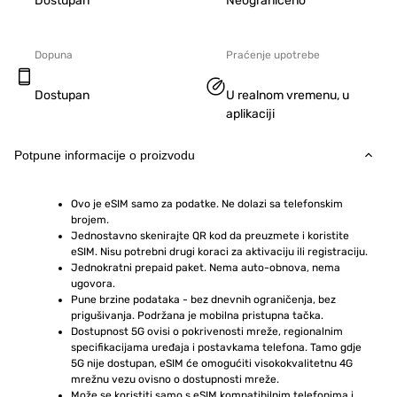
Dostupan
Neograničeno
Dopuna
Praćenje upotrebe
Dostupan
U realnom vremenu, u
aplikaciji
Potpune informacije o proizvodu
Ovo je eSIM samo za podatke. Ne dolazi sa telefonskim 
brojem.
Jednostavno skenirajte QR kod da preuzmete i koristite 
eSIM. Nisu potrebni drugi koraci za aktivaciju ili registraciju.
Jednokratni prepaid paket. Nema auto-obnova, nema 
ugovora.
Pune brzine podataka - bez dnevnih ograničenja, bez 
prigušivanja. Podržana je mobilna pristupna tačka.
Dostupnost 5G ovisi o pokrivenosti mreže, regionalnim 
specifikacijama uređaja i postavkama telefona. Tamo gdje 
5G nije dostupan, eSIM će omogućiti visokokvalitetnu 4G 
mrežnu vezu ovisno o dostupnosti mreže.
Može se koristiti samo s eSIM kompatibilnim telefonima i 