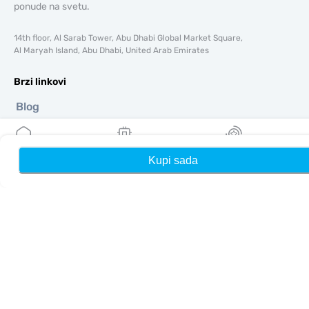
ponude na svetu.
14th floor, Al Sarab Tower, Abu Dhabi Global Market Square,
Al Maryah Island, Abu Dhabi, United Arab Emirates
Brzi linkovi
Blog
Vodiči
O tome
Pomoć i podrška
Kupi sada
Kuća
Moji eSIM-ovi
Nagrade
Uslovi i odredbe
Politika privatnosti
Dostava, politika povrata novca
Mapa sajta
Affiliate
Odredišta
Postanite partner