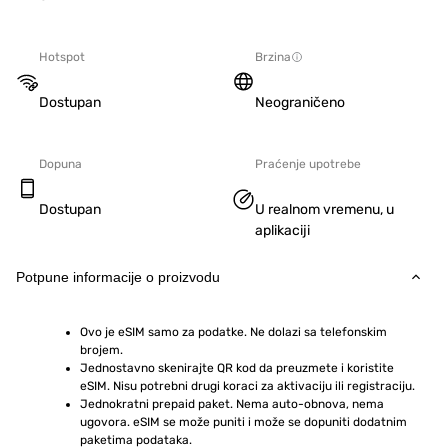
Hotspot
Brzina
Dostupan
Neograničeno
Dopuna
Praćenje upotrebe
Dostupan
U realnom vremenu, u
aplikaciji
Potpune informacije o proizvodu
Ovo je eSIM samo za podatke. Ne dolazi sa telefonskim 
brojem.
Jednostavno skenirajte QR kod da preuzmete i koristite 
eSIM. Nisu potrebni drugi koraci za aktivaciju ili registraciju.
Jednokratni prepaid paket. Nema auto-obnova, nema 
ugovora. eSIM se može puniti i može se dopuniti dodatnim 
paketima podataka.