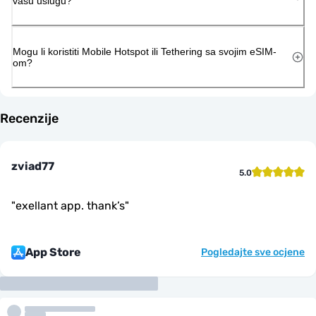
vašu uslugu?
Mogu li koristiti Mobile Hotspot ili Tethering sa svojim eSIM-
om?
Recenzije
zviad77
5.0
"
exellant app. thank’s
"
App Store
Pogledajte sve ocjene