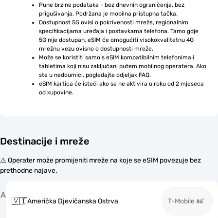
Pune brzine podataka - bez dnevnih ograničenja, bez 
prigušivanja. Podržana je mobilna pristupna tačka.
Dostupnost 5G ovisi o pokrivenosti mreže, regionalnim 
specifikacijama uređaja i postavkama telefona. Tamo gdje 
5G nije dostupan, eSIM će omogućiti visokokvalitetnu 4G 
mrežnu vezu ovisno o dostupnosti mreže.
Može se koristiti samo s eSIM kompatibilnim telefonima i 
tabletima koji nisu zaključani putem mobilnog operatera. Ako 
ste u nedoumici, pogledajte odjeljak FAQ.
eSIM kartica će isteći ako se ne aktivira u roku od 2 mjeseca 
od kupovine.
Destinacije i mreže
⚠️ Operater može promijeniti mreže na koje se eSIM povezuje bez
prethodne najave.
A
🇻🇮
Američka Djevičanska Ostrva
T-Mobile