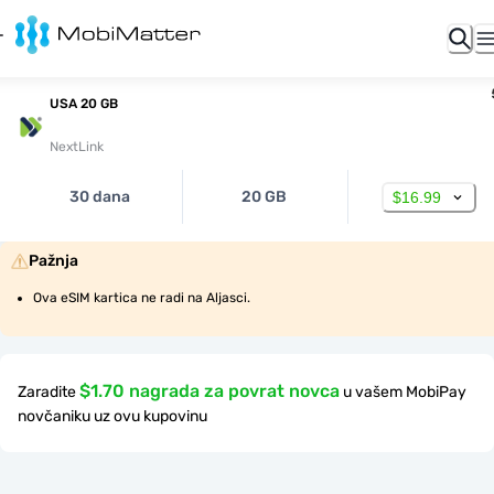
USA 20 GB
NextLink
30 dana
20 GB
$16.99
Pažnja
Ova eSIM kartica ne radi na Aljasci.
$1.70 nagrada za povrat novca
Zaradite
u vašem MobiPay
novčaniku uz ovu kupovinu