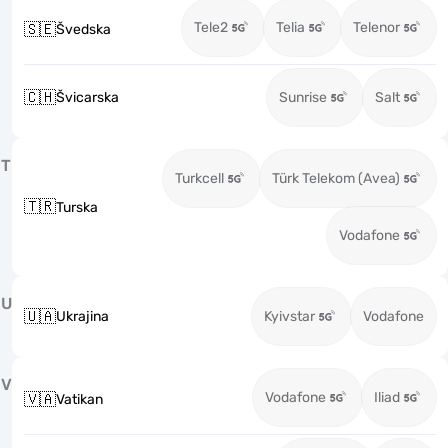
Tele2
Telia
Telenor
🇸🇪
Švedska
🇨🇭
Švicarska
Sunrise
Salt
T
Turkcell
Türk Telekom (Avea)
🇹🇷
Turska
Vodafone
U
🇺🇦
Ukrajina
Kyivstar
Vodafone
V
Vodafone
Iliad
🇻🇦
Vatikan