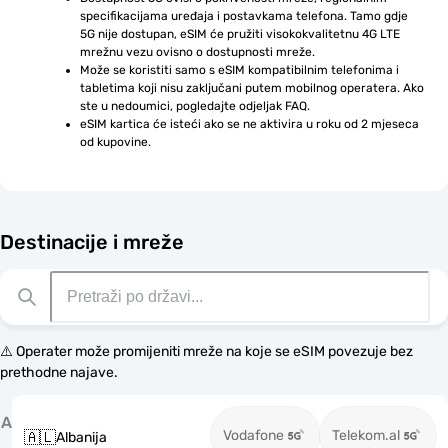
specifikacijama uređaja i postavkama telefona. Tamo gdje 
5G nije dostupan, eSIM će pružiti visokokvalitetnu 4G LTE 
mrežnu vezu ovisno o dostupnosti mreže.
Može se koristiti samo s eSIM kompatibilnim telefonima i 
tabletima koji nisu zaključani putem mobilnog operatera. Ako 
ste u nedoumici, pogledajte odjeljak FAQ.
eSIM kartica će isteći ako se ne aktivira u roku od 2 mjeseca 
od kupovine.
Destinacije i mreže
⚠️ Operater može promijeniti mreže na koje se eSIM povezuje bez
prethodne najave.
A
Vodafone
Telekom.al
🇦🇱
Albanija