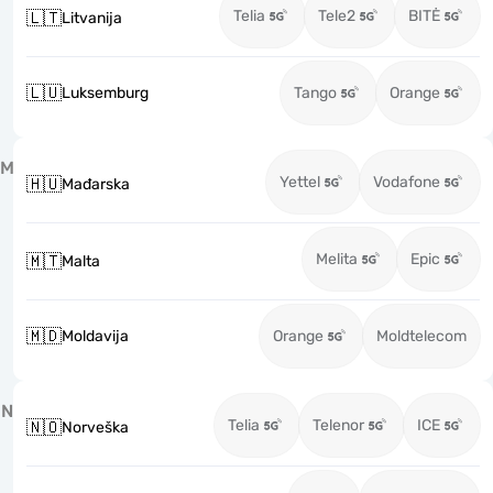
Telia
Tele2
BITĖ
🇱🇹
Litvanija
🇱🇺
Luksemburg
Tango
Orange
M
Yettel
Vodafone
🇭🇺
Mađarska
Melita
Epic
🇲🇹
Malta
🇲🇩
Moldavija
Orange
Moldtelecom
N
Telia
Telenor
ICE
🇳🇴
Norveška