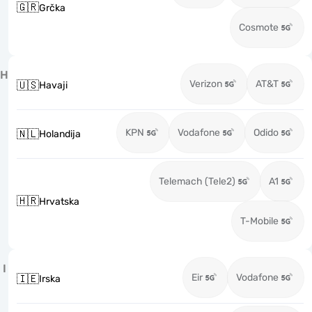
🇬🇷
Grčka
Cosmote
H
Verizon
AT&T
🇺🇸
Havaji
KPN
Vodafone
Odido
🇳🇱
Holandija
Telemach (Tele2)
A1
🇭🇷
Hrvatska
T-Mobile
I
Eir
Vodafone
🇮🇪
Irska