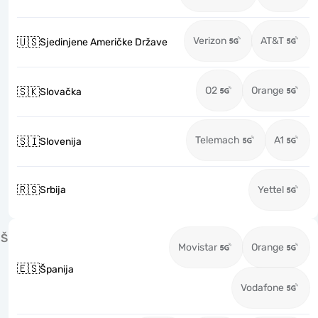
Verizon
AT&T
🇺🇸
Sjedinjene Američke Države
O2
Orange
🇸🇰
Slovačka
Telemach
A1
🇸🇮
Slovenija
🇷🇸
Srbija
Yettel
Š
Movistar
Orange
🇪🇸
Španija
Vodafone