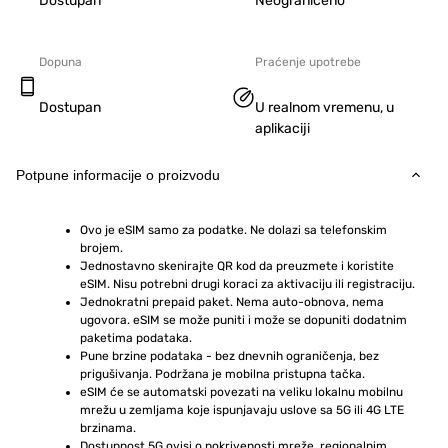
Dostupan
Neograničeno
Dopuna
Praćenje upotrebe
Dostupan
U realnom vremenu, u
aplikaciji
Potpune informacije o proizvodu
Ovo je eSIM samo za podatke. Ne dolazi sa telefonskim 
brojem.
Jednostavno skenirajte QR kod da preuzmete i koristite 
eSIM. Nisu potrebni drugi koraci za aktivaciju ili registraciju.
Jednokratni prepaid paket. Nema auto-obnova, nema 
ugovora. eSIM se može puniti i može se dopuniti dodatnim 
paketima podataka.
Pune brzine podataka - bez dnevnih ograničenja, bez 
prigušivanja. Podržana je mobilna pristupna tačka.
eSIM će se automatski povezati na veliku lokalnu mobilnu 
mrežu u zemljama koje ispunjavaju uslove sa 5G ili 4G LTE 
brzinama.
Dostupnost 5G ovisi o pokrivenosti mreže, regionalnim 