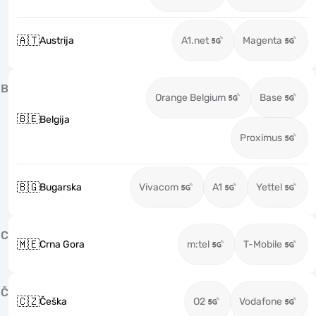
🇦🇹
Austrija
A1.net
Magenta
B
Orange Belgium
Base
🇧🇪
Belgija
Proximus
🇧🇬
Bugarska
Vivacom
A1
Yettel
C
🇲🇪
Crna Gora
m:tel
T-Mobile
Č
🇨🇿
Češka
O2
Vodafone