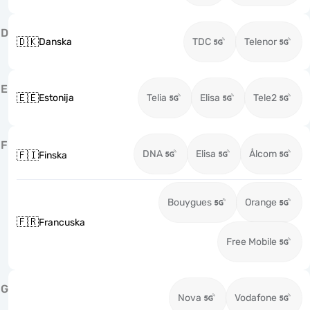
D
🇩🇰
Danska
TDC
Telenor
E
🇪🇪
Estonija
Telia
Elisa
Tele2
F
DNA
Elisa
Ålcom
🇫🇮
Finska
Bouygues
Orange
🇫🇷
Francuska
Free Mobile
G
Nova
Vodafone