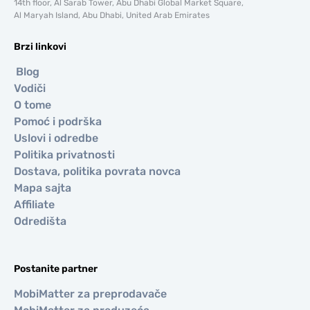
14th floor, Al Sarab Tower, Abu Dhabi Global Market Square,
Al Maryah Island, Abu Dhabi, United Arab Emirates
Brzi linkovi
Blog
Vodiči
O tome
Pomoć i podrška
Uslovi i odredbe
Politika privatnosti
Dostava, politika povrata novca
Mapa sajta
Affiliate
Odredišta
Postanite partner
MobiMatter za preprodavače