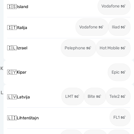
Vodafone
🇮🇸
Island
Vodafone
Iliad
🇮🇹
Italija
🇮🇱
Izrael
Pelephone
Hot Mobile
K
🇨🇾
Kipar
Epic
L
LMT
Bite
Tele2
🇱🇻
Latvija
FL1
🇱🇮
Lihtenštajn