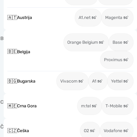
🇦🇹
Austrija
A1.net
Magenta
B
Orange Belgium
Base
🇧🇪
Belgija
Proximus
🇧🇬
Bugarska
Vivacom
A1
Yettel
C
🇲🇪
Crna Gora
m:tel
T-Mobile
Č
🇨🇿
Češka
O2
Vodafone