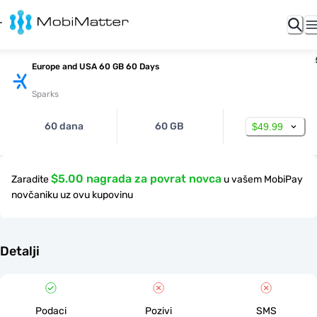
Europe and USA 60 GB 60 Days
Sparks
60 dana
60 GB
$49.99
$5.00 nagrada za povrat novca
Zaradite
u vašem MobiPay
novčaniku uz ovu kupovinu
Detalji
Podaci
Pozivi
SMS