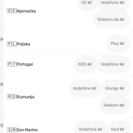
O2
Vodafone
🇩🇪
Njemačka
Telekom.de
P
Plus
🇵🇱
Poljska
🇵🇹
Portugal
NOS
Vodafone
R
Vodafone
Orange
🇷🇴
Rumunija
Telekom
S
Vodafone
Iliad
🇸🇲
San Marino