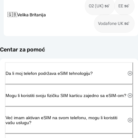
O2 (UK)
EE
🇬🇧
Velika Britanija
Vodafone UK
Centar za pomoć
Da li moj telefon podržava eSIM tehnologiju?
Mogu li koristiti svoju fizičku SIM karticu zajedno sa eSIM-om?
Već imam aktivan eSIM na svom telefonu, mogu li koristiti
vašu uslugu?