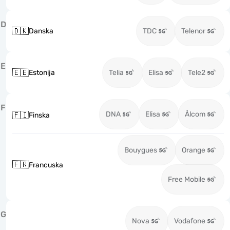
D
🇩🇰
Danska
TDC
Telenor
E
🇪🇪
Estonija
Telia
Elisa
Tele2
F
DNA
Elisa
Ålcom
🇫🇮
Finska
Bouygues
Orange
🇫🇷
Francuska
Free Mobile
G
Nova
Vodafone