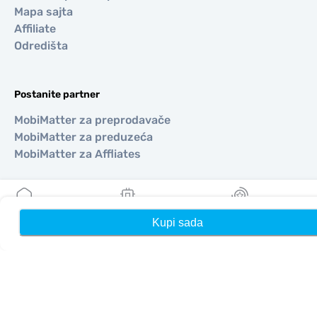
Mapa sajta
Affiliate
Odredišta
Postanite partner
MobiMatter za preprodavače
MobiMatter za preduzeća
MobiMatter za Affliates
Regioni
Kupi sada
Kuća
Moji eSIM-ovi
Nagrade
eSIM za Evropa
eSIM za Azija
eSIM za Amerike
eSIM za Bliski Istok
eSIM za Okeanija
eSIM za Afrika