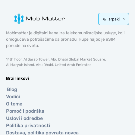
srpski
Mobimatter je digitalni kanal za telekomunikacijske usluge, koji
omogućava potrošačima da pronađu i kupe najbolje eSIM
ponude na svetu.
14th floor, Al Sarab Tower, Abu Dhabi Global Market Square,
Al Maryah Island, Abu Dhabi, United Arab Emirates
Brzi linkovi
Blog
Vodiči
O tome
Pomoć i podrška
Uslovi i odredbe
Politika privatnosti
Dostava, politika povrata novca