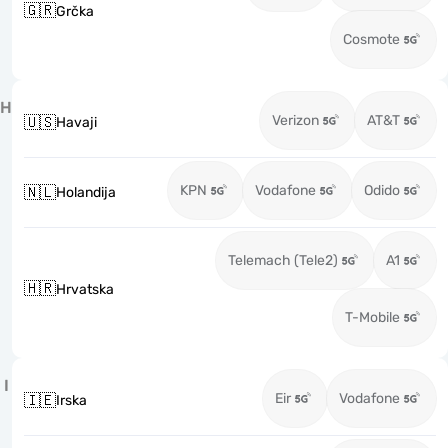
🇬🇷
Grčka
Cosmote
H
Verizon
AT&T
🇺🇸
Havaji
KPN
Vodafone
Odido
🇳🇱
Holandija
Telemach (Tele2)
A1
🇭🇷
Hrvatska
T-Mobile
I
Eir
Vodafone
🇮🇪
Irska