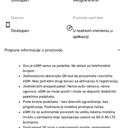
Dostupan
Neograničeno
Dopuna
Praćenje upotrebe
Dostupan
U realnom vremenu, u
aplikaciji
Potpune informacije o proizvodu
Ovo je eSIM samo za podatke. Ne dolazi sa telefonskim 
brojem.
Jednostavno skenirajte QR kod da preuzmete i koristite 
eSIM. Nisu potrebni drugi koraci za aktivaciju ili registraciju.
Jednokratni prepaid paket. Nema auto-obnova, nema 
ugovora. eSIM se može puniti i može se dopuniti dodatnim 
paketima podataka.
Pune brzine podataka - bez dnevnih ograničenja, bez 
prigušivanja. Podržana je mobilna pristupna tačka.
eSIM će se automatski povezati na veliku lokalnu mobilnu 
mrežu u zemljama koje ispunjavaju uslove sa 5G ili 4G LTE 
brzinama.
Dostupnost 5G ovisi o pokrivenosti mreže, regionalnim 