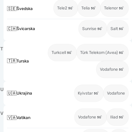
Tele2
Telia
Telenor
🇸🇪
Švedska
🇨🇭
Švicarska
Sunrise
Salt
T
Turkcell
Türk Telekom (Avea)
🇹🇷
Turska
Vodafone
U
🇺🇦
Ukrajina
Kyivstar
Vodafone
V
Vodafone
Iliad
🇻🇦
Vatikan