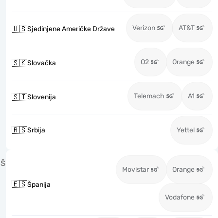
Verizon
AT&T
🇺🇸
Sjedinjene Američke Države
O2
Orange
🇸🇰
Slovačka
Telemach
A1
🇸🇮
Slovenija
🇷🇸
Srbija
Yettel
Š
Movistar
Orange
🇪🇸
Španija
Vodafone