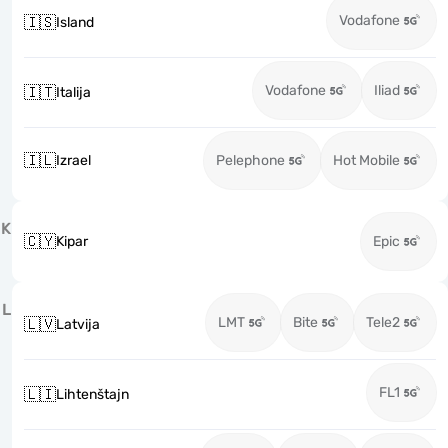
Vodafone
🇮🇸
Island
Vodafone
Iliad
🇮🇹
Italija
🇮🇱
Izrael
Pelephone
Hot Mobile
K
🇨🇾
Kipar
Epic
L
LMT
Bite
Tele2
🇱🇻
Latvija
FL1
🇱🇮
Lihtenštajn