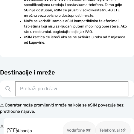
specifikacijama uređaja i postavkama telefona. Tamo gdje 
5G nije dostupan, eSIM će pružiti visokokvalitetnu 4G LTE 
mrežnu vezu ovisno o dostupnosti mreže.
Može se koristiti samo s eSIM kompatibilnim telefonima i 
tabletima koji nisu zaključani putem mobilnog operatera. Ako 
ste u nedoumici, pogledajte odjeljak FAQ.
eSIM kartica će isteći ako se ne aktivira u roku od 2 mjeseca 
od kupovine.
Destinacije i mreže
⚠️ Operater može promijeniti mreže na koje se eSIM povezuje bez
prethodne najave.
A
Vodafone
Telekom.al
🇦🇱
Albanija