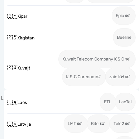
Epic
🇨🇾
Kipar
Beeline
🇰🇬
Kirgistan
Kuwait Telecom Company K S C
🇰🇼
Kuvajt
K.S.C Ooredoo
zain KW
L
ETL
LaoTel
🇱🇦
Laos
LMT
Bite
Tele2
🇱🇻
Latvija