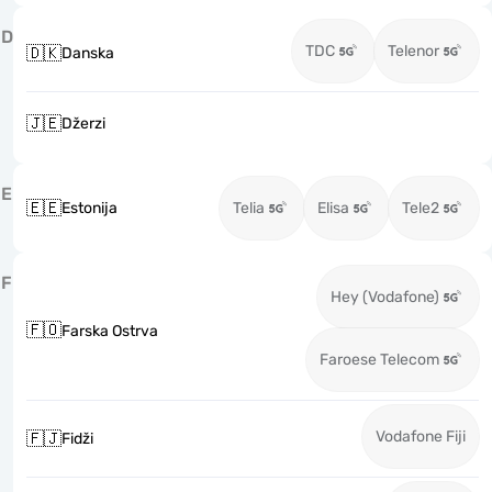
D
TDC
Telenor
🇩🇰
Danska
🇯🇪
Džerzi
E
🇪🇪
Estonija
Telia
Elisa
Tele2
F
Hey (Vodafone)
🇫🇴
Farska Ostrva
Faroese Telecom
Vodafone Fiji
🇫🇯
Fidži