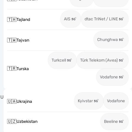
AIS
dtac TriNet / LINE
🇹🇭
Tajland
Chunghwa
🇹🇼
Tajvan
Turkcell
Türk Telekom (Avea)
🇹🇷
Turska
Vodafone
U
Kyivstar
Vodafone
🇺🇦
Ukrajina
🇺🇿
Uzbekistan
Beeline