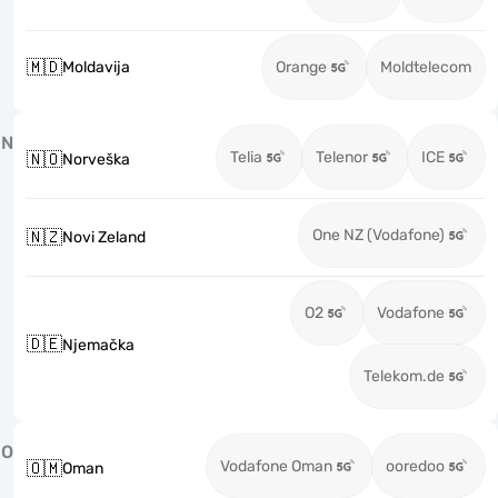
🇲🇩
Moldavija
Orange
Moldtelecom
N
Telia
Telenor
ICE
🇳🇴
Norveška
One NZ (Vodafone)
🇳🇿
Novi Zeland
O2
Vodafone
🇩🇪
Njemačka
Telekom.de
O
Vodafone Oman
ooredoo
🇴🇲
Oman