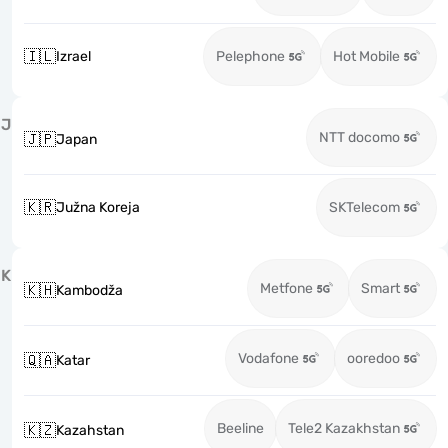
🇮🇱
Izrael
Pelephone
Hot Mobile
J
NTT docomo
🇯🇵
Japan
🇰🇷
Južna Koreja
SKTelecom
K
Metfone
Smart
🇰🇭
Kambodža
Vodafone
ooredoo
🇶🇦
Katar
Beeline
Tele2 Kazakhstan
🇰🇿
Kazahstan