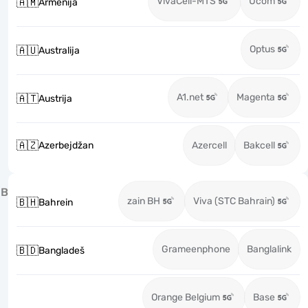
VivaCell-MTS
Ucom
🇦🇲
Armenija
Optus
🇦🇺
Australija
A1.net
Magenta
🇦🇹
Austrija
🇦🇿
Azerbejdžan
Azercell
Bakcell
B
zain BH
Viva (STC Bahrain)
🇧🇭
Bahrein
Grameenphone
Banglalink
🇧🇩
Bangladeš
Orange Belgium
Base