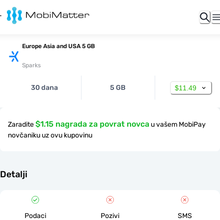
Europe Asia and USA 5 GB
Sparks
30 dana
5 GB
$11.49
$1.15 nagrada za povrat novca
Zaradite
u vašem MobiPay
novčaniku uz ovu kupovinu
Detalji
Podaci
Pozivi
SMS