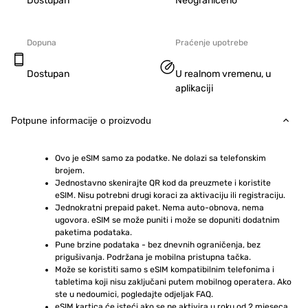
Dostupan
Neograničeno
Dopuna
Praćenje upotrebe
Dostupan
U realnom vremenu, u
aplikaciji
Potpune informacije o proizvodu
Ovo je eSIM samo za podatke. Ne dolazi sa telefonskim 
brojem.
Jednostavno skenirajte QR kod da preuzmete i koristite 
eSIM. Nisu potrebni drugi koraci za aktivaciju ili registraciju.
Jednokratni prepaid paket. Nema auto-obnova, nema 
ugovora. eSIM se može puniti i može se dopuniti dodatnim 
paketima podataka.
Pune brzine podataka - bez dnevnih ograničenja, bez 
prigušivanja. Podržana je mobilna pristupna tačka.
Može se koristiti samo s eSIM kompatibilnim telefonima i 
tabletima koji nisu zaključani putem mobilnog operatera. Ako 
ste u nedoumici, pogledajte odjeljak FAQ.
eSIM kartica će isteći ako se ne aktivira u roku od 2 mjeseca 