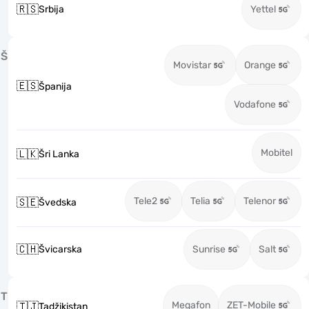
🇷🇸
Srbija
Yettel
Š
Movistar
Orange
🇪🇸
Španija
Vodafone
Mobitel
🇱🇰
Šri Lanka
Tele2
Telia
Telenor
🇸🇪
Švedska
🇨🇭
Švicarska
Sunrise
Salt
T
Megafon
ZET-Mobile
🇹🇯
Tadžikistan