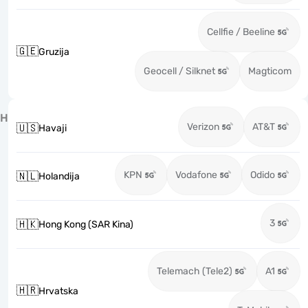
Cellfie / Beeline
🇬🇪
Gruzija
Geocell / Silknet
Magticom
H
Verizon
AT&T
🇺🇸
Havaji
KPN
Vodafone
Odido
🇳🇱
Holandija
3
🇭🇰
Hong Kong (SAR Kina)
Telemach (Tele2)
A1
🇭🇷
Hrvatska