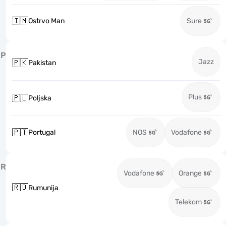
🇮🇲
Ostrvo Man
Sure
P
Jazz
🇵🇰
Pakistan
Plus
🇵🇱
Poljska
🇵🇹
Portugal
NOS
Vodafone
R
Vodafone
Orange
🇷🇴
Rumunija
Telekom