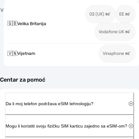
V
O2 (UK)
EE
🇬🇧
Velika Britanija
Vodafone UK
🇻🇳
Vijetnam
Vinaphone
Centar za pomoć
Da li moj telefon podržava eSIM tehnologiju?
Mogu li koristiti svoju fizičku SIM karticu zajedno sa eSIM-om?