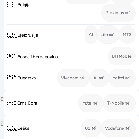
🇧🇪
Belgija
Proximus
A1
Life
MTS
🇧🇾
Bjelorusija
BH Mobile
🇧🇦
Bosna i Hercegovina
🇧🇬
Bugarska
Vivacom
A1
Yettel
C
🇲🇪
Crna Gora
m:tel
T-Mobile
Č
🇨🇿
Češka
O2
Vodafone