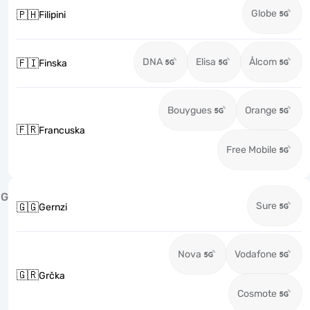
Globe
🇵🇭
Filipini
DNA
Elisa
Ålcom
🇫🇮
Finska
Bouygues
Orange
🇫🇷
Francuska
Free Mobile
G
Sure
🇬🇬
Gernzi
Nova
Vodafone
🇬🇷
Grčka
Cosmote