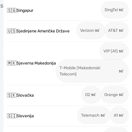
S
SingTel
🇸🇬
Singapur
Verizon
AT&T
🇺🇸
Sjedinjene Američke Države
VIP (A1)
🇲🇰
Sjeverna Makedonija
T-Mobile (Makedonski
Telecom)
O2
Orange
🇸🇰
Slovačka
Telemach
A1
🇸🇮
Slovenija