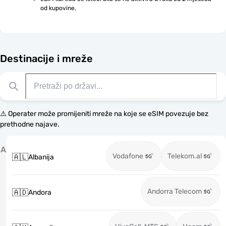
od kupovine.
Destinacije i mreže
⚠️ Operater može promijeniti mreže na koje se eSIM povezuje bez
prethodne najave.
A
Vodafone
Telekom.al
🇦🇱
Albanija
Andorra Telecom
🇦🇩
Andora