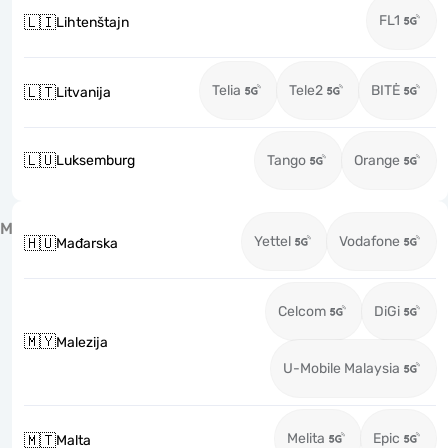
FL1
🇱🇮
Lihtenštajn
Telia
Tele2
BITĖ
🇱🇹
Litvanija
🇱🇺
Luksemburg
Tango
Orange
M
Yettel
Vodafone
🇭🇺
Mađarska
Celcom
DiGi
🇲🇾
Malezija
U-Mobile Malaysia
Melita
Epic
🇲🇹
Malta