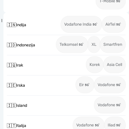
T-Mobile
I
Vodafone India
AirTel
🇮🇳
Indija
Telkomsel
XL
Smartfren
🇮🇩
Indonezija
Korek
Asia Cell
🇮🇶
Irak
Eir
Vodafone
🇮🇪
Irska
Vodafone
🇮🇸
Island
Vodafone
Iliad
🇮🇹
Italija