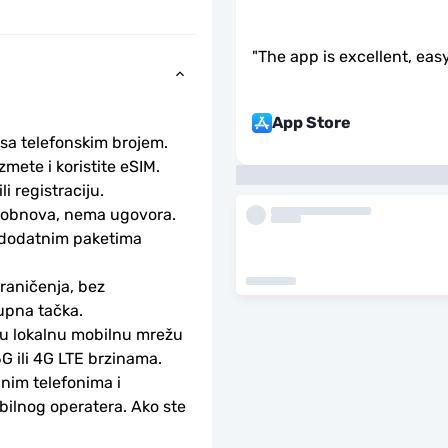
"
The app is excellent, easy
App Store
 sa telefonskim brojem.
ete i koristite eSIM. 
li registraciju.
obnova, nema ugovora. 
 dodatnim paketima 
aničenja, bez 
upna tačka.
ku lokalnu mobilnu mrežu 
G ili 4G LTE brzinama.
nim telefonima i 
bilnog operatera. Ako ste 