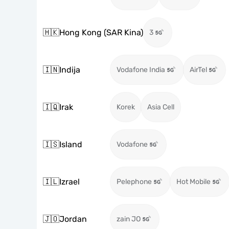
🇭🇰
Hong Kong (SAR Kina)
3
🇮🇳
Indija
Vodafone India
AirTel
🇮🇶
Irak
Korek
Asia Cell
🇮🇸
Island
Vodafone
🇮🇱
Izrael
Pelephone
Hot Mobile
🇯🇴
Jordan
zain JO