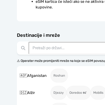
eSIM kartica će isteći ako se ne aktivira
kupovine.
Destinacije i mreže
⚠️ Operater može promijeniti mreže na koje se eSIM povezu
🇦🇫
Afganistan
Roshan
🇩🇿
Alžir
Djezzy
Ooredoo
Mobilis