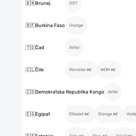
🇧🇳
Brunej
DST
🇧🇫
Burkina Faso
Orange
🇹🇩
Čad
Airtel
🇨🇱
Čile
Movistar
WOM
🇨🇩
Demokratska Republika Kongo
Airtel
🇪🇬
Egipat
Etisalat
Orange
Voda