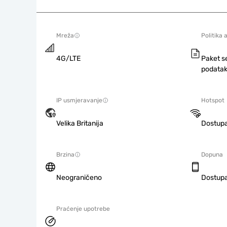
Mreža
Politika 
4G/LTE
Paket s
podatak
IP usmjeravanje
Hotspot
Velika Britanija
Dostup
Brzina
Dopuna
Neograničeno
Dostup
Praćenje upotrebe