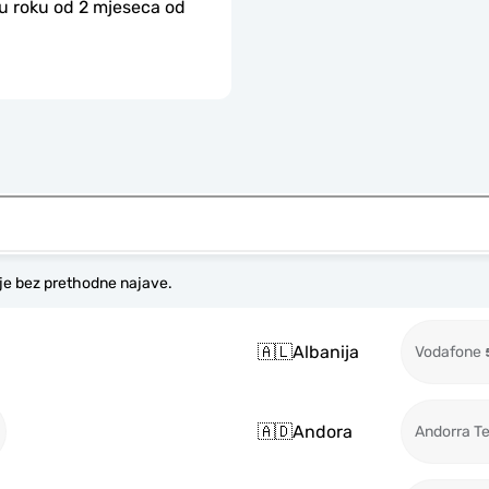
 u roku od 2 mjeseca od 
je bez prethodne najave.
🇦🇱
Albanija
Vodafone
🇦🇩
Andora
Andorra T