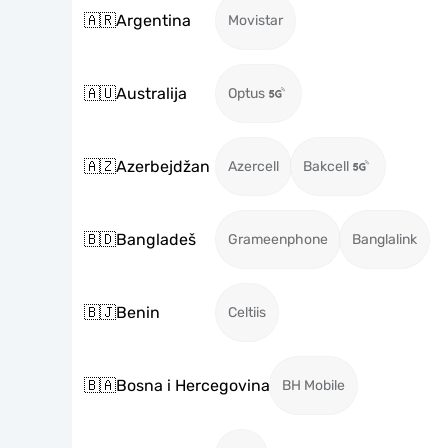
🇦🇷
Argentina
Movistar
🇦🇺
Australija
Optus
🇦🇿
Azerbejdžan
Azercell
Bakcell
🇧🇩
Bangladeš
Grameenphone
Banglalink
🇧🇯
Benin
Celtiis
🇧🇦
Bosna i Hercegovina
BH Mobile