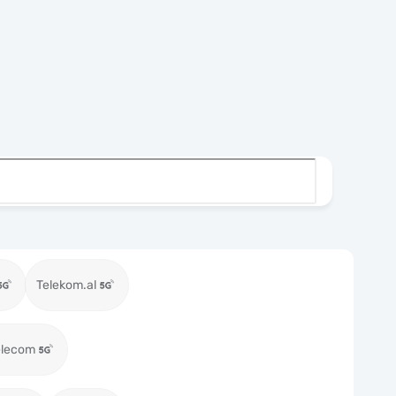
Telekom.al
elecom