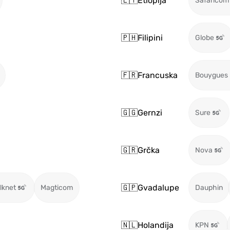
🇪🇹
Etiopija
Safaricom
🇵🇭
Filipini
Globe
🇫🇷
Francuska
Bouygues
🇬🇬
Gernzi
Sure
🇬🇷
Grčka
Nova
🇬🇵
Gvadalupe
ilknet
Magticom
Dauphin
🇳🇱
Holandija
KPN