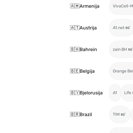
🇦🇲
Armenija
VivaCell-
🇦🇹
Austrija
A1.net
🇧🇭
Bahrein
zain BH
🇧🇪
Belgija
Orange Be
🇧🇾
Bjelorusija
A1
Life
🇧🇷
Brazil
TIM