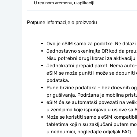
U realnom vremenu, u aplikaciji
Potpune informacije o proizvodu
Ovo je eSIM samo za podatke. Ne dolazi
Jednostavno skenirajte QR kod da preuzm
Nisu potrebni drugi koraci za aktivaciju i
Jednokratni prepaid paket. Nema auto-
eSIM se može puniti i može se dopuniti
podataka.
Pune brzine podataka - bez dnevnih ogr
prigušivanja. Podržana je mobilna prist
eSIM će se automatski povezati na veli
u zemljama koje ispunjavaju uslove sa 5
Može se koristiti samo s eSIM kompatibil
tabletima koji nisu zaključani putem mo
u nedoumici, pogledajte odjeljak FAQ.