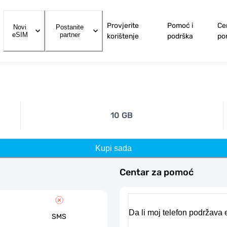
Provjerite
Pomoć i
Ce
Novi
Postanite
eSIM
partner
korištenje
podrška
po
10 GB
Kupi sada
Centar za pomoć
Da li moj telefon podržava
SMS