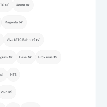
MTS
Ucom
Magenta
Viva (STC Bahrain)
lgium
Base
Proximus
MTS
Vivo