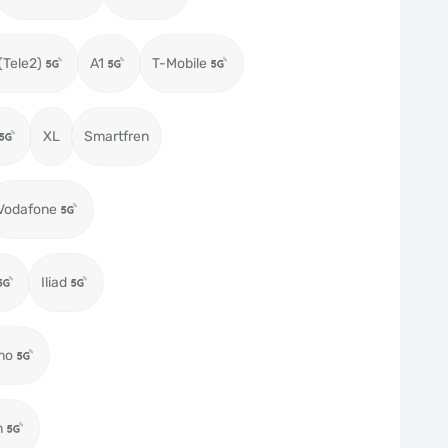
(Tele2)
A1
T-Mobile
XL
Smartfren
Vodafone
Iliad
mo
m