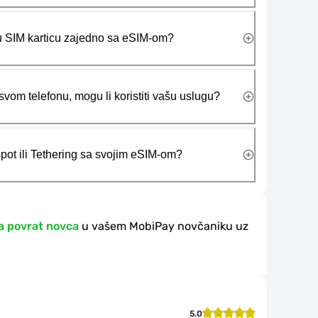
ičku SIM karticu zajedno sa eSIM-om?
vom telefonu, mogu li koristiti vašu uslugu?
tspot ili Tethering sa svojim eSIM-om?
a povrat novca
u vašem MobiPay novčaniku uz
5.0