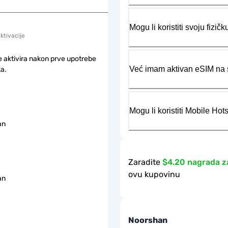
Mogu li koristiti svoju fiz
aktivacije
e aktivira nakon prve upotrebe
Već imam aktivan eSIM na s
a.
Mogu li koristiti Mobile Ho
an
Zaradite
$4.20 nagrada z
ovu kupovinu
an
Noorshan