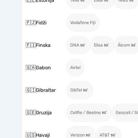
🇪🇪
Estonija
Telia
Elisa
Tele2
🇫🇯
Fidži
Vodafone Fiji
🇫🇮
Finska
DNA
Elisa
Ålcom
🇬🇦
Gabon
Airtel
🇬🇮
Gibraltar
GibTel
🇬🇪
Gruzija
Cellfie / Beeline
Geocell / S
🇺🇸
Havaji
Verizon
AT&T