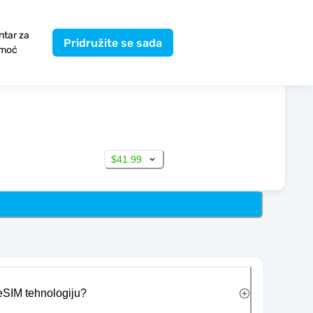
ntar za
Pridružite se sada
moć
$41.99
 eSIM tehnologiju?