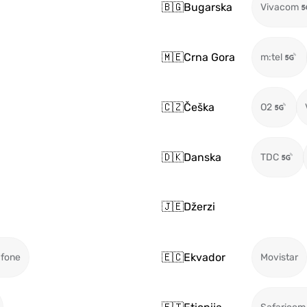
🇧🇬
Bugarska
Vivacom
🇲🇪
Crna Gora
m:tel
🇨🇿
Češka
O2
🇩🇰
Danska
TDC
🇯🇪
Džerzi
🇪🇨
Ekvador
fone
Movistar