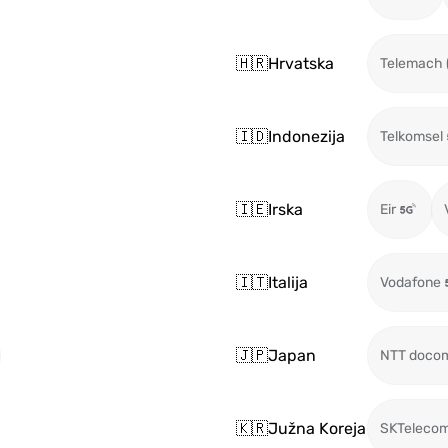
🇭🇷
Hrvatska
Telemach 
🇮🇩
Indonezija
Telkomsel
🇮🇪
Irska
Eir
🇮🇹
Italija
Vodafone
🇯🇵
Japan
NTT doco
🇰🇷
Južna Koreja
SKTeleco