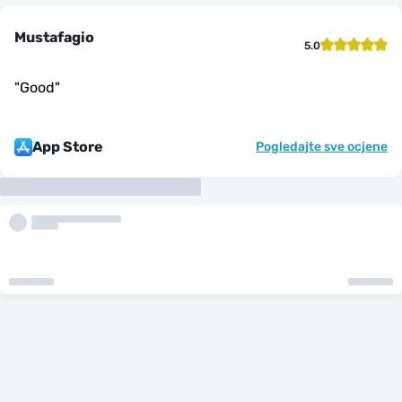
Mustafagio
5.0
"
Good
"
App Store
Pogledajte sve ocjene