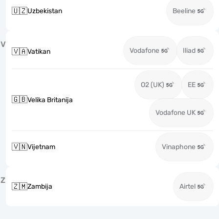
🇺🇿
Uzbekistan
Beeline
V
Vodafone
Iliad
🇻🇦
Vatikan
O2 (UK)
EE
🇬🇧
Velika Britanija
Vodafone UK
🇻🇳
Vijetnam
Vinaphone
Z
🇿🇲
Zambija
Airtel