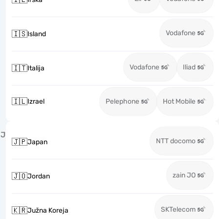
Vodafone
🇮🇸
Island
Vodafone
Iliad
🇮🇹
Italija
🇮🇱
Izrael
Pelephone
Hot Mobile
J
NTT docomo
🇯🇵
Japan
zain JO
🇯🇴
Jordan
SKTelecom
🇰🇷
Južna Koreja