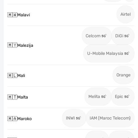
Airtel
🇲🇼
Malavi
Celcom
DiGi
🇲🇾
Malezija
U-Mobile Malaysia
Orange
🇲🇱
Mali
Melita
Epic
🇲🇹
Malta
INWI
IAM (Maroc Telecom)
🇲🇦
Maroko