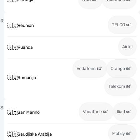
R
TELCO
🇷🇪
Reunion
Airtel
🇷🇼
Ruanda
Vodafone
Orange
🇷🇴
Rumunija
Telekom
S
Vodafone
Iliad
🇸🇲
San Marino
Mobily
🇸🇦
Saudijska Arabija