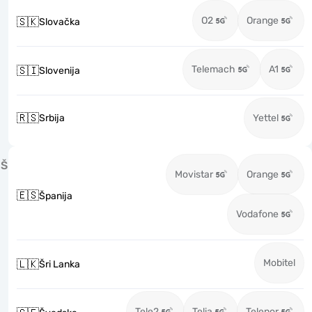
O2
Orange
🇸🇰
Slovačka
Telemach
A1
🇸🇮
Slovenija
🇷🇸
Srbija
Yettel
Š
Movistar
Orange
🇪🇸
Španija
Vodafone
Mobitel
🇱🇰
Šri Lanka
Tele2
Telia
Telenor