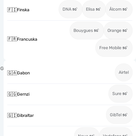
DNA
Elisa
Ålcom
🇫🇮
Finska
Bouygues
Orange
🇫🇷
Francuska
Free Mobile
G
Airtel
🇬🇦
Gabon
Sure
🇬🇬
Gernzi
GibTel
🇬🇮
Gibraltar