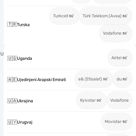
Turkcell
Türk Telekom (Avea)
🇹🇷
Turska
Vodafone
U
Airtel
🇺🇬
Uganda
e& (Etisalat)
du
🇦🇪
Ujedinjeni Arapski Emirati
Kyivstar
Vodafone
🇺🇦
Ukrajina
Movistar
🇺🇾
Urugvaj