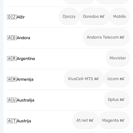
Djezzy
Ooredoo
Mobilis
🇩🇿
Alžir
Andorra Telecom
🇦🇩
Andora
Movistar
🇦🇷
Argentina
VivaCell-MTS
Ucom
🇦🇲
Armenija
Optus
🇦🇺
Australija
A1.net
Magenta
🇦🇹
Austrija