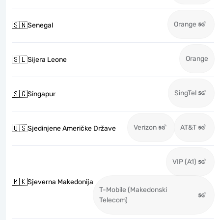
Orange
🇸🇳
Senegal
Orange
🇸🇱
Sijera Leone
SingTel
🇸🇬
Singapur
Verizon
AT&T
🇺🇸
Sjedinjene Američke Države
VIP (A1)
🇲🇰
Sjeverna Makedonija
T-Mobile (Makedonski
Telecom)