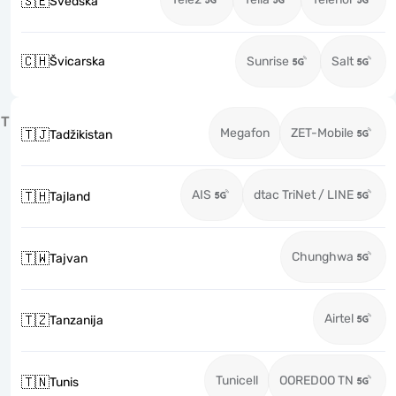
🇸🇪
Švedska
🇨🇭
Švicarska
Sunrise
Salt
T
Megafon
ZET-Mobile
🇹🇯
Tadžikistan
AIS
dtac TriNet / LINE
🇹🇭
Tajland
Chunghwa
🇹🇼
Tajvan
Airtel
🇹🇿
Tanzanija
Tunicell
OOREDOO TN
🇹🇳
Tunis