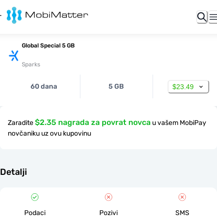
Global Special 5 GB
Sparks
60 dana
5 GB
$23.49
$2.35 nagrada za povrat novca
Zaradite
u vašem MobiPay
novčaniku uz ovu kupovinu
Detalji
Podaci
Pozivi
SMS