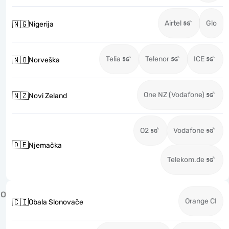
Airtel
Glo
🇳🇬
Nigerija
Telia
Telenor
ICE
🇳🇴
Norveška
One NZ (Vodafone)
🇳🇿
Novi Zeland
O2
Vodafone
🇩🇪
Njemačka
Telekom.de
O
Orange CI
🇨🇮
Obala Slonovače