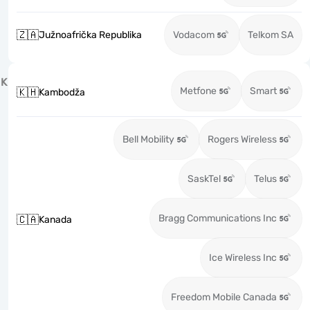
🇿🇦
Južnoafrička Republika
Vodacom
Telkom SA
K
Metfone
Smart
🇰🇭
Kambodža
Bell Mobility
Rogers Wireless
SaskTel
Telus
Bragg Communications Inc
🇨🇦
Kanada
Ice Wireless Inc
Freedom Mobile Canada