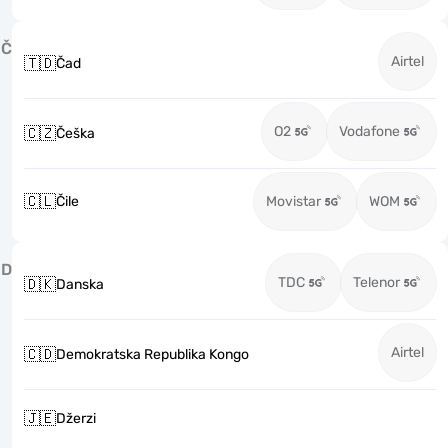
Č
Airtel
🇹🇩
Čad
O2
Vodafone
🇨🇿
Češka
🇨🇱
Čile
Movistar
WOM
D
TDC
Telenor
🇩🇰
Danska
Airtel
🇨🇩
Demokratska Republika Kongo
🇯🇪
Džerzi