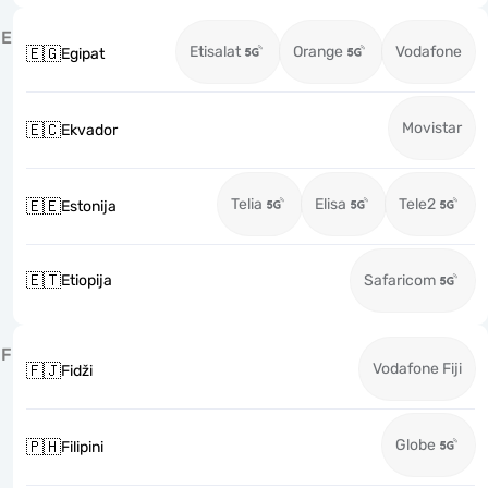
E
Etisalat
Orange
Vodafone
🇪🇬
Egipat
Movistar
🇪🇨
Ekvador
Telia
Elisa
Tele2
🇪🇪
Estonija
🇪🇹
Etiopija
Safaricom
F
Vodafone Fiji
🇫🇯
Fidži
Globe
🇵🇭
Filipini