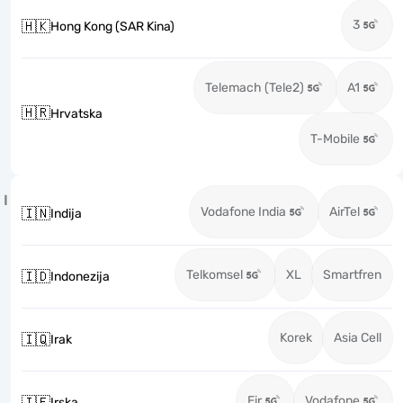
3
🇭🇰
Hong Kong (SAR Kina)
Telemach (Tele2)
A1
🇭🇷
Hrvatska
T-Mobile
I
Vodafone India
AirTel
🇮🇳
Indija
Telkomsel
XL
Smartfren
🇮🇩
Indonezija
Korek
Asia Cell
🇮🇶
Irak
Eir
Vodafone
🇮🇪
Irska