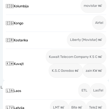
movistar
🇨🇴
Kolumbija
Airtel
🇨🇬
Kongo
Liberty (Movistar)
🇨🇷
Kostarika
Kuwait Telecom Company K S C
🇰🇼
Kuvajt
K.S.C Ooredoo
zain KW
L
ETL
LaoTel
🇱🇦
Laos
LMT
Bite
Tele2
🇱🇻
Latvija