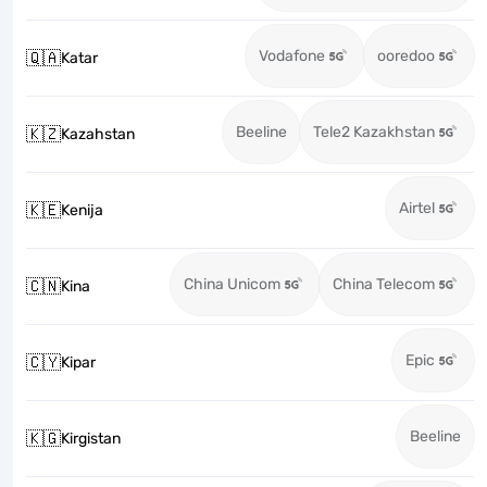
Vodafone
ooredoo
🇶🇦
Katar
Beeline
Tele2 Kazakhstan
🇰🇿
Kazahstan
Airtel
🇰🇪
Kenija
China Unicom
China Telecom
🇨🇳
Kina
Epic
🇨🇾
Kipar
Beeline
🇰🇬
Kirgistan