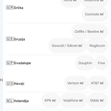
Nova
Vodafone
🇬🇷
Grčka
Cosmote
Cellfie / Beeline
🇬🇪
Gruzija
Geocell / Silknet
Magticom
🇬🇵
Gvadalupe
Dauphin
Free
H
Verizon
AT&T
🇺🇸
Havaji
KPN
Vodafone
Odido
🇳🇱
Holandija