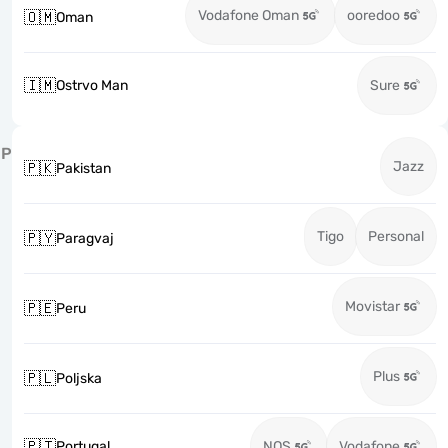
Vodafone Oman
ooredoo
🇴🇲
Oman
🇮🇲
Ostrvo Man
Sure
P
Jazz
🇵🇰
Pakistan
Tigo
Personal
🇵🇾
Paragvaj
Movistar
🇵🇪
Peru
Plus
🇵🇱
Poljska
🇵🇹
Portugal
NOS
Vodafone