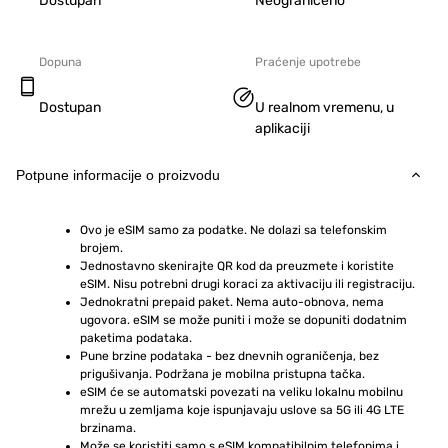
Dostupan
Neograničeno
Dopuna
Praćenje upotrebe
Dostupan
U realnom vremenu, u
aplikaciji
Potpune informacije o proizvodu
Ovo je eSIM samo za podatke. Ne dolazi sa telefonskim 
brojem.
Jednostavno skenirajte QR kod da preuzmete i koristite 
eSIM. Nisu potrebni drugi koraci za aktivaciju ili registraciju.
Jednokratni prepaid paket. Nema auto-obnova, nema 
ugovora. eSIM se može puniti i može se dopuniti dodatnim 
paketima podataka.
Pune brzine podataka - bez dnevnih ograničenja, bez 
prigušivanja. Podržana je mobilna pristupna tačka.
eSIM će se automatski povezati na veliku lokalnu mobilnu 
mrežu u zemljama koje ispunjavaju uslove sa 5G ili 4G LTE 
brzinama.
Može se koristiti samo s eSIM kompatibilnim telefonima i 