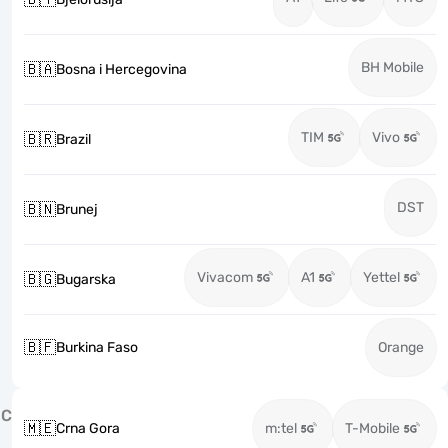
BH Mobile
🇧🇦
Bosna i Hercegovina
TIM
Vivo
🇧🇷
Brazil
DST
🇧🇳
Brunej
Vivacom
A1
Yettel
🇧🇬
Bugarska
🇧🇫
Burkina Faso
Orange
C
🇲🇪
Crna Gora
m:tel
T-Mobile