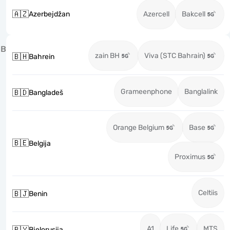
🇦🇿
Azerbejdžan
Azercell
Bakcell
B
zain BH
Viva (STC Bahrain)
🇧🇭
Bahrein
Grameenphone
Banglalink
🇧🇩
Bangladeš
Orange Belgium
Base
🇧🇪
Belgija
Proximus
Celtiis
🇧🇯
Benin
A1
Life
MTS
🇧🇾
Bjelorusija