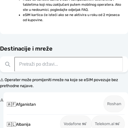
tabletima koji nisu zaključani putem mobilnog operatera. Ako 
ste u nedoumici, pogledajte odjeljak FAQ.
eSIM kartica će isteći ako se ne aktivira u roku od 2 mjeseca 
od kupovine.
Destinacije i mreže
⚠️ Operater može promijeniti mreže na koje se eSIM povezuje bez
prethodne najave.
A
Roshan
🇦🇫
Afganistan
Vodafone
Telekom.al
🇦🇱
Albanija