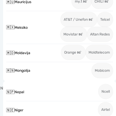
my.t
CHILI
🇲🇺
Mauricijus
AT&T / Unefon
Telcel
🇲🇽
Meksiko
Movistar
Altan Redes
Orange
Moldtelecom
🇲🇩
Moldavija
🇲🇳
Mongolija
Mobicom
N
Ncell
🇳🇵
Nepal
Airtel
🇳🇪
Niger