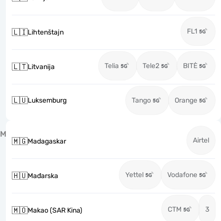
FL1
🇱🇮
Lihtenštajn
Telia
Tele2
BITĖ
🇱🇹
Litvanija
🇱🇺
Luksemburg
Tango
Orange
M
Airtel
🇲🇬
Madagaskar
Yettel
Vodafone
🇭🇺
Mađarska
CTM
3
🇲🇴
Makao (SAR Kina)