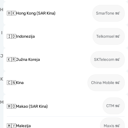
H
🇭🇰
Hong Kong (SAR Kina)
SmarTone
I
🇮🇩
Indonezija
Telkomsel
J
🇰🇷
Južna Koreja
SKTelecom
K
🇨🇳
Kina
China Mobile
M
CTM
🇲🇴
Makao (SAR Kina)
🇲🇾
Malezija
Maxis