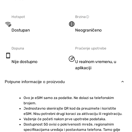
Hotspot
Brzina
Dostupan
Neograničeno
Dopuna
Praćenje upotrebe
Nije dostupno
U realnom vremenu, u
aplikaciji
Potpune informacije o proizvodu
Ovo je eSIM samo za podatke. Ne dolazi sa telefonskim 
brojem.
Jednostavno skenirajte QR kod da preuzmete i koristite 
eSIM. Nisu potrebni drugi koraci za aktivaciju ili registraciju.
Važenje će početi nakon prve upotrebe podataka.
Dostupnost 5G ovisi o pokrivenosti mreže, regionalnim 
specifikacijama uređaja i postavkama telefona. Tamo gdje 