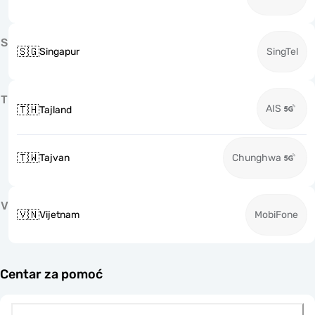
S
🇸🇬
Singapur
SingTel
T
AIS
🇹🇭
Tajland
🇹🇼
Tajvan
Chunghwa
V
🇻🇳
Vijetnam
MobiFone
Centar za pomoć