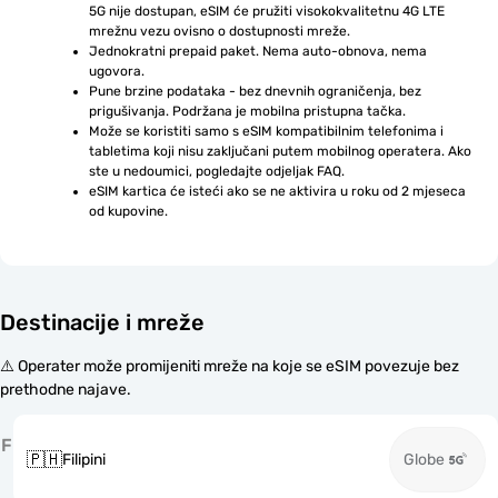
5G nije dostupan, eSIM će pružiti visokokvalitetnu 4G LTE 
mrežnu vezu ovisno o dostupnosti mreže.
Jednokratni prepaid paket. Nema auto-obnova, nema 
ugovora.
Pune brzine podataka - bez dnevnih ograničenja, bez 
prigušivanja. Podržana je mobilna pristupna tačka.
Može se koristiti samo s eSIM kompatibilnim telefonima i 
tabletima koji nisu zaključani putem mobilnog operatera. Ako 
ste u nedoumici, pogledajte odjeljak FAQ.
eSIM kartica će isteći ako se ne aktivira u roku od 2 mjeseca 
od kupovine.
Destinacije i mreže
⚠️ Operater može promijeniti mreže na koje se eSIM povezuje bez
prethodne najave.
F
🇵🇭
Filipini
Globe