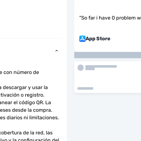
"
So far i have 0 problem wi
App Store
ne con número de 
descargar y usar la 
tivación o registro.
near el código QR. La 
meses desde la compra.
 diarios ni limitaciones. 
bertura de la red, las 
ivo y la configuración del 