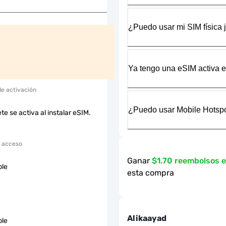
¿Puedo usar mi SIM física 
Ya tengo una eSIM activa en
de activación
¿Puedo usar Mobile Hotspo
te se activa al instalar eSIM.
 acceso
Ganar
$1.70 reembolsos 
ble
esta compra
Alikaayad
ble