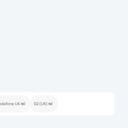
odafone UK
O2 (UK)