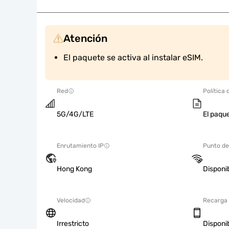
Atención
El paquete se activa al instalar eSIM.
Red
Política 
5G/4G/LTE
El paque
Enrutamiento IP
Punto de
Hong Kong
Disponi
Velocidad
Recarga
Irrestricto
Disponi