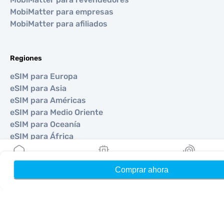
MobiMatter para empresas
MobiMatter para afiliados
Regiones
eSIM para Europa
eSIM para Asia
eSIM para Américas
eSIM para Medio Oriente
eSIM para Oceanía
eSIM para África
Comprar ahora
Hogar
Mis eSIMs
Bonos
Países
eSIM para Estados Unidos
eSIM para Japón
eSIM para Canadá