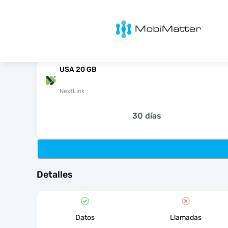
MobiMatter
USA 20 GB
NextLink
30 días
Detalles
Datos
Llamadas