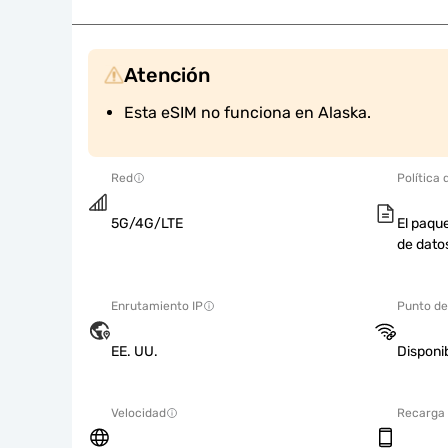
Atención
Esta eSIM no funciona en Alaska.
Red
Política 
5G/4G/LTE
El paque
de dato
Enrutamiento IP
Punto de
EE. UU.
Disponi
Velocidad
Recarga