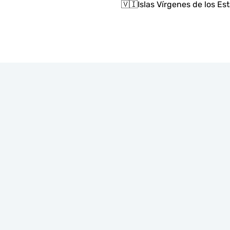
🇻🇮
Islas Vírgenes de los E