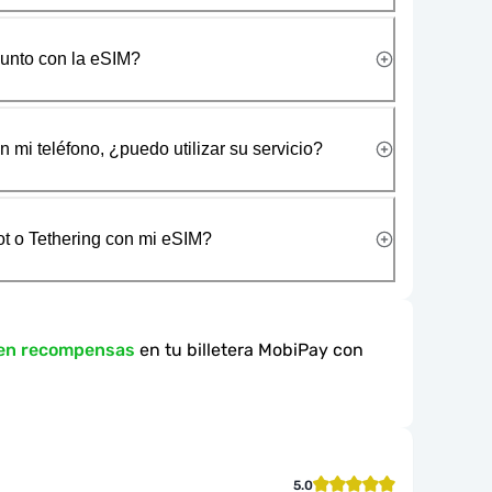
junto con la eSIM?
 mi teléfono, ¿puedo utilizar su servicio?
t o Tethering con mi eSIM?
 en recompensas
en tu billetera MobiPay con
5.0