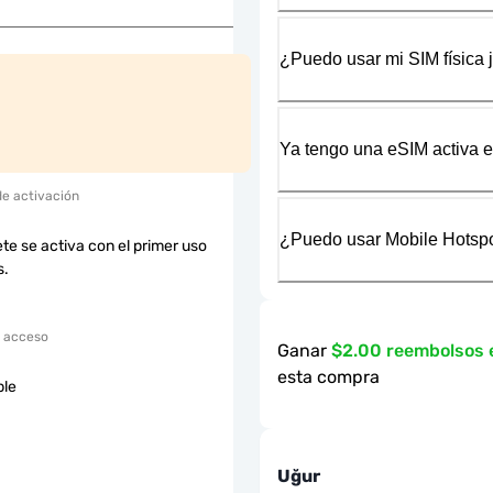
¿Puedo usar mi SIM física 
Ya tengo una eSIM activa en
de activación
¿Puedo usar Mobile Hotspo
te se activa con el primer uso
s.
 acceso
Ganar
$2.00 reembolsos
esta compra
ble
Uğur