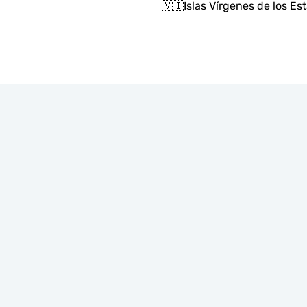
🇻🇮
Islas Vírgenes de los E