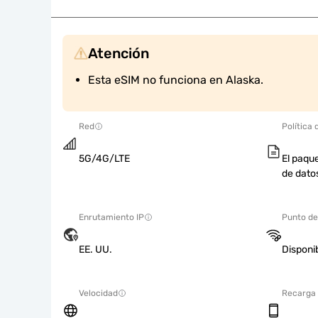
Atención
Esta eSIM no funciona en Alaska.
Red
Política 
5G/4G/LTE
El paque
de dato
Enrutamiento IP
Punto de
EE. UU.
Disponi
Velocidad
Recarga