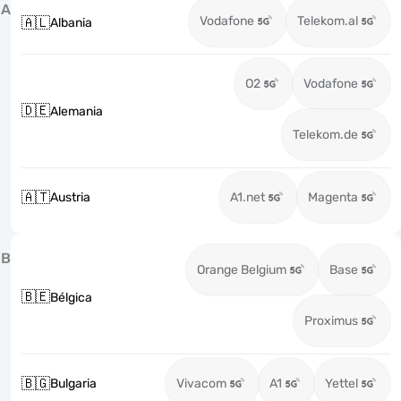
A
Vodafone
Telekom.al
🇦🇱
Albania
O2
Vodafone
🇩🇪
Alemania
Telekom.de
🇦🇹
Austria
A1.net
Magenta
B
Orange Belgium
Base
🇧🇪
Bélgica
Proximus
🇧🇬
Bulgaria
Vivacom
A1
Yettel