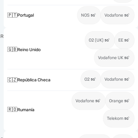
🇵🇹
Portugal
NOS
Vodafone
R
O2 (UK)
EE
🇬🇧
Reino Unido
Vodafone UK
O2
Vodafone
🇨🇿
República Checa
Vodafone
Orange
🇷🇴
Rumanía
Telekom