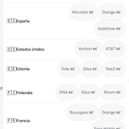
Movistar
Orange
🇪🇸
España
Vodafone
Verizon
AT&T
🇺🇸
Estados Unidos
🇪🇪
Estonia
Telia
Elisa
Tele2
F
DNA
Elisa
Ålcom
🇫🇮
Finlandia
Bouygues
Orange
🇫🇷
Francia
Free Mobile