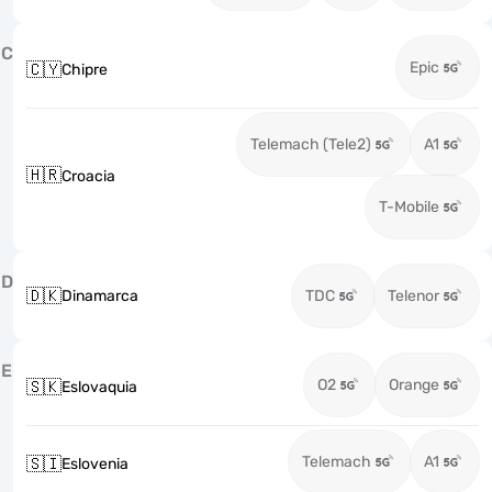
C
Epic
🇨🇾
Chipre
Telemach (Tele2)
A1
🇭🇷
Croacia
T-Mobile
D
🇩🇰
Dinamarca
TDC
Telenor
E
O2
Orange
🇸🇰
Eslovaquia
Telemach
A1
🇸🇮
Eslovenia