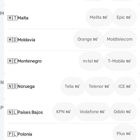
M
Melita
Epic
🇲🇹
Malta
Orange
Moldtelecom
🇲🇩
Moldavia
🇲🇪
Montenegro
m:tel
T-Mobile
N
🇳🇴
Noruega
Telia
Telenor
ICE
P
KPN
Vodafone
Odido
🇳🇱
Países Bajos
Plus
🇵🇱
Polonia