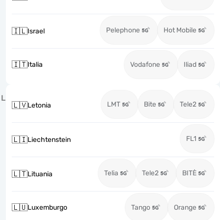
Pelephone
Hot Mobile
🇮🇱
Israel
🇮🇹
Italia
Vodafone
Iliad
L
LMT
Bite
Tele2
🇱🇻
Letonia
FL1
🇱🇮
Liechtenstein
Telia
Tele2
BITĖ
🇱🇹
Lituania
🇱🇺
Luxemburgo
Tango
Orange