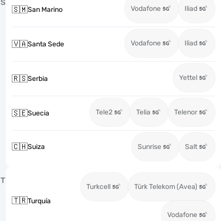
S
Vodafone
Iliad
🇸🇲
San Marino
Vodafone
Iliad
🇻🇦
Santa Sede
Yettel
🇷🇸
Serbia
Tele2
Telia
Telenor
🇸🇪
Suecia
🇨🇭
Suiza
Sunrise
Salt
T
Turkcell
Türk Telekom (Avea)
🇹🇷
Turquía
Vodafone