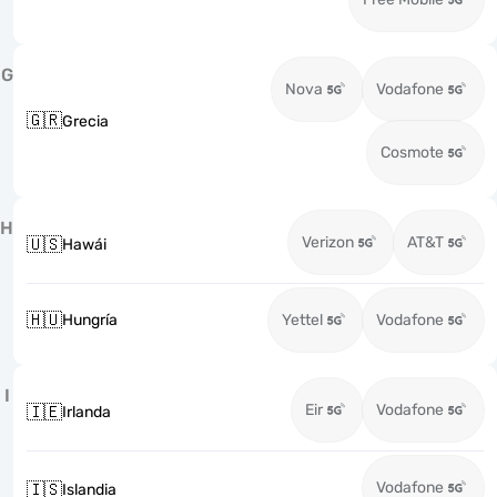
G
Nova
Vodafone
🇬🇷
Grecia
Cosmote
H
Verizon
AT&T
🇺🇸
Hawái
🇭🇺
Hungría
Yettel
Vodafone
I
Eir
Vodafone
🇮🇪
Irlanda
Vodafone
🇮🇸
Islandia