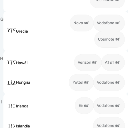
G
Nova
Vodafone
🇬🇷
Grecia
Cosmote
H
Verizon
AT&T
🇺🇸
Hawái
🇭🇺
Hungría
Yettel
Vodafone
I
Eir
Vodafone
🇮🇪
Irlanda
Vodafone
🇮🇸
Islandia