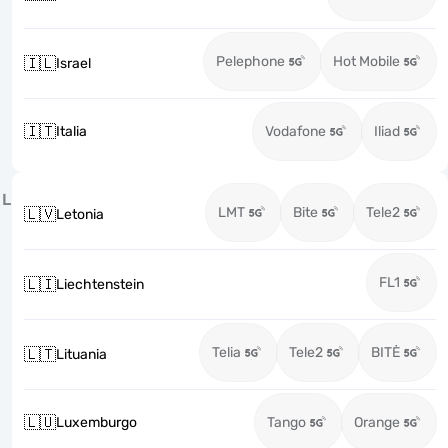
Pelephone
Hot Mobile
🇮🇱
Israel
🇮🇹
Italia
Vodafone
Iliad
L
LMT
Bite
Tele2
🇱🇻
Letonia
FL1
🇱🇮
Liechtenstein
Telia
Tele2
BITĖ
🇱🇹
Lituania
🇱🇺
Luxemburgo
Tango
Orange