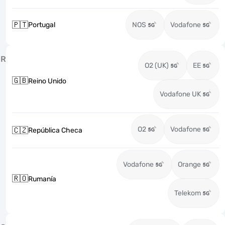
🇵🇹
Portugal
NOS
Vodafone
R
O2 (UK)
EE
🇬🇧
Reino Unido
Vodafone UK
O2
Vodafone
🇨🇿
República Checa
Vodafone
Orange
🇷🇴
Rumanía
Telekom