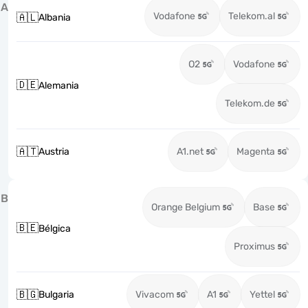
A
Vodafone
Telekom.al
🇦🇱
Albania
O2
Vodafone
🇩🇪
Alemania
Telekom.de
🇦🇹
Austria
A1.net
Magenta
B
Orange Belgium
Base
🇧🇪
Bélgica
Proximus
🇧🇬
Bulgaria
Vivacom
A1
Yettel