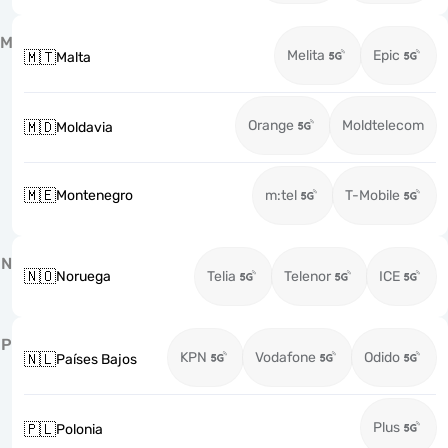
M
Melita
Epic
🇲🇹
Malta
Orange
Moldtelecom
🇲🇩
Moldavia
🇲🇪
Montenegro
m:tel
T-Mobile
N
🇳🇴
Noruega
Telia
Telenor
ICE
P
KPN
Vodafone
Odido
🇳🇱
Países Bajos
Plus
🇵🇱
Polonia