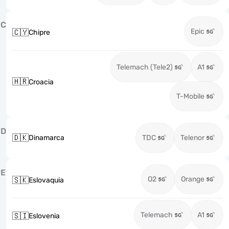
C
Epic
🇨🇾
Chipre
Telemach (Tele2)
A1
🇭🇷
Croacia
T-Mobile
D
🇩🇰
Dinamarca
TDC
Telenor
E
O2
Orange
🇸🇰
Eslovaquia
Telemach
A1
🇸🇮
Eslovenia