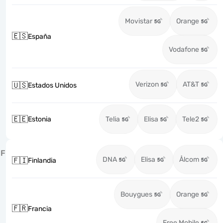
Movistar
Orange
🇪🇸
España
Vodafone
Verizon
AT&T
🇺🇸
Estados Unidos
🇪🇪
Estonia
Telia
Elisa
Tele2
F
DNA
Elisa
Ålcom
🇫🇮
Finlandia
Bouygues
Orange
🇫🇷
Francia
Free Mobile