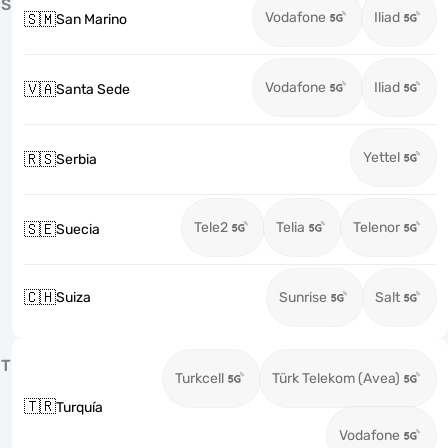
S
Vodafone
Iliad
🇸🇲
San Marino
Vodafone
Iliad
🇻🇦
Santa Sede
Yettel
🇷🇸
Serbia
Tele2
Telia
Telenor
🇸🇪
Suecia
🇨🇭
Suiza
Sunrise
Salt
T
Turkcell
Türk Telekom (Avea)
🇹🇷
Turquía
Vodafone