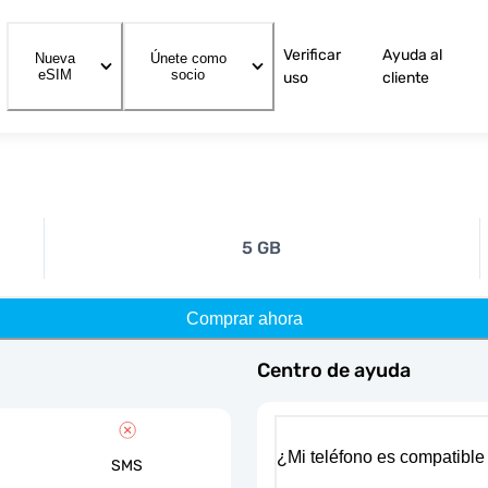
Verificar
Ayuda al
Nueva
Únete como
eSIM
socio
uso
cliente
5 GB
Comprar ahora
Centro de ayuda
¿Mi teléfono es compatible
SMS