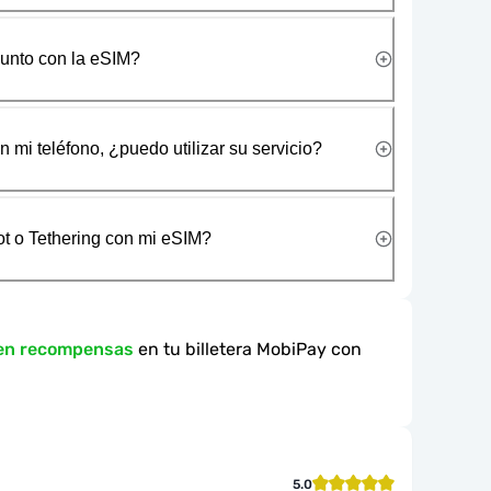
junto con la eSIM?
 mi teléfono, ¿puedo utilizar su servicio?
t o Tethering con mi eSIM?
 en recompensas
en tu billetera MobiPay con
5.0