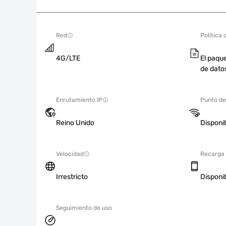
Red
Política 
4G/LTE
El paque
de dato
Enrutamiento IP
Punto de
Reino Unido
Disponi
Velocidad
Recarga
Irrestricto
Disponi
Seguimiento de uso