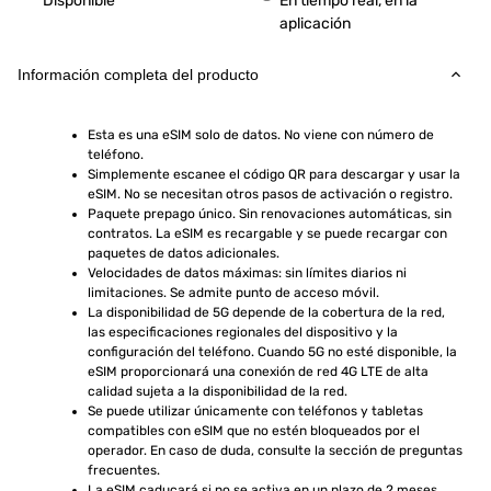
Disponible
En tiempo real, en la
aplicación
Información completa del producto
Esta es una eSIM solo de datos. No viene con número de 
teléfono.
Simplemente escanee el código QR para descargar y usar la 
eSIM. No se necesitan otros pasos de activación o registro.
Paquete prepago único. Sin renovaciones automáticas, sin 
contratos. La eSIM es recargable y se puede recargar con 
paquetes de datos adicionales.
Velocidades de datos máximas: sin límites diarios ni 
limitaciones. Se admite punto de acceso móvil.
La disponibilidad de 5G depende de la cobertura de la red, 
las especificaciones regionales del dispositivo y la 
configuración del teléfono. Cuando 5G no esté disponible, la 
eSIM proporcionará una conexión de red 4G LTE de alta 
calidad sujeta a la disponibilidad de la red.
Se puede utilizar únicamente con teléfonos y tabletas 
compatibles con eSIM que no estén bloqueados por el 
operador. En caso de duda, consulte la sección de preguntas 
frecuentes.
La eSIM caducará si no se activa en un plazo de 2 meses 