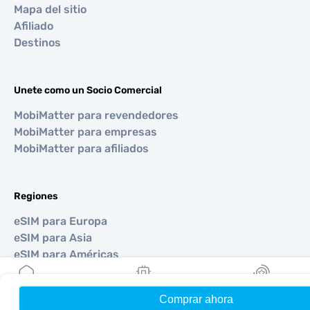
Mapa del sitio
Afiliado
Destinos
Unete como un Socio Comercial
MobiMatter para revendedores
MobiMatter para empresas
MobiMatter para afiliados
Regiones
eSIM para Europa
eSIM para Asia
eSIM para Américas
eSIM para Medio Oriente
eSIM para Oceanía
Comprar ahora
Hogar
Mis eSIMs
Bonos
eSIM para África