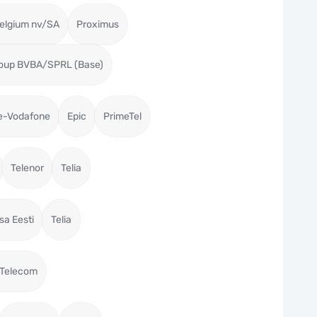
elgium nv/SA
Proximus
roup BVBA/SPRL (Base)
e-Vodafone
Epic
PrimeTel
Telenor
Telia
isa Eesti
Telia
 Telecom