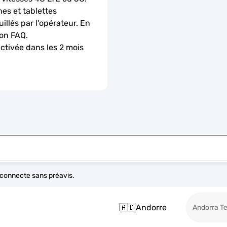
es et tablettes 
llés par l'opérateur. En 
ion FAQ.
activée dans les 2 mois 
e connecte sans préavis.
🇦🇩
Andorre
Andorra T