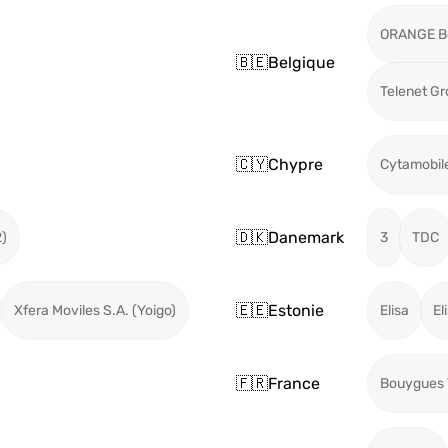
ORANGE B
🇧🇪
Belgique
Telenet G
🇨🇾
Chypre
Cytamobil
🇩🇰
Danemark
2)
3
TDC
🇪🇪
Estonie
Xfera Moviles S.A. (Yoigo)
Elisa
El
🇫🇷
France
Bouygues