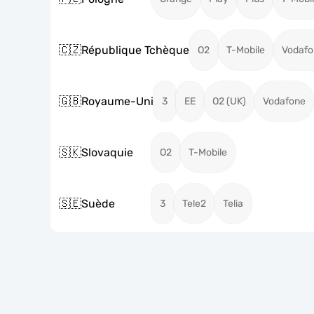
🇨🇿
République Tchèque
O2
T-Mobile
Vodafo
🇬🇧
Royaume-Uni
3
EE
O2 (UK)
Vodafone
🇸🇰
Slovaquie
O2
T-Mobile
🇸🇪
Suède
3
Tele2
Telia