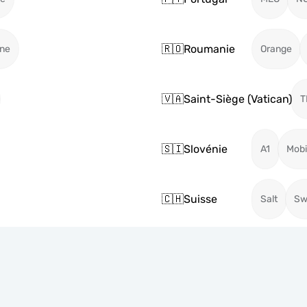
🇷🇴
Roumanie
ne
Orange
🇻🇦
Saint-Siège (Vatican)
T
🇸🇮
Slovénie
A1
Mobi
🇨🇭
Suisse
Salt
Sw