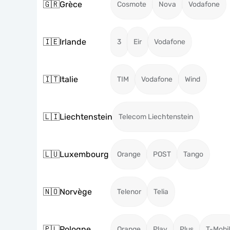
🇬🇷
Grèce
Cosmote
Nova
Vodafone
🇮🇪
Irlande
3
Eir
Vodafone
🇮🇹
Italie
TIM
Vodafone
Wind
🇱🇮
Liechtenstein
Telecom Liechtenstein
🇱🇺
Luxembourg
Orange
POST
Tango
🇳🇴
Norvège
Telenor
Telia
🇵🇱
Pologne
Orange
Play
Plus
T-Mobi