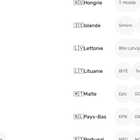
🇭🇺
Hongrie
T-Mobile
🇮🇸
Islande
Siminn
🇱🇻
Lettonie
Bite Latvij
🇱🇹
Lituanie
BITĖ
Te
🇲🇹
Malte
Epic
G
🇳🇱
Pays-Bas
KPN
Od
🇵🇹
Portugal
le
MEO
N