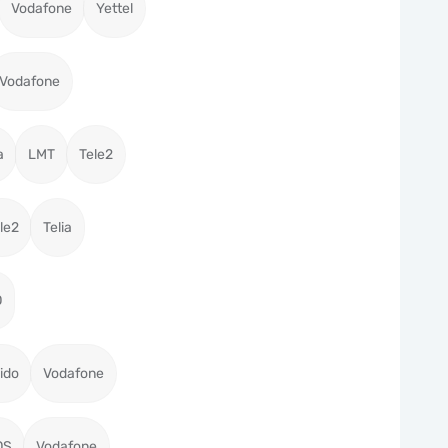
Vodafone
Yettel
Vodafone
a
LMT
Tele2
le2
Telia
O
ido
Vodafone
OS
Vodafone