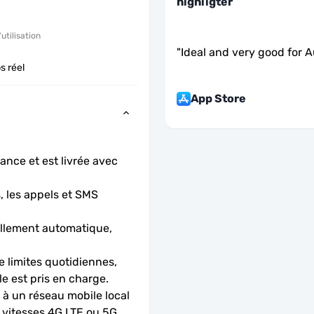
hıghlıgter
'utilisation
"
Ideal and very good for Au
s réel
App Store
ance et est livrée avec 
 les appels et SMS 
llement automatique, 
 limites quotidiennes, 
le est pris en charge.
 un réseau mobile local 
 vitesses 4G LTE ou 5G.