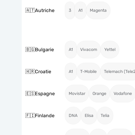
🇦🇹
Autriche
3
A1
Magenta
🇧🇬
Bulgarie
A1
Vivacom
Yettel
🇭🇷
Croatie
A1
T-Mobile
Telemach (Tele
🇪🇸
Espagne
Movistar
Orange
Vodafone
🇫🇮
Finlande
DNA
Elisa
Telia