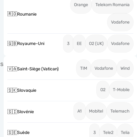
Orange
Telekom Romania
🇷🇴
Roumanie
Vodafone
🇬🇧
Royaume-Uni
3
EE
O2 (UK)
Vodafone
S
TIM
Vodafone
Wind
🇻🇦
Saint-Siège (Vatican)
O2
T-Mobile
🇸🇰
Slovaquie
A1
Mobitel
Telemach
🇸🇮
Slovénie
🇸🇪
Suède
3
Tele2
Telia