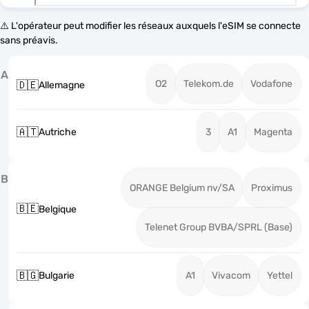
⚠️ L'opérateur peut modifier les réseaux auxquels l'eSIM se connecte
sans préavis.
A
O2
Telekom.de
Vodafone
🇩🇪
Allemagne
🇦🇹
Autriche
3
A1
Magenta
B
ORANGE Belgium nv/SA
Proximus
🇧🇪
Belgique
Telenet Group BVBA/SPRL (Base)
🇧🇬
Bulgarie
A1
Vivacom
Yettel