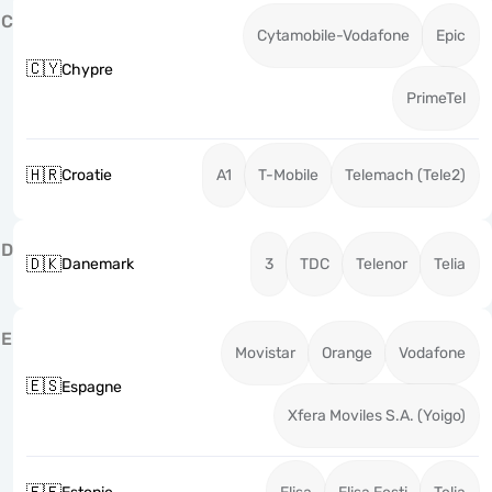
C
Cytamobile-Vodafone
Epic
🇨🇾
Chypre
PrimeTel
🇭🇷
Croatie
A1
T-Mobile
Telemach (Tele2)
D
🇩🇰
Danemark
3
TDC
Telenor
Telia
E
Movistar
Orange
Vodafone
🇪🇸
Espagne
Xfera Moviles S.A. (Yoigo)