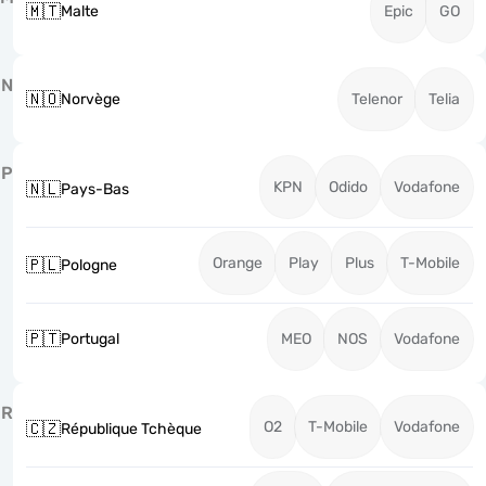
🇲🇹
Malte
Epic
GO
N
🇳🇴
Norvège
Telenor
Telia
P
KPN
Odido
Vodafone
🇳🇱
Pays-Bas
Orange
Play
Plus
T-Mobile
🇵🇱
Pologne
🇵🇹
Portugal
MEO
NOS
Vodafone
R
O2
T-Mobile
Vodafone
🇨🇿
République Tchèque