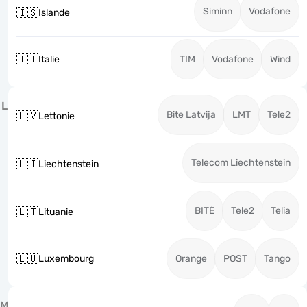
Siminn
Vodafone
🇮🇸
Islande
🇮🇹
Italie
TIM
Vodafone
Wind
L
Bite Latvija
LMT
Tele2
🇱🇻
Lettonie
Telecom Liechtenstein
🇱🇮
Liechtenstein
BITĖ
Tele2
Telia
🇱🇹
Lituanie
🇱🇺
Luxembourg
Orange
POST
Tango
M