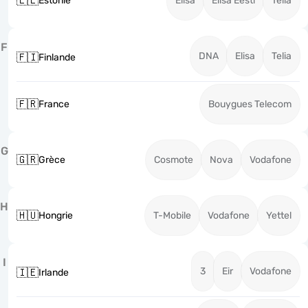
🇪🇪
Estonie
Elisa
Elisa Eesti
Telia
F
DNA
Elisa
Telia
🇫🇮
Finlande
🇫🇷
France
Bouygues Telecom
G
🇬🇷
Grèce
Cosmote
Nova
Vodafone
H
🇭🇺
Hongrie
T-Mobile
Vodafone
Yettel
I
3
Eir
Vodafone
🇮🇪
Irlande