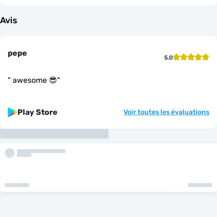
Avis
pepe
5.0
"
awesome 😎
"
Play Store
Voir toutes les évaluations