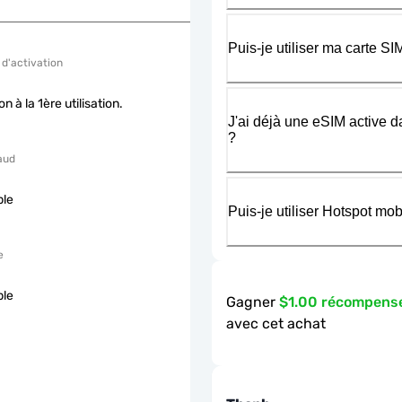
Puis-je utiliser ma carte 
 d'activation
on à la 1ère utilisation.
J'ai déjà une eSIM active d
?
aud
ble
Puis-je utiliser Hotspot m
e
ble
Gagner
$1.00 récompens
avec cet achat