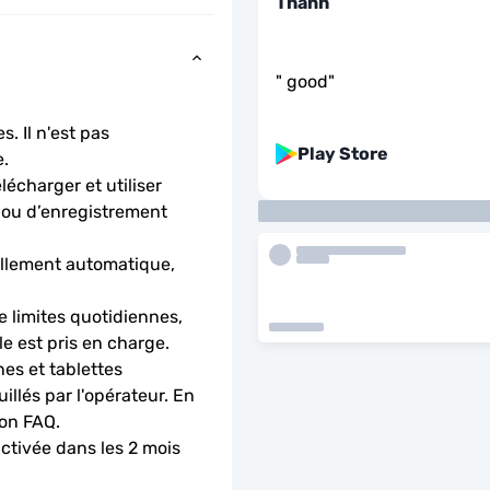
Thanh
"
good
"
. Il n'est pas 
Play Store
.
charger et utiliser 
 ou d’enregistrement 
llement automatique, 
 limites quotidiennes, 
le est pris en charge.
es et tablettes 
llés par l'opérateur. En 
ion FAQ.
activée dans les 2 mois 