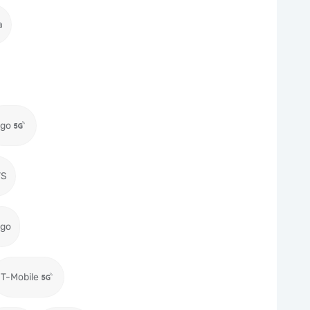
a
igo
TS
igo
T-Mobile