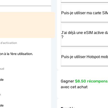
Puis-je utiliser ma carte 
J'ai déjà une eSIM active d
?
 d'activation
on à la 1ère utilisation.
Puis-je utiliser Hotspot m
aud
ble
Gagner
$8.50 récompens
avec cet achat
e
ble