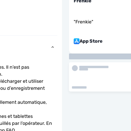
Frenkie
"
Frenkie
"
App Store
. Il n'est pas 
.
charger et utiliser 
 ou d’enregistrement 
llement automatique, 
es et tablettes 
llés par l'opérateur. En 
ion FAQ.