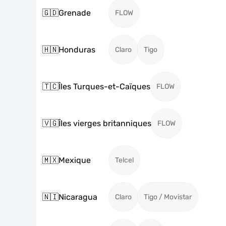
🇬🇩
Grenade
FLOW
🇭🇳
Honduras
Claro
Tigo
🇹🇨
Îles Turques-et-Caïques
FLOW
🇻🇬
Îles vierges britanniques
FLOW
🇲🇽
Mexique
Telcel
🇳🇮
Nicaragua
Claro
Tigo / Movistar