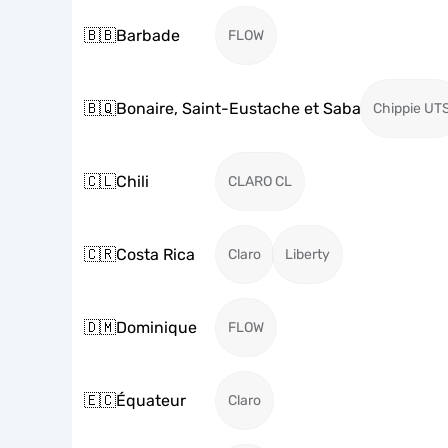
🇧🇧
Barbade
FLOW
🇧🇶
Bonaire, Saint-Eustache et Saba
Chippie UT
🇨🇱
Chili
CLARO CL
🇨🇷
Costa Rica
Claro
Liberty
🇩🇲
Dominique
FLOW
🇪🇨
Équateur
Claro