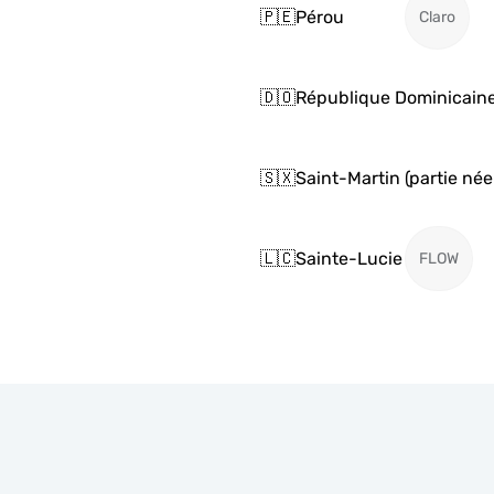
🇵🇪
Pérou
Claro
🇩🇴
République Dominicain
🇸🇽
Saint-Martin (partie née
🇱🇨
Sainte-Lucie
FLOW