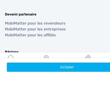
Devenir partenaire
MobiMatter pour les revendeurs
MobiMatter pour les entreprises
MobiMatter pour les affiliés
Régions
eSIM pour Europe
eSIM pour Asie
Acheter
Accueil
Mes eSIM
Récompenses
eSIM pour Amériques
eSIM pour Moyen-Orient
eSIM pour Océanie
eSIM pour Afrique
Pays