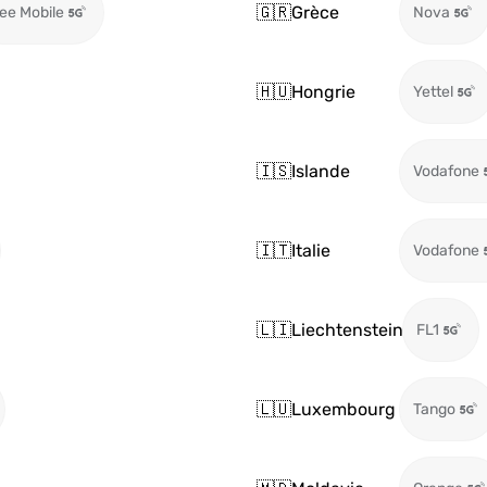
🇬🇷
Grèce
ee Mobile
Nova
🇭🇺
Hongrie
Yettel
🇮🇸
Islande
Vodafone
🇮🇹
Italie
Vodafone
🇱🇮
Liechtenstein
FL1
🇱🇺
Luxembourg
Tango