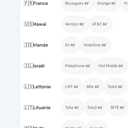
🇫🇷
France
Bouygues
Orange
Fr
🇺🇸
Hawaï
Verizon
AT&T
🇮🇪
Irlande
Eir
Vodafone
🇮🇱
Israël
Pelephone
Hot Mobile
🇱🇻
Lettonie
LMT
Bite
Tele2
🇱🇹
Lituanie
Telia
Tele2
BITĖ