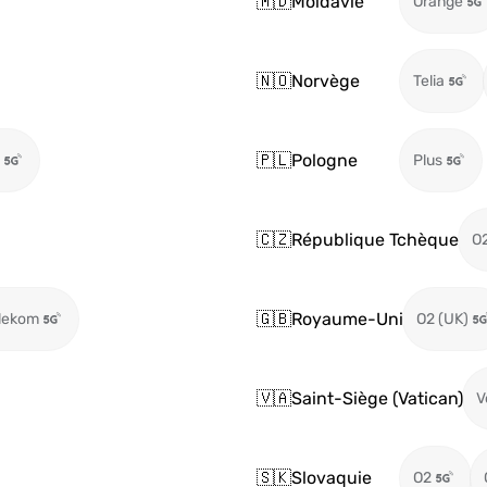
🇲🇩
Moldavie
Orange
🇳🇴
Norvège
Telia
🇵🇱
Pologne
Plus
🇨🇿
République Tchèque
O
🇬🇧
Royaume-Uni
lekom
O2 (UK)
🇻🇦
Saint-Siège (Vatican)
V
🇸🇰
Slovaquie
O2