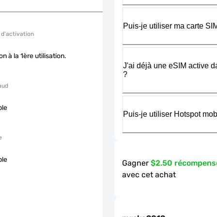
Puis-je utiliser ma carte 
 d'activation
on à la 1ère utilisation.
J'ai déjà une eSIM active d
?
aud
ble
Puis-je utiliser Hotspot m
e
ble
Gagner
$2.50 récompens
avec cet achat