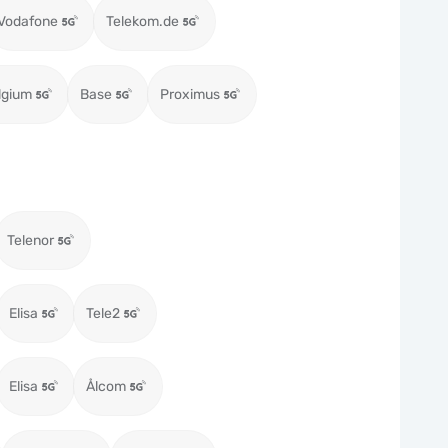
Vodafone
Telekom.de
lgium
Base
Proximus
Telenor
Elisa
Tele2
Elisa
Ålcom