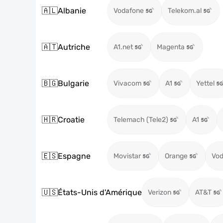
🇦🇱
Albanie
Vodafone
Telekom.al
🇦🇹
Autriche
A1.net
Magenta
🇧🇬
Bulgarie
Vivacom
A1
Yettel
🇭🇷
Croatie
Telemach (Tele2)
A1
🇪🇸
Espagne
Movistar
Orange
Vod
🇺🇸
États-Unis d'Amérique
Verizon
AT&T