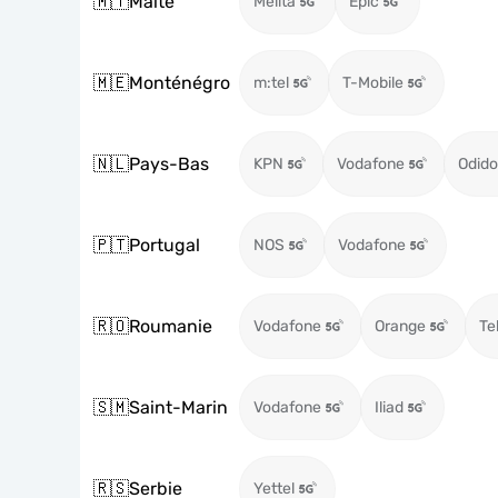
🇲🇹
Malte
Melita
Epic
🇲🇪
Monténégro
m:tel
T-Mobile
🇳🇱
Pays-Bas
KPN
Vodafone
Odido
🇵🇹
Portugal
NOS
Vodafone
🇷🇴
Roumanie
Vodafone
Orange
Te
🇸🇲
Saint-Marin
Vodafone
Iliad
🇷🇸
Serbie
Yettel