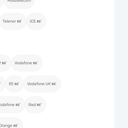
Moldtelecom
Telenor
ICE
2
Vodafone
EE
Vodafone UK
odafone
Iliad
Orange