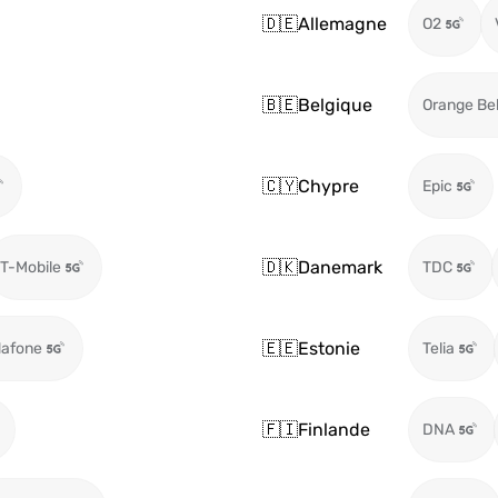
🇩🇪
Allemagne
O2
🇧🇪
Belgique
Orange Be
🇨🇾
Chypre
Epic
🇩🇰
Danemark
T-Mobile
TDC
🇪🇪
Estonie
afone
Telia
🇫🇮
Finlande
DNA