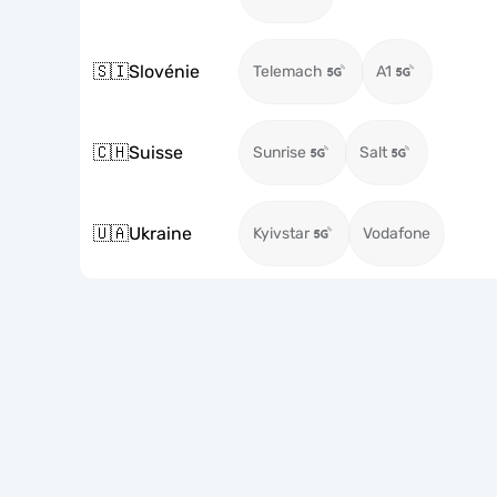
🇸🇮
Slovénie
Telemach
A1
🇨🇭
Suisse
Sunrise
Salt
🇺🇦
Ukraine
Kyivstar
Vodafone