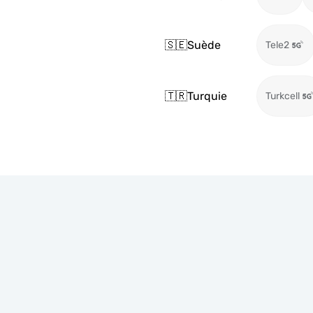
🇸🇪
Suède
Tele2
🇹🇷
Turquie
Turkcell