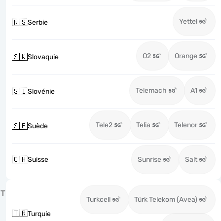
Yettel
🇷🇸
Serbie
O2
Orange
🇸🇰
Slovaquie
Telemach
A1
🇸🇮
Slovénie
Tele2
Telia
Telenor
🇸🇪
Suède
🇨🇭
Suisse
Sunrise
Salt
T
Turkcell
Türk Telekom (Avea)
🇹🇷
Turquie