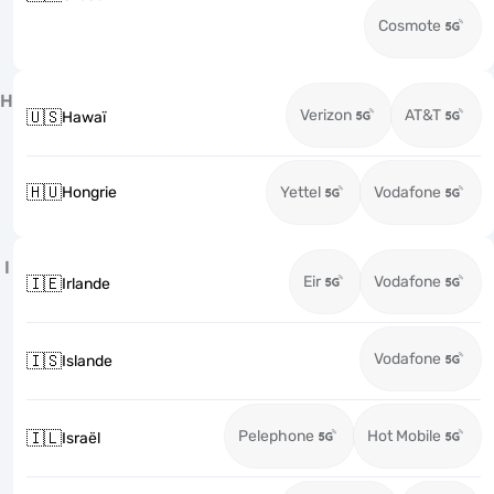
Cosmote
H
Verizon
AT&T
🇺🇸
Hawaï
🇭🇺
Hongrie
Yettel
Vodafone
I
Eir
Vodafone
🇮🇪
Irlande
Vodafone
🇮🇸
Islande
Pelephone
Hot Mobile
🇮🇱
Israël