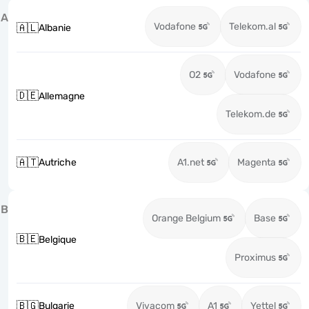
A
Vodafone
Telekom.al
🇦🇱
Albanie
O2
Vodafone
🇩🇪
Allemagne
Telekom.de
🇦🇹
Autriche
A1.net
Magenta
B
Orange Belgium
Base
🇧🇪
Belgique
Proximus
🇧🇬
Bulgarie
Vivacom
A1
Yettel