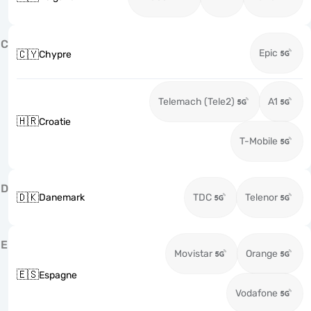
C
Epic
🇨🇾
Chypre
Telemach (Tele2)
A1
🇭🇷
Croatie
T-Mobile
D
🇩🇰
Danemark
TDC
Telenor
E
Movistar
Orange
🇪🇸
Espagne
Vodafone