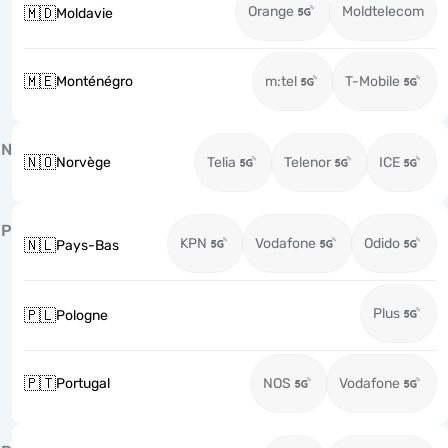
Orange
Moldtelecom
🇲🇩
Moldavie
🇲🇪
Monténégro
m:tel
T-Mobile
N
🇳🇴
Norvège
Telia
Telenor
ICE
P
KPN
Vodafone
Odido
🇳🇱
Pays-Bas
Plus
🇵🇱
Pologne
🇵🇹
Portugal
NOS
Vodafone