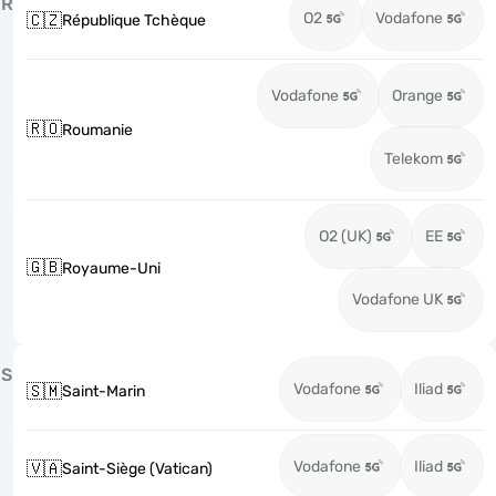
R
O2
Vodafone
🇨🇿
République Tchèque
Vodafone
Orange
🇷🇴
Roumanie
Telekom
O2 (UK)
EE
🇬🇧
Royaume-Uni
Vodafone UK
S
Vodafone
Iliad
🇸🇲
Saint-Marin
Vodafone
Iliad
🇻🇦
Saint-Siège (Vatican)