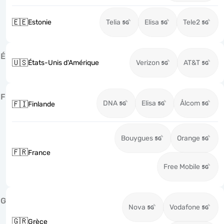
🇪🇪
Estonie
Telia
Elisa
Tele2
É
🇺🇸
États-Unis d'Amérique
Verizon
AT&T
F
DNA
Elisa
Ålcom
🇫🇮
Finlande
Bouygues
Orange
🇫🇷
France
Free Mobile
G
Nova
Vodafone
🇬🇷
Grèce