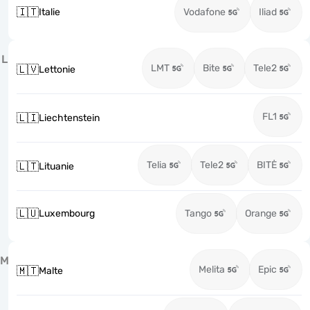
🇮🇹
Italie
Vodafone
Iliad
L
LMT
Bite
Tele2
🇱🇻
Lettonie
FL1
🇱🇮
Liechtenstein
Telia
Tele2
BITĖ
🇱🇹
Lituanie
🇱🇺
Luxembourg
Tango
Orange
M
Melita
Epic
🇲🇹
Malte