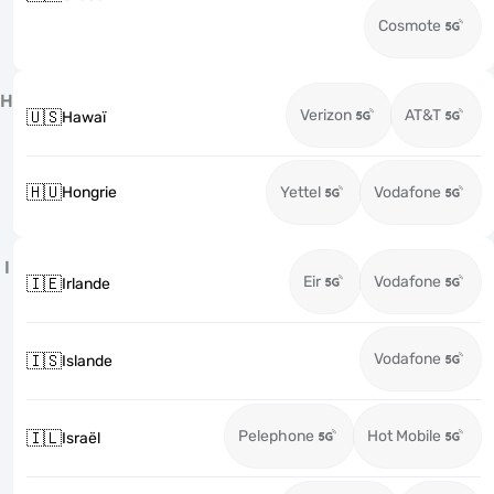
Cosmote
H
Verizon
AT&T
🇺🇸
Hawaï
🇭🇺
Hongrie
Yettel
Vodafone
I
Eir
Vodafone
🇮🇪
Irlande
Vodafone
🇮🇸
Islande
Pelephone
Hot Mobile
🇮🇱
Israël