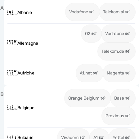
A
Vodafone
Telekom.al
🇦🇱
Albanie
O2
Vodafone
🇩🇪
Allemagne
Telekom.de
🇦🇹
Autriche
A1.net
Magenta
B
Orange Belgium
Base
🇧🇪
Belgique
Proximus
🇧🇬
Bulgarie
Vivacom
A1
Yettel