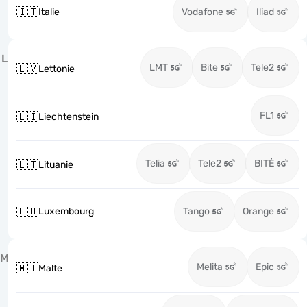
🇮🇹
Italie
Vodafone
Iliad
L
LMT
Bite
Tele2
🇱🇻
Lettonie
FL1
🇱🇮
Liechtenstein
Telia
Tele2
BITĖ
🇱🇹
Lituanie
🇱🇺
Luxembourg
Tango
Orange
M
Melita
Epic
🇲🇹
Malte