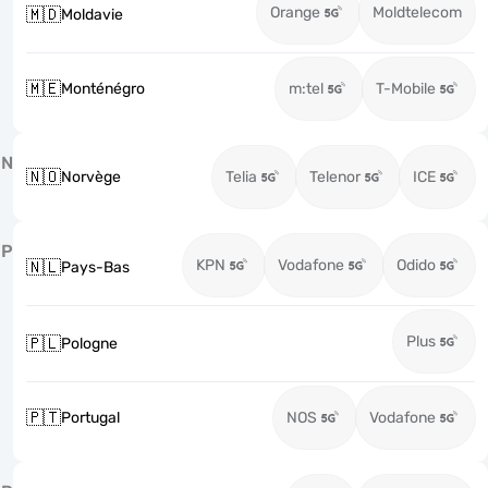
Orange
Moldtelecom
🇲🇩
Moldavie
🇲🇪
Monténégro
m:tel
T-Mobile
N
🇳🇴
Norvège
Telia
Telenor
ICE
P
KPN
Vodafone
Odido
🇳🇱
Pays-Bas
Plus
🇵🇱
Pologne
🇵🇹
Portugal
NOS
Vodafone