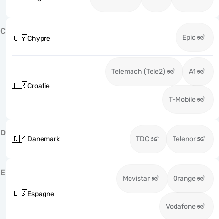
C
Epic
🇨🇾
Chypre
Telemach (Tele2)
A1
🇭🇷
Croatie
T-Mobile
D
🇩🇰
Danemark
TDC
Telenor
E
Movistar
Orange
🇪🇸
Espagne
Vodafone