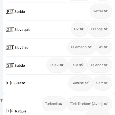
Yettel
🇷🇸
Serbie
O2
Orange
🇸🇰
Slovaquie
Telemach
A1
🇸🇮
Slovénie
Tele2
Telia
Telenor
🇸🇪
Suède
🇨🇭
Suisse
Sunrise
Salt
T
Turkcell
Türk Telekom (Avea)
🇹🇷
Turquie