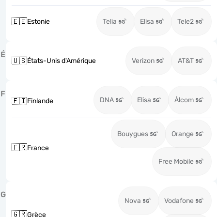
🇪🇪
Estonie
Telia
Elisa
Tele2
É
🇺🇸
États-Unis d'Amérique
Verizon
AT&T
F
DNA
Elisa
Ålcom
🇫🇮
Finlande
Bouygues
Orange
🇫🇷
France
Free Mobile
G
Nova
Vodafone
🇬🇷
Grèce