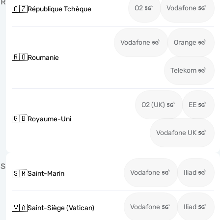
R
O2
Vodafone
🇨🇿
République Tchèque
Vodafone
Orange
🇷🇴
Roumanie
Telekom
O2 (UK)
EE
🇬🇧
Royaume-Uni
Vodafone UK
S
Vodafone
Iliad
🇸🇲
Saint-Marin
Vodafone
Iliad
🇻🇦
Saint-Siège (Vatican)