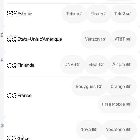
🇪🇪
Estonie
Telia
Elisa
Tele2
É
🇺🇸
États-Unis d'Amérique
Verizon
AT&T
F
DNA
Elisa
Ålcom
🇫🇮
Finlande
Bouygues
Orange
🇫🇷
France
Free Mobile
G
Nova
Vodafone
🇬🇷
Grèce