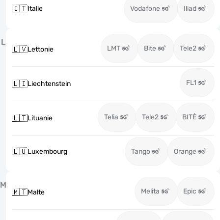
🇮🇹
Italie
Vodafone
Iliad
L
LMT
Bite
Tele2
🇱🇻
Lettonie
FL1
🇱🇮
Liechtenstein
Telia
Tele2
BITĖ
🇱🇹
Lituanie
🇱🇺
Luxembourg
Tango
Orange
M
Melita
Epic
🇲🇹
Malte