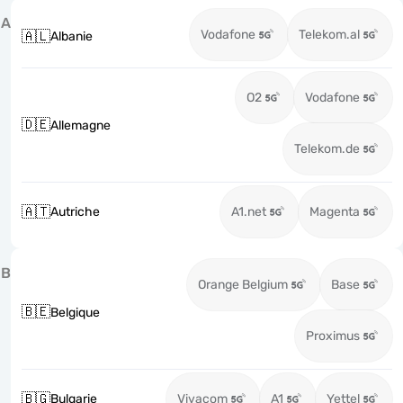
A
Vodafone
Telekom.al
🇦🇱
Albanie
O2
Vodafone
🇩🇪
Allemagne
Telekom.de
🇦🇹
Autriche
A1.net
Magenta
B
Orange Belgium
Base
🇧🇪
Belgique
Proximus
🇧🇬
Bulgarie
Vivacom
A1
Yettel