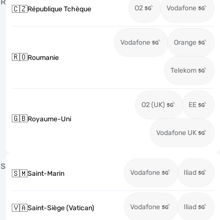
R
O2
Vodafone
🇨🇿
République Tchèque
Vodafone
Orange
🇷🇴
Roumanie
Telekom
O2 (UK)
EE
🇬🇧
Royaume-Uni
Vodafone UK
S
Vodafone
Iliad
🇸🇲
Saint-Marin
Vodafone
Iliad
🇻🇦
Saint-Siège (Vatican)