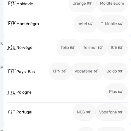
Orange
Moldtelecom
🇲🇩
Moldavie
🇲🇪
Monténégro
m:tel
T-Mobile
N
🇳🇴
Norvège
Telia
Telenor
ICE
P
KPN
Vodafone
Odido
🇳🇱
Pays-Bas
Plus
🇵🇱
Pologne
🇵🇹
Portugal
NOS
Vodafone