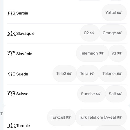
Yettel
🇷🇸
Serbie
O2
Orange
🇸🇰
Slovaquie
Telemach
A1
🇸🇮
Slovénie
Tele2
Telia
Telenor
🇸🇪
Suède
🇨🇭
Suisse
Sunrise
Salt
T
Turkcell
Türk Telekom (Avea)
🇹🇷
Turquie