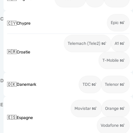
C
Epic
🇨🇾
Chypre
Telemach (Tele2)
A1
🇭🇷
Croatie
T-Mobile
D
🇩🇰
Danemark
TDC
Telenor
E
Movistar
Orange
🇪🇸
Espagne
Vodafone