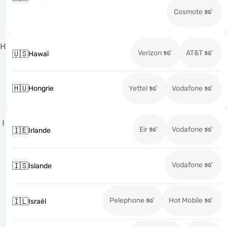
Cosmote
H
Verizon
AT&T
🇺🇸
Hawaï
🇭🇺
Hongrie
Yettel
Vodafone
I
Eir
Vodafone
🇮🇪
Irlande
Vodafone
🇮🇸
Islande
Pelephone
Hot Mobile
🇮🇱
Israël