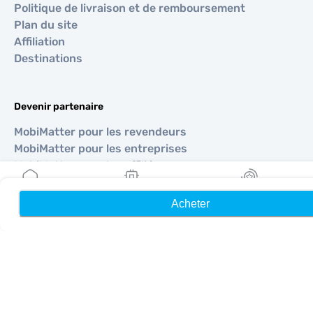
Politique de livraison et de remboursement
Plan du site
Affiliation
Destinations
Devenir partenaire
MobiMatter pour les revendeurs
MobiMatter pour les entreprises
MobiMatter pour les affiliés
Acheter
Accueil
Mes eSIM
Récompenses
Régions
eSIM pour Europe
eSIM pour Asie
eSIM pour Amériques
eSIM pour Moyen-Orient
eSIM pour Océanie