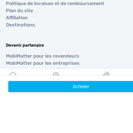
Politique de livraison et de remboursement
Plan du site
Affiliation
Destinations
Devenir partenaire
MobiMatter pour les revendeurs
MobiMatter pour les entreprises
MobiMatter pour les affiliés
Acheter
Accueil
Mes eSIM
Récompenses
Régions
eSIM pour Europe
eSIM pour Asie
eSIM pour Amériques
eSIM pour Moyen-Orient
eSIM pour Océanie