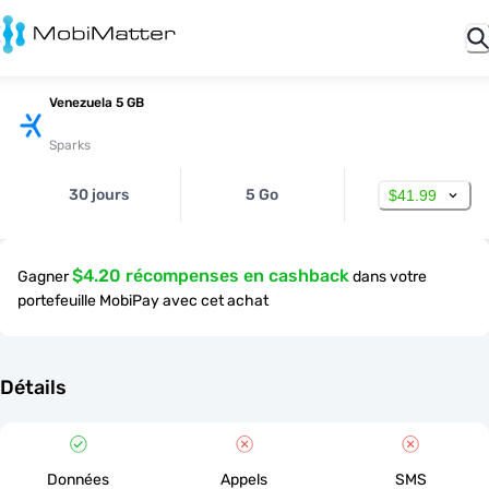
Venezuela 5 GB
Sparks
30 jours
5 Go
$41.99
$4.20 récompenses en cashback
Gagner
dans votre
portefeuille MobiPay avec cet achat
Détails
Données
Appels
SMS