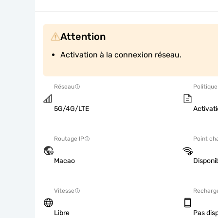
Attention
Activation à la connexion réseau.
Réseau
Politique
5G/4G/LTE
Activat
Routage IP
Point ch
Macao
Disponi
Vitesse
Recharg
Libre
Pas dis