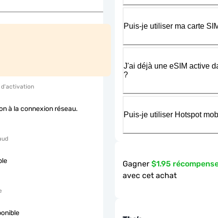
Puis-je utiliser ma carte 
J'ai déjà une eSIM active d
?
 d'activation
ion à la connexion réseau.
Puis-je utiliser Hotspot m
aud
ble
Gagner
$1.95 récompens
avec cet achat
e
ponible