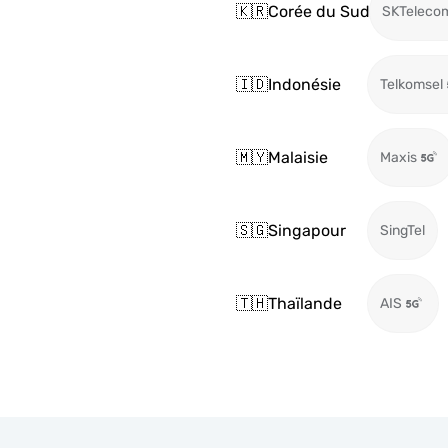
🇰🇷
Corée du Sud
SKTeleco
🇮🇩
Indonésie
Telkomsel
🇲🇾
Malaisie
Maxis
🇸🇬
Singapour
SingTel
🇹🇭
Thaïlande
AIS