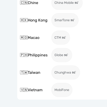
🇨🇳
Chine
China Mobile
🇭🇰
Hong Kong
SmarTone
🇲🇴
Macao
CTM
🇵🇭
Philippines
Globe
🇹🇼
Taïwan
Chunghwa
🇻🇳
Vietnam
MobiFone