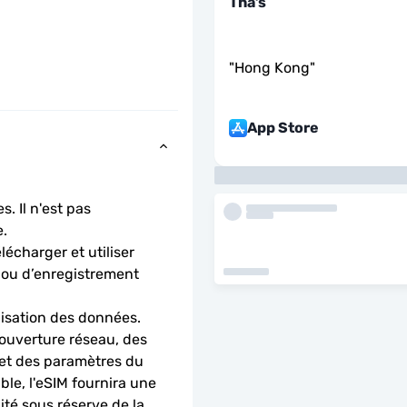
Tha’s
"
Hong Kong
"
App Store
. Il n'est pas 
.
charger et utiliser 
 ou d’enregistrement 
lisation des données.
ouverture réseau, des 
 et des paramètres du 
le, l'eSIM fournira une 
é sous réserve de la 