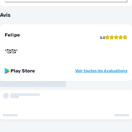
Avis
Felipe
5.0
"
🥰🥰
"
Play Store
Voir toutes les évaluations