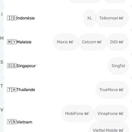
I
🇮🇩
Indonésie
XL
Telkomsel
M
🇲🇾
Malaisie
Maxis
Celcom
DiGi
S
🇸🇬
Singapour
SingTel
T
🇹🇭
Thaïlande
TrueMove
V
MobiFone
Vinaphone
🇻🇳
Vietnam
Viettel Mobile