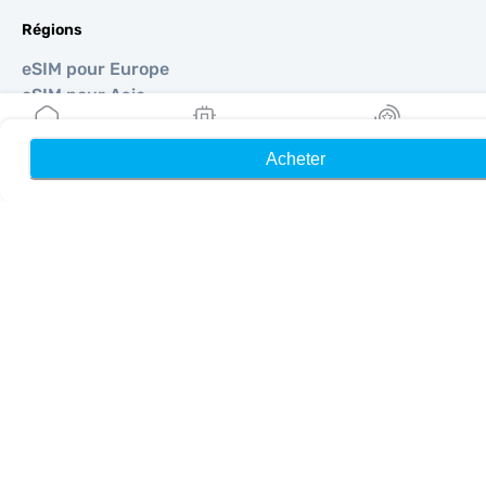
Régions
eSIM pour Europe
eSIM pour Asie
eSIM pour Amériques
eSIM pour Moyen-Orient
Acheter
Accueil
Mes eSIM
Récompenses
eSIM pour Océanie
eSIM pour Afrique
Pays
eSIM pour États-Unis
eSIM pour Japon
eSIM pour Canada
eSIM pour Espagne
eSIM pour Italie
eSIM pour Royaume-Uni
eSIM pour Émirats Arabes Unis