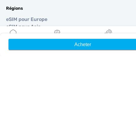
Régions
eSIM pour Europe
eSIM pour Asie
eSIM pour Amériques
eSIM pour Moyen-Orient
Acheter
Accueil
Mes eSIM
Récompenses
eSIM pour Océanie
eSIM pour Afrique
Pays
eSIM pour États-Unis
eSIM pour Japon
eSIM pour Canada
eSIM pour Espagne
eSIM pour Italie
eSIM pour Royaume-Uni
eSIM pour Émirats Arabes Unis