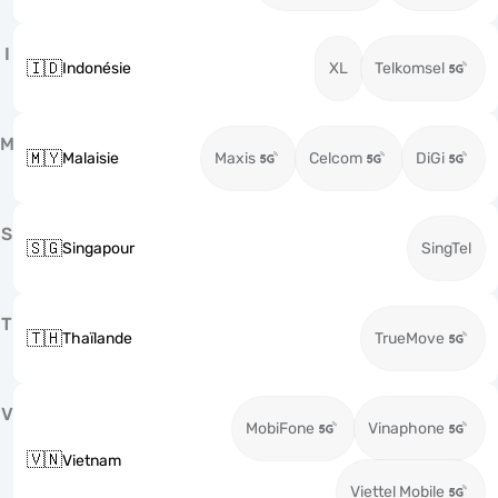
I
🇮🇩
Indonésie
XL
Telkomsel
M
🇲🇾
Malaisie
Maxis
Celcom
DiGi
S
🇸🇬
Singapour
SingTel
T
🇹🇭
Thaïlande
TrueMove
V
MobiFone
Vinaphone
🇻🇳
Vietnam
Viettel Mobile