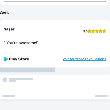
Avis
Yaşar
5.0
"
You're awesome!
"
Play Store
Voir toutes les évaluations