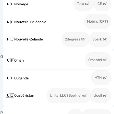
Telia
ICE
🇳🇴
Norvège
Mobilis (OPT)
🇳🇨
Nouvelle-Calédonie
🇳🇿
Nouvelle-Zélande
2degrees
Spark
O
Omantel
🇴🇲
Oman
MTN
🇺🇬
Ouganda
🇺🇿
Ouzbékistan
Unitel LLC (Beeline)
Ucell
P