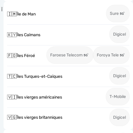
Î
Sure
🇮🇲
Île de Man
Digicel
🇰🇾
Îles Caïmans
Faroese Telecom
Foroya Tele
🇫🇴
Îles Féroé
Digicel
🇹🇨
Îles Turques-et-Caïques
T-Mobile
🇻🇮
Îles vierges américaines
🇻🇬
Îles vierges britanniques
Digicel