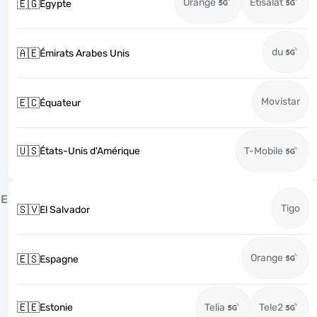
Orange
Etisalat
🇪🇬
Égypte
du
🇦🇪
Émirats Arabes Unis
Movistar
🇪🇨
Équateur
🇺🇸
États-Unis d'Amérique
T-Mobile
E
Tigo
🇸🇻
El Salvador
Orange
🇪🇸
Espagne
🇪🇪
Estonie
Telia
Tele2