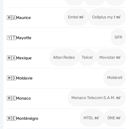
Emtel
Cellplus my.t
🇲🇺
Maurice
SFR
🇾🇹
Mayotte
Altan Redes
Telcel
Movistar
🇲🇽
Mexique
Moldcell
🇲🇩
Moldavie
Monaco Telecom S.A.M.
🇲🇨
Monaco
MTEL
ONE
🇲🇪
Monténégro