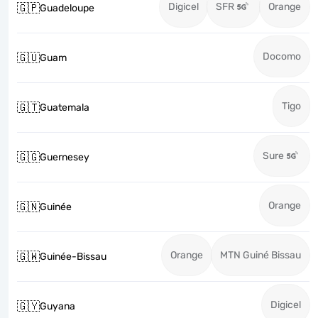
Digicel
SFR
Orange
🇬🇵
Guadeloupe
Docomo
🇬🇺
Guam
Tigo
🇬🇹
Guatemala
Sure
🇬🇬
Guernesey
Orange
🇬🇳
Guinée
Orange
MTN Guiné Bissau
🇬🇼
Guinée-Bissau
Digicel
🇬🇾
Guyana