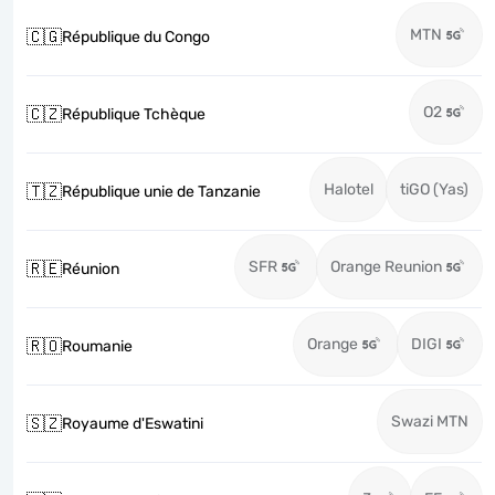
MTN
🇨🇬
République du Congo
O2
🇨🇿
République Tchèque
Halotel
tiGO (Yas)
🇹🇿
République unie de Tanzanie
SFR
Orange Reunion
🇷🇪
Réunion
Orange
DIGI
🇷🇴
Roumanie
Swazi MTN
🇸🇿
Royaume d'Eswatini