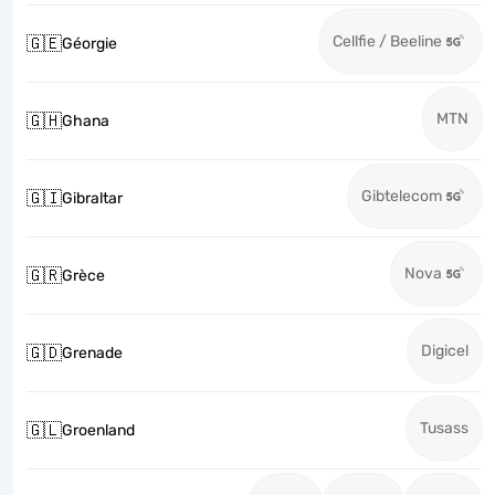
Cellfie / Beeline
🇬🇪
Géorgie
MTN
🇬🇭
Ghana
Gibtelecom
🇬🇮
Gibraltar
Nova
🇬🇷
Grèce
Digicel
🇬🇩
Grenade
Tusass
🇬🇱
Groenland