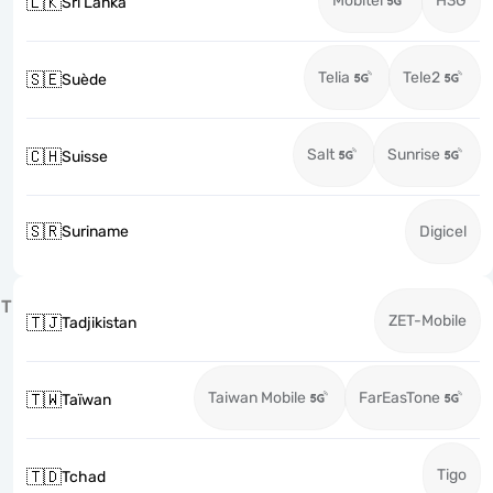
Mobitel
H3G
🇱🇰
Sri Lanka
Telia
Tele2
🇸🇪
Suède
Salt
Sunrise
🇨🇭
Suisse
🇸🇷
Suriname
Digicel
T
ZET-Mobile
🇹🇯
Tadjikistan
Taiwan Mobile
FarEasTone
🇹🇼
Taïwan
Tigo
🇹🇩
Tchad