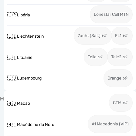
Lonestar Cell MTN
🇱🇷
Libéria
7acht (Salt)
FL1
🇱🇮
Liechtenstein
Telia
Tele2
🇱🇹
Lituanie
🇱🇺
Luxembourg
Orange
M
CTM
🇲🇴
Macao
A1 Macedonia (VIP)
🇲🇰
Macédoine du Nord