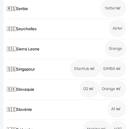
Yettel
🇷🇸
Serbie
Airtel
🇸🇨
Seychelles
Orange
🇸🇱
Sierra Leone
StarHub
SIMBA
🇸🇬
Singapour
O2
Orange
🇸🇰
Slovaquie
A1
🇸🇮
Slovénie