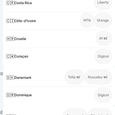
Liberty
🇨🇷
Costa Rica
MTN
Orange
🇨🇮
Côte-d'Ivoire
A1
🇭🇷
Croatie
🇨🇼
Curaçao
Digicel
D
Telia
Nuuuday
🇩🇰
Danemark
🇩🇲
Dominique
Digicel
É