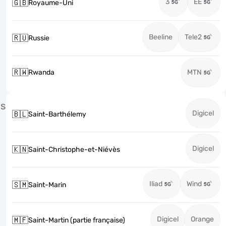
3
EE
🇬🇧
Royaume-Uni
Beeline
Tele2
🇷🇺
Russie
🇷🇼
Rwanda
MTN
S
Digicel
🇧🇱
Saint-Barthélemy
Digicel
🇰🇳
Saint-Christophe-et-Niévès
Iliad
Wind
🇸🇲
Saint-Marin
Digicel
Orange
🇲🇫
Saint-Martin (partie française)