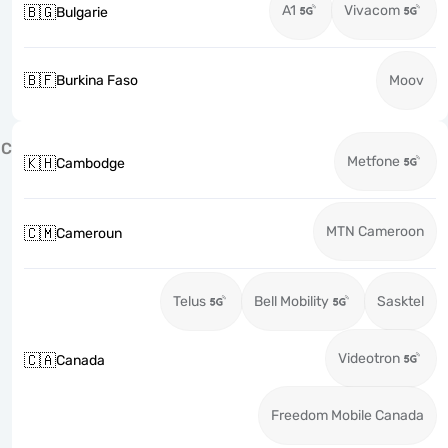
A1
Vivacom
🇧🇬
Bulgarie
🇧🇫
Burkina Faso
Moov
C
Metfone
🇰🇭
Cambodge
MTN Cameroon
🇨🇲
Cameroun
Telus
Bell Mobility
Sasktel
Videotron
🇨🇦
Canada
Freedom Mobile Canada