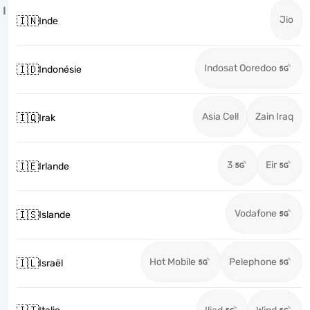
I
Jio
🇮🇳
Inde
Indosat Ooredoo
🇮🇩
Indonésie
Asia Cell
Zain Iraq
🇮🇶
Irak
3
Eir
🇮🇪
Irlande
Vodafone
🇮🇸
Islande
Hot Mobile
Pelephone
🇮🇱
Israël