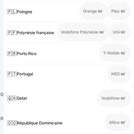
Orange
Play
🇵🇱
Pologne
Vodafone Polynésie
Vini
🇵🇫
Polynésie française
T-Mobile
🇵🇷
Porto Rico
🇵🇹
Portugal
MEO
Q
🇶🇦
Qatar
Vodafone
R
Altice
🇩🇴
République Dominicaine