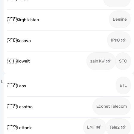
Beeline
🇰🇬
Kirghizistan
IPKO
🇽🇰
Kosovo
🇰🇼
Koweït
zain KW
STC
L
ETL
🇱🇦
Laos
Econet Telecom
🇱🇸
Lesotho
LMT
Tele2
🇱🇻
Lettonie