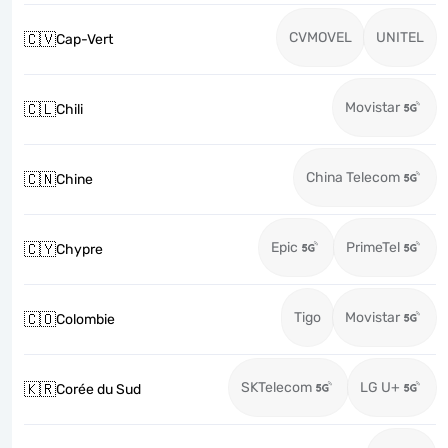
CVMOVEL
UNITEL
🇨🇻
Cap-Vert
Movistar
🇨🇱
Chili
China Telecom
🇨🇳
Chine
Epic
PrimeTel
🇨🇾
Chypre
Tigo
Movistar
🇨🇴
Colombie
SKTelecom
LG U+
🇰🇷
Corée du Sud