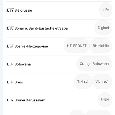
Life
🇧🇾
Biélorussie
Digicel
🇧🇶
Bonaire, Saint-Eustache et Saba
HT-ERONET
BH Mobile
🇧🇦
Bosnie-Herzégovine
Orange Botswana
🇧🇼
Botswana
TIM
Vivo
🇧🇷
Brésil
UNN
🇧🇳
Brunei Darussalam