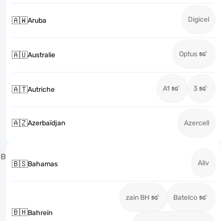
Digicel
🇦🇼
Aruba
Optus
🇦🇺
Australie
A1
3
🇦🇹
Autriche
🇦🇿
Azerbaïdjan
Azercell
B
Aliv
🇧🇸
Bahamas
zain BH
Batelco
🇧🇭
Bahreïn