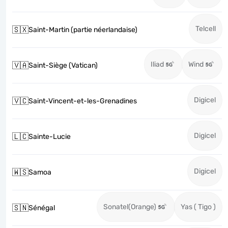
Telcell
🇸🇽
Saint-Martin (partie néerlandaise)
Iliad
Wind
🇻🇦
Saint-Siège (Vatican)
Digicel
🇻🇨
Saint-Vincent-et-les-Grenadines
Digicel
🇱🇨
Sainte-Lucie
Digicel
🇼🇸
Samoa
Sonatel(Orange)
Yas ( Tigo )
🇸🇳
Sénégal