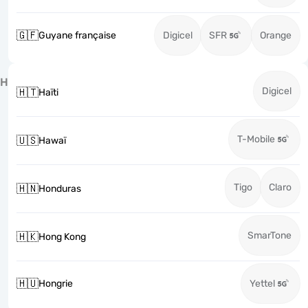
🇬🇫
Guyane française
Digicel
SFR
Orange
H
Digicel
🇭🇹
Haïti
T-Mobile
🇺🇸
Hawaï
Tigo
Claro
🇭🇳
Honduras
SmarTone
🇭🇰
Hong Kong
🇭🇺
Hongrie
Yettel