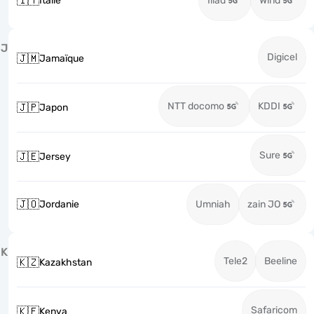
🇮🇹
Italie
Iliad
Wind
J
Digicel
🇯🇲
Jamaïque
NTT docomo
KDDI
🇯🇵
Japon
Sure
🇯🇪
Jersey
🇯🇴
Jordanie
Umniah
zain JO
K
Tele2
Beeline
🇰🇿
Kazakhstan
Safaricom
🇰🇪
Kenya