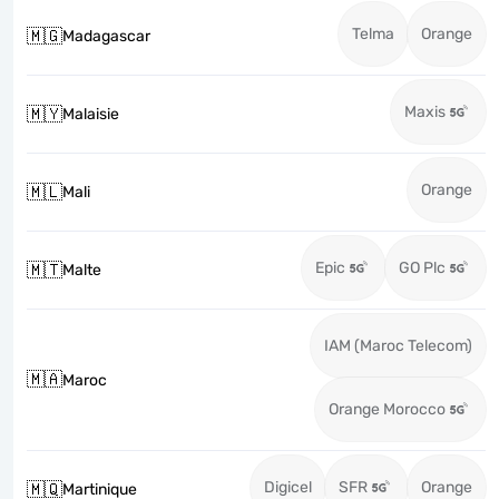
Telma
Orange
🇲🇬
Madagascar
Maxis
🇲🇾
Malaisie
Orange
🇲🇱
Mali
Epic
GO Plc
🇲🇹
Malte
IAM (Maroc Telecom)
🇲🇦
Maroc
Orange Morocco
Digicel
SFR
Orange
🇲🇶
Martinique