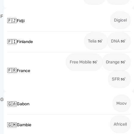
F
Digicel
🇫🇯
Fidji
Telia
DNA
🇫🇮
Finlande
Free Mobile
Orange
🇫🇷
France
SFR
G
Moov
🇬🇦
Gabon
Africell
🇬🇲
Gambie