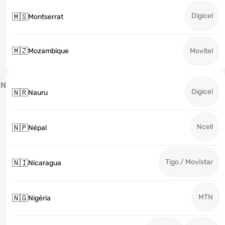
Digicel
🇲🇸
Montserrat
🇲🇿
Mozambique
Movitel
N
Digicel
🇳🇷
Nauru
Ncell
🇳🇵
Népal
Tigo / Movistar
🇳🇮
Nicaragua
MTN
🇳🇬
Nigéria