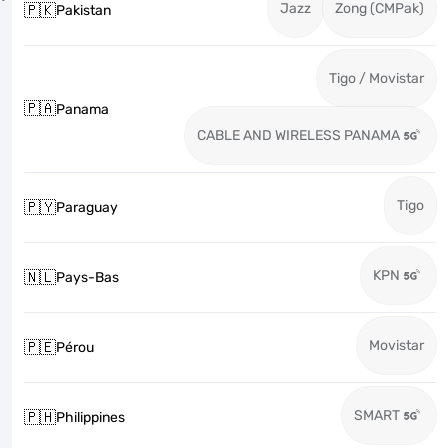
Jazz
Zong (CMPak)
🇵🇰
Pakistan
Tigo / Movistar
🇵🇦
Panama
CABLE AND WIRELESS PANAMA
Tigo
🇵🇾
Paraguay
KPN
🇳🇱
Pays-Bas
Movistar
🇵🇪
Pérou
SMART
🇵🇭
Philippines