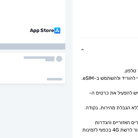
App Store
כל שעליך לעשות הוא לסרוק את קוד ה-QR כדי להוריד ולהשתמש ב-eSIM. 
ף החבילה יתחיל לאחר סריקת קוד ה-QR. יש להפעיל את כרטיס ה-
מהירויות נתונים מלאות - ללא מגבלות יומיות, ללא הגבלת מהירות. נקודה 
זמינות 5G תלויה בכיסוי הרשת, מפרטי המכשירים האזוריים והגדרות 
הטלפון. כאשר 5G אינו זמין, ה-eSIM יספק חיבור לרשת 4G בכפוף לזמינות 