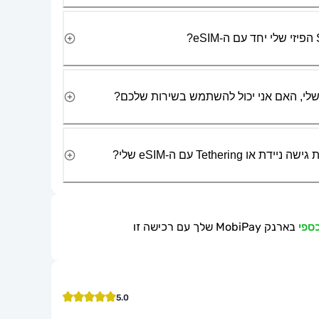
Tetherin עם ה-eSIM שלי?
בארנק MobiPay שלך עם רכישה זו
5.0