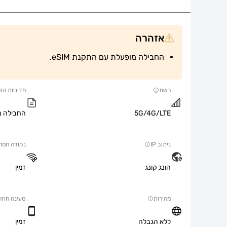
אזהרה
החבילה מופעלת עם התקנת eSIM.
רשת
מדיניות הפ
5G/4G/LTE
החבילה מו
ניתוב IP
נקודה חמה
הונג קונג
זמין
מהירות
טעינה חוזר
ללא הגבלה
זמין