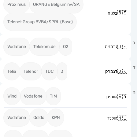
Proximus
ORANGE Belgium nv/SA
בלגיה
Telenet Group BVBA/SPRL (Base)
גרמניה
O2
Telekom.de
Vodafone
דנמרק
3
TDC
Telenor
Telia
Wind
Vodafone
TIM
הוותיקן
Vodafone
Odido
KPN
הולנד