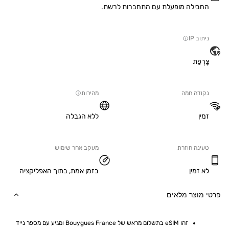
ילה מופעלת עם התחברות לרשת.
IP
ַת
ה חמה
מהירות
ללא הגבלה
ה חוזרת
מעקב אחר שימוש
מין
בזמן אמת, בתוך האפליקציה
וצר מלאים
זהו eSIM בתשלום מראש של Bouygues France ומגיע עם מספר נייד 