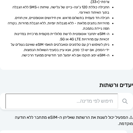
צרפתי (+33).
החבילה כוללת 120 ג'יגה-בייט של גלישה, שיחות ו-SMS ללא הגבלה 
בתוך האיחוד האירופי.
חבילה חד פעמית בתשלום מראש. אין חידושים אוטומטיים, אין חוזים.
מהירויות נתונים מלאות - ללא מגבלות יומיות, ללא הגבלת מהירות. נקודה 
חמה ניידת נתמכת.
ה-eSIM יתחבר אוטומטית לרשת סלולרית מקומית מרכזית במדינות 
זכאיות עם מהירויות 4G LTE או 5G.
ניתן לשימוש רק עם טלפונים וטאבלטים תואמי eSIM שאינם נעולים על 
ידי הספק. אם יש לך ספק, אנא עיין בסעיף השאלות הנפוצות.
ה-eSIM יפוג תוקפו אם לא יופעל תוך חודשיים ממועד הרכישה.
רשתות
⚠️ המפעיל יכול לשנות את הרשתות שאליהן ה-eSIM מתחבר ללא הודעה