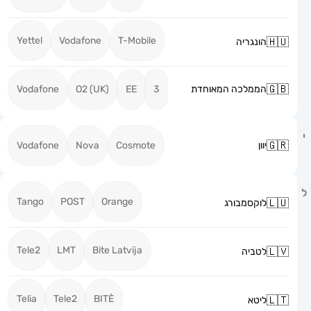
Yettel
Vodafone
T-Mobile
הונגריה
הממלכה המאוחדת
3
EE
O2 (UK)
Vodafone
יוון
Cosmote
Nova
Vodafone
Tango
POST
Orange
לוקסמבורג
Tele2
LMT
Bite Latvija
לטביה
Telia
Tele2
BITĖ
ליטא