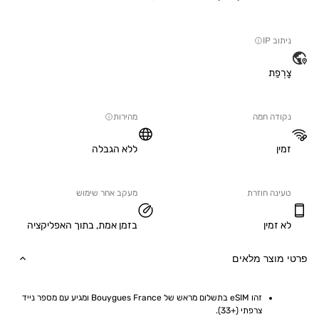
IP
ַת
ה חמה
מהירות
ללא הגבלה
ה חוזרת
מעקב אחר שימוש
מין
בזמן אמת, בתוך האפליקציה
וצר מלאים
זהו eSIM בתשלום מראש של Bouygues France ומגיע עם מספר נייד 
צרפתי (+33).