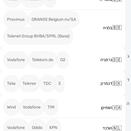
Proximus
ORANGE Belgium nv/SA
בלגיה
Telenet Group BVBA/SPRL (Base)
גרמניה
O2
Telekom.de
Vodafone
דנמרק
3
TDC
Telenor
Telia
Wind
Vodafone
TIM
הוותיקן
Vodafone
Odido
KPN
הולנד