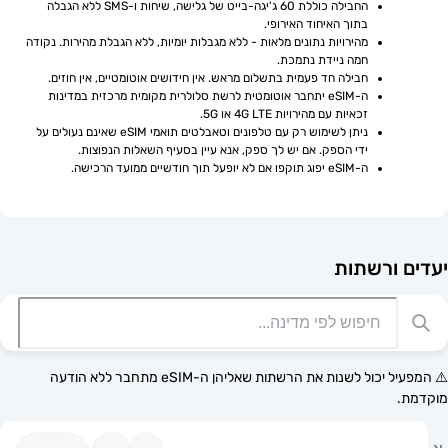
החבילה כוללת 60 ג'יגה-בייט של גלישה, שיחות ו-SMS ללא הגבלה 
בתוך האיחוד האירופי.
מהירויות נתונים מלאות - ללא מגבלות יומיות, ללא הגבלת מהירות. נקודה 
חמה ניידת נתמכת.
חבילה חד פעמית בתשלום מראש. אין חידושים אוטומטיים, אין חוזים.
ה-eSIM יתחבר אוטומטית לרשת סלולרית מקומית מרכזית במדינות 
זכאיות עם מהירויות 4G LTE או 5G.
ניתן לשימוש רק עם טלפונים וטאבלטים תואמי eSIM שאינם נעולים על 
ידי הספק. אם יש לך ספק, אנא עיין בסעיף השאלות הנפוצות.
ה-eSIM יפוג תוקפו אם לא יופעל תוך חודשיים ממועד הרכישה.
רשתות
⚠️ המפעיל יכול לשנות את הרשתות שאליהן ה-eSIM מתחבר ללא הודעה