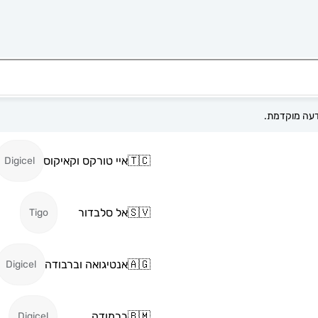
🇹🇨
איי טורקס וקאיקוס
Digicel
🇸🇻
אל סלבדור
Tigo
🇦🇬
אנטיגואה וברבודה
Digicel
🇧🇲
ברמודה
Digicel