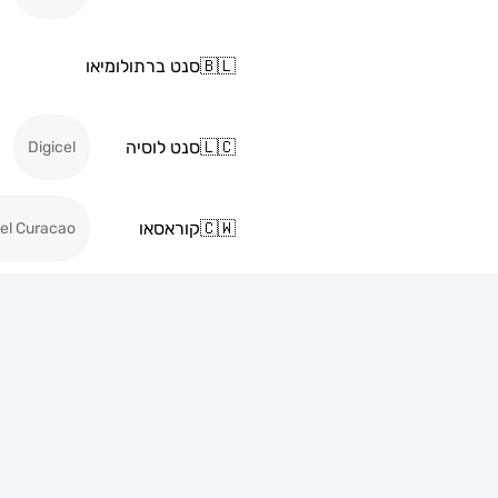
🇧🇱
סנט ברתולומיאו
🇱🇨
סנט לוסיה
Digicel
🇨🇼
קוראסאו
cel Curacao