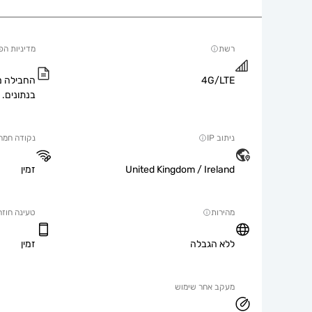
רשת
מדיניות הפ
4G/LTE
החבילה מ
בנתונים.
ניתוב IP
נקודה חמה
United Kingdom / Ireland
זמין
מהירות
טעינה חוזר
ללא הגבלה
זמין
מעקב אחר שימוש