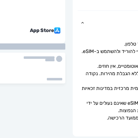
App Store
כל שעליך לעשות הוא לסרוק את קוד ה-QR כדי להוריד ולהשתמש ב-eSIM. 
ומטיים, אין חוזים.
מהירויות נתונים מלאות - ללא מגבלות יומיות, ללא הגבלת מהירות. נקודה 
ה-eSIM יתחבר אוטומטית לרשת סלולרית מקומית מרכזית במדינות זכאיות 
ניתן לשימוש רק עם טלפונים וטאבלטים תואמי eSIM שאינם נעולים על ידי 
 הנפוצות.