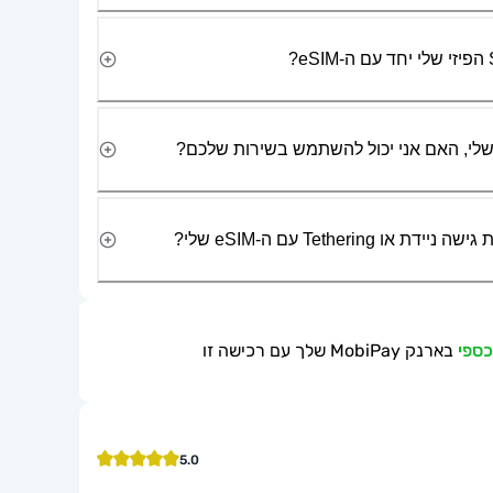
Tetherin עם ה-eSIM שלי?
בארנק MobiPay שלך עם רכישה זו
5.0