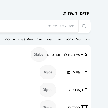
יעדים ורשתות
⚠️ המפעיל יכול לשנות את הרשתות שאליהן ה-eSIM מתחבר ללא הודעה מוקדמת.
🇻🇬
איי הבתולה הבריטיים
Digicel
🇰🇾
איי קיימן
Digicel
🇦🇮
אנגילה
Digicel
🇧🇧
ברבדוס
Digicel