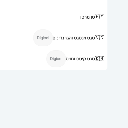
🇲🇫
סן מרטן
🇻🇨
סנט וינסנט והגרנדינים
Digicel
🇰🇳
סנט קיטס ונוויס
Digicel