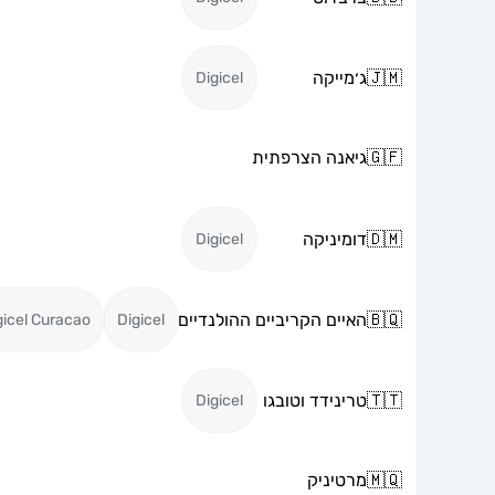
🇯🇲
ג׳מייקה
Digicel
🇬🇫
גיאנה הצרפתית
🇩🇲
דומיניקה
Digicel
🇧🇶
האיים הקריביים ההולנדיים
gicel Curacao
Digicel
🇹🇹
טרינידד וטובגו
Digicel
🇲🇶
מרטיניק