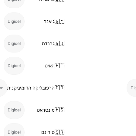
🇬🇾
גיאנה
Digicel
🇬🇩
גרנדה
Digicel
🇭🇹
האיטי
Digicel
🇩🇴
הרפובליקה הדומיניקנית
ce
Di
🇲🇸
מונסראט
Digicel
🇸🇷
סורינם
Digicel