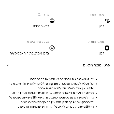
ה חמה
מהירות
ללא הגבלה
ה חוזרת
מעקב אחר שימוש
בזמן אמת, בתוך האפליקציה
וצר מלאים
זהו eSIM לנתונים בלבד. זה לא מגיע עם מספר טלפון.
כל שעליך לעשות הוא לסרוק את קוד ה-QR כדי להוריד ולהשתמש ב-
eSIM. אין צורך בשלבי הפעלה או רישום אחרים.
חבילה חד פעמית בתשלום מראש. אין חידושים אוטומטיים, אין חוזים.
ניתן לשימוש רק עם טלפונים וטאבלטים תואמי eSIM שאינם נעולים על 
ידי הספק. אם יש לך ספק, אנא עיין בסעיף השאלות הנפוצות.
ה-eSIM יפוג תוקפו אם לא יופעל תוך חודשיים ממועד הרכישה.